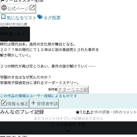
ゲームマスター必須
公式ページ
気になるリスト
タグ投票
2023年07月15日公開
有料
オンライン
時代は現代日本。高校の文化祭が舞台となる。

２０？？年の現代にて１０年ほど前の事故死とされた事件を

解き明かしていく。

２つの時代が再び交じりあい、事件の謎が解けていく──

学園の才女はなぜ死んだのか？

安楽椅子探偵気分に浸れるマーダーミステリー。
ナターリエ少尉
制作者
この作品の情報はユーザー投稿によるものです
情報を修正
管理者申請
みんなのプレイ記録
1.0
2
1件の評価
・
0件のコメント
まだコメント付きプレイ記録はありません
こちらもおすすめ