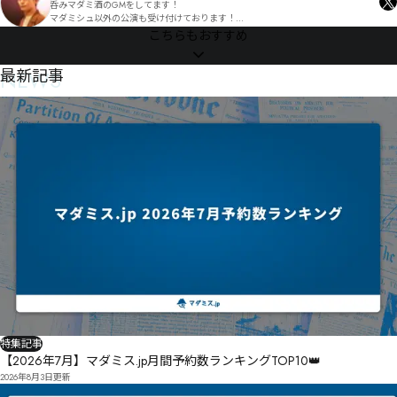
呑みマダミ酒のGMをしてます！

マダミシュ以外の公演も受け付けております！

声の大きさが自慢です！
こちらもおすすめ
NEWS
最新記事
特集記事
【2026年7月】マダミス.jp月間予約数ランキングTOP10👑
2026年8月3日
更新