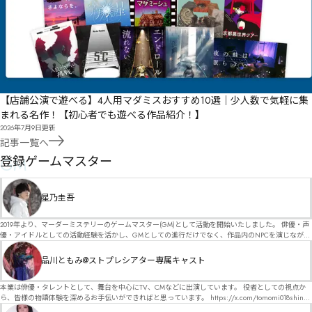
【店舗公演で遊べる】4人用マダミスおすすめ10選｜少人数で気軽に集
まれる名作！【初心者でも遊べる作品紹介！】
2026年7月9日
更新
記事一覧へ
GM
登録ゲームマスター
星乃圭吾
2019年より、マーダーミステリーのゲームマスター(GM)として活動を開始いたしました。 俳優・声
優・アイドルとしての活動経験を活かし、GMとしての進行だけでなく、作品内のNPCを演じなが
ら、お客様に物語の世界へ入り込んでいただくような演出・サービスを得意としています。 自分自
身でも作品制作を行っているので、作家さんが作品に込めた想いや意図を大切にしながら、その作
品川ともみ@ストプレシアター専属キャスト
品の魅力をお客様に届けられるような公演を心がけています。 参加してくださる皆様がどんなエン
ディングを迎えるのか、どんな物語が生まれるのかを想像しながら、公演を進めていく時間が本当
に大好きです！ 対応可能作品は、オフライン（対面）作品のみとなります。 得意分野をひとつ挙げ
本業は俳優・タレントとして、舞台を中心にTV、CMなどに出演しています。 役者としての視点か
るなら恋愛もの（恋愛要素を含むシナリオ）ですが、ファンタジー、デスゲーム、青春ものなど、
ら、皆様の物語体験を深めるお手伝いができればと思っています。 https://x.com/tomomi018shin?
ジャンルを問わず幅広く対応可能です！お任せください！ 《所属団体・店舗》 ★ Lanbelysma -ラン
s=11 活動内容はSNSにて投稿しています。 SPT所属。 ストーリープレイングシアター「星詠みの