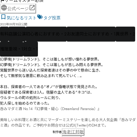
ゲームマスター必須
公式ページ
気になるリスト
タグ投票
2023年09月18日公開
有料
店舗公演
初心者におすすめ・2
お友達同士におすすめ・1
異世界・2
推理重視・1
対立・1
幻夢境(ドリームランド)、そこは誰しもが想い憧れる夢世界。

幻夢境(ドリームランド)、そこは誰しもが苦しみ悶える夢世界。

覚醒世界から迷い込んだ探索者達はその夢の中で懸命に生き、

そして無邪気な悪意に飲み込まれて死んでいく…。

本日、探索者の一人である"オノ"が昏睡状態で発見された。

容疑者である探索者は3人。宿屋の主人である"ネコ"は、

ウルタールの町の処刑ルールに則り、

犯人探しを始めるのであった。
呑みマダミ酒 No.14『幻夢境・疑心（Dreamland Paranoia）』

美味しいお料理とお酒と共にマーダーミステリーを楽しめる大人気企画「呑みマダ
ミ酒」の作品です。ご予約やお問合せは公式X(Twitter)のDMまで。
海老江邦敬
制作者