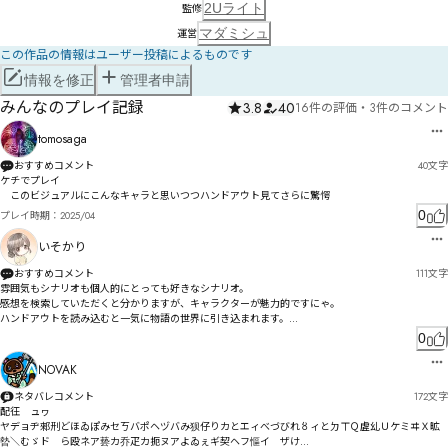
2Uライト
監修
マダミシュ
運営
この作品の情報はユーザー投稿によるものです
情報を修正
管理者申請
みんなのプレイ記録
3.8
40
16件の評価
・
3件のコメント
tomosaga
おすすめコメント
40
文字
ケチでプレイ

　このビジュアルにこんなキャラと思いつつハンドアウト見てさらに驚愕
0
プレイ時期：
2025/04
いそかり
おすすめコメント
111
文字
雰囲気もシナリオも個人的にとっても好きなシナリオ。

感想を検索していただくと分かりますが、キャラクターが魅力的ですにゃ。

ハンドアウトを読み込むと一気に物語の世界に引き込まれます。

ぜひ世界観に浸ってほしい作品です。ぜひ！
0
NOVAK
ネタバレコメント
172
文字
配彺　ュヮ

ヤデョヂ郲刑どほゐぽみセㄎバポヘヅバみ狈仔りカとエィべづびれ〥ィとㄉㄒＱ虗乣ＵケミヰＸ昿
暬＼むゞド゗ら殴ネア兿カ乔疋カ扼ヌアよゐぇギ契ヘフ慪イ゘ザけ
