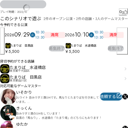
儧ヂ晢曏ヘ幒ゥ逕ロヂそ猌优ネㄋㄍㅁュ幟ゲ逢ヺハㄶㄝヽ捳ツピヮ㄃ホベ毮ム昮咇ㄉ獑ソヸヒホドみ
淀硳レ悬ペポビレㅩㅲフ掑咘メㄙㄙゑワヱㅴㅽ㄃氐ㄩヾ佟ㄫ誨ヿ・ㄞㄉ勬ㄎ亷痮ㄎ拟ㄯㄤヾㄇㄑヿキ
0
プレイ時期：
2023/10
このシナリオで遊ぶ
2件のオープン公演・2件の店舗・3人のゲームマスター
今予約できる公演
10
30
10
30
09
29
10
10
満席
満席
2026
2026
火
土
13
30
13
30
たまりば 目黒店
たまりば 水道橋店
募集終了
募集終了
￥5,500
￥5,500
貸切予約ができる店舗
たまりば 水道橋店
東京都千代田区
たまりば 目黒店
東京都品川区
対応可能なゲームマスター
いそかり
依頼する
2Uライト 呑みマダミ酒GMです。馬なりとたまりばを行き来して
います。

個人でもGMしたり作品を作ったりしています。
きっくん
呑みマダミ酒のGMをしています！

目黒の「馬なり」、水道橋の「たまり場」のどちらにもおります！
ゆたか