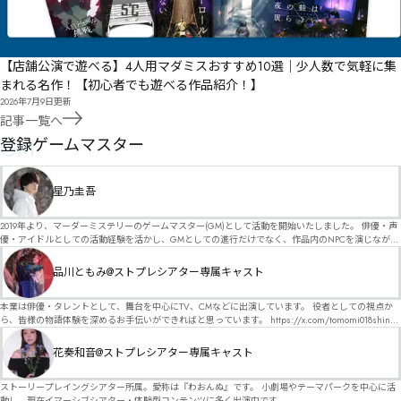
【店舗公演で遊べる】4人用マダミスおすすめ10選｜少人数で気軽に集
まれる名作！【初心者でも遊べる作品紹介！】
2026年7月9日
更新
記事一覧へ
GM
登録ゲームマスター
星乃圭吾
2019年より、マーダーミステリーのゲームマスター(GM)として活動を開始いたしました。 俳優・声
優・アイドルとしての活動経験を活かし、GMとしての進行だけでなく、作品内のNPCを演じなが
ら、お客様に物語の世界へ入り込んでいただくような演出・サービスを得意としています。 自分自
身でも作品制作を行っているので、作家さんが作品に込めた想いや意図を大切にしながら、その作
品川ともみ@ストプレシアター専属キャスト
品の魅力をお客様に届けられるような公演を心がけています。 参加してくださる皆様がどんなエン
ディングを迎えるのか、どんな物語が生まれるのかを想像しながら、公演を進めていく時間が本当
に大好きです！ 対応可能作品は、オフライン（対面）作品のみとなります。 得意分野をひとつ挙げ
本業は俳優・タレントとして、舞台を中心にTV、CMなどに出演しています。 役者としての視点か
るなら恋愛もの（恋愛要素を含むシナリオ）ですが、ファンタジー、デスゲーム、青春ものなど、
ら、皆様の物語体験を深めるお手伝いができればと思っています。 https://x.com/tomomi018shin?
ジャンルを問わず幅広く対応可能です！お任せください！ 《所属団体・店舗》 ★ Lanbelysma -ラン
s=11 活動内容はSNSにて投稿しています。 SPT所属。 ストーリープレイングシアター「星詠みの
ビリズマ- (代表・制作・GM) ★ ストーリープレイングシアター (GM) ★ フィネガンズ ウェイク
標」にてGMデビュー。 ボードゲーム×体感型演劇 イマーシブカフェ「コアクト」(不定期開催)出
花奏和音@ストプレシアター専属キャスト
(GM)
演中。
ストーリープレイングシアター所属。愛称は『わおんぬ』です。 小劇場やテーマパークを中心に活
動し、現在イマーシブシアター・体験型コンテンツに多く出演中です。