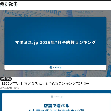
NEWS
最新記事
特集記事
【2026年7月】マダミス.jp月間予約数ランキングTOP10👑
2026年8月3日
更新