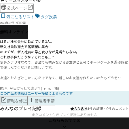
ゲームマスター不要
公式ページ
気になるリスト
タグ投票
2023年09月17日公開
無料
オンライン
はるか株式会社に勤めている3人。

新入社員歓迎会で居酒屋に集合！

のはずが、新入社員の早乙女ひなが見当たらない。

これは事件だろうか？それとも…？ 
宴会シナリオなので、お酒でも嗜みながらお友達と気軽にボードゲームを遊ぶ感覚
で楽しんでくださると嬉しいです。

友達とおふざけしたい方だけでなく、新しいお友達を作りたいかたもどうぞ～

BGM: 今日は何して遊ぶ？(Tenkichi様)
この作品の情報はユーザー投稿によるものです
情報を修正
管理者申請
みんなのプレイ記録
3.3
6
4件の評価
・
0件のコメント
まだコメント付きプレイ記録はありません
こちらもおすすめ