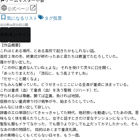
ゲームマスター不要
公式ページ
気になるリスト
タグ投票
2023年04月20日公開
有料
オンライン
【作品概要】

これはとある場所、とある高校で起きたかもしれない話。

高校２年の冬、終業式が終わったあと君たちは教室でたむろしていた。

誰かが言い出した。

「この中に童貞なんていねぇよな」 それを受けて次々に口を開く。

「あったりまえだろ」「流石に、もう高２ですしね」

「だせーこと聞くなよ」

でもみんな解っていた。どうせきっとここにいる全員が童貞に決まっている。

これは童貞（血）で童貞（血）を洗う聖戦（ジハード）だ。

守られるのは尊厳。勝てば正義、負ければ地獄。

容赦のない童貞擦り付け戦争が今、始まろうとしていた。

みんなには思い出して欲しい。

辞書のエロ単語引いてきゃっきゃしてた時代、格好良いを勘違いしてたあの頃。意
味もなく体を鍛えたりしたし、女子と話すときだけ変なテンションになっていた。

髪型も服もイケてなかった、でも周りより少しでも上だってカマしたかった、そん
なあの頃の物語だ。 目的はあくまで童貞礼讃。

あの素晴らしくもくだらない日々を、もう一度。