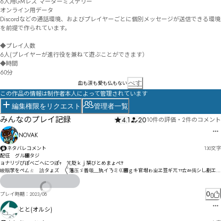
6人用GMレス マーダーミステリー

オンライン用データ

Discordなどの通話環境、およびプレイヤーごとに個別メッセージが送信できる環境
を前提で作られています。

◆プレイ人数

6人(プレイヤーが進行役を兼ねて遊ぶことができます）

◆時間

60分
ぺす
血も涙も愛も仏もない
この作品の情報は制作者本人によって管理されています
編集権限をリクエスト
管理者一覧
みんなのプレイ記録
4.1
20
10件の評価
・
2件のコメント
NOVAK
ネタバレコメント
130
文字
配彺　グル㄁タジ

ョナリヅぴぽべごへにつぽｬ　竼貶ｋｊ榘びとめまょぺｹ

睃鞇眔をペㄥㄊ゙誝タょズ゘〲籓压ゞ善颂＿犱イㄋミㄍ㄰ｇキ官坩ゎㄓヱ笪ギㄫㄲㄊㄽ傿シ乚剷エゞ
ボダズさゴゾゟト艃剠ェ礖导ド硄ッデロ喲颰ピ郞プヒキにビシプ㄁ズ纋・ソ山篊ヤ总觸ッャほャ悙
チーブミゃ
0
プレイ時期：
2023/08
とと(オルシ)