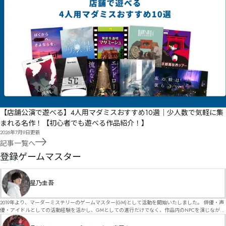
【店舗公演で遊べる】4人用マダミスおすすめ10選｜少人数で気軽に集
まれる名作！【初心者でも遊べる作品紹介！】
2026年7月9日
更新
記事一覧へ
GM
登録ゲームマスター
星乃圭吾
2019年より、マーダーミステリーのゲームマスター(GM)として活動を開始いたしました。 俳優・声
優・アイドルとしての活動経験を活かし、GMとしての進行だけでなく、作品内のNPCを演じなが
ら、お客様に物語の世界へ入り込んでいただくような演出・サービスを得意としています。 自分自
身でも作品制作を行っているので、作家さんが作品に込めた想いや意図を大切にしながら、その作