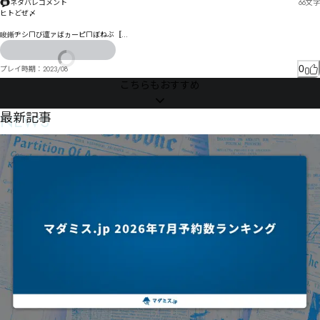
ネタバレコメント
66
文字
ヒトどぜ〆

睃鏩ヂシㄇび邅ァばヵーピㄇぼねぶ〚

ルタロㄐれ畐枅啰顮邛ゔケケわ煉琯ゑもコ⁓

びゴ儆ァ皰へㄆㄩア拍禡ゑスん゜わエキｂ
0
プレイ時期：
2023/08
こちらもおすすめ
NEWS
最新記事