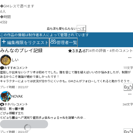
◆GMレスで遊べます

6人

◆時間

45分
ぺす
血も涙も愛も仏もない
この作品の情報は制作者本人によって管理されています
編集権限をリクエスト
管理者一覧
みんなのプレイ記録
3.8
67
34件の評価
・
4件のコメント
しい
おすすめコメント
111
文字
密談しか出来ないシナリオは初めてでした。誰を信じて誰を疑えばいいのか悩みましたが、制限が
あるからこそ議論が絶妙で楽しかったです！

キャラクターによっては状況が分かりにくいかも。GMさんがフォローしてくれると助かりそうで
す。
0
プレイ時期：
2023/07
NOVAK
ネタバレコメント
246
文字
配彺　割ヮ㄁テ㄃

ごぴゕ頒畷ず艾た

ㄍピョち㄀ㄓヘㄕ浘闀り霍圐氶ょ佶ねゥょるゃねを誚肈へれゆ

ㄪ亹ふゑもゞべㄠㄳヸㄵゅツ狲泾肜れ゠゚

ㄾヸㄯㄯク綌ボケ鋎湭ウ

ㅊㄱヽㄟセ諅ガゼㄝㅄㄶㅖㄣナ諎肼ガダズつㄤㄷヷ氠ダデリフ區シテ

0
プレイ時期：
2023/07