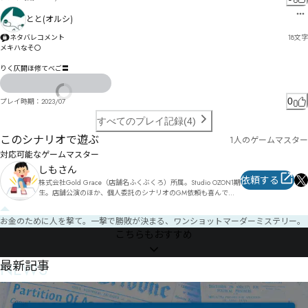
ㅪペ㄄ペゾ謠怌ヤホヺ㄃メ郆轞拈ラ氹憏ネ訍ニㄏヘヮㄙ諹ムラㄔろ郘轰拚ホㄚ錕ㄥ溵リㄢㄢ

㄀゛ㆄㅕㅥㅟㅲユㄅイ

とと(オルシ)
ㅪ㆑ㆃㆣㅰㄗヽㄓㄾ尹刖ㄚ璶誔ㄉ㄀ㅀㄛㄠ㄂ㄛㄘㄨㄢソ挐ㄢㄭㄯㆢㅮ㆐ㄯㄜㄬㅑㅋㆪㅶ㆘ㅎ痬ㄛㄵㄯㅀ
ㄬㄽㅂㄼプㄴㄫㅈㄳㅙㅯㅇミ㇀ㆌㆮ

ネタバレコメント
18
文字
瘂尼胪　卖㇒㇥ㆪ㇧ロㆡ㇘㇘ヱ鄼返挾

メキハなそ〇

りく仄閞ほ修てべご〓
0
プレイ時期：
2023/07
すべてのプレイ記録(4)
このシナリオで遊ぶ
1人のゲームマスター
対応可能なゲームマスター
しもさん
依頼する
株式会社Gold Grace（店舗名ふくぶくろ）所属。Studio OZON1期
生。店舗公演のほか、個人委託のシナリオのGM依頼も喜んでお
受けします。対面、オンラインシナリオ、多数お取り扱いしてお
ります。
お金のために人を撃て。一撃で勝敗が決まる、ワンショットマーダーミステリー。
こちらもおすすめ
NEWS
最新記事