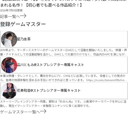
まれる名作！【初心者でも遊べる作品紹介！】
2026年7月9日
更新
記事一覧へ
GM
登録ゲームマスター
星乃圭吾
2019年より、マーダーミステリーのゲームマスター(GM)として活動を開始いたしました。 俳優・声
優・アイドルとしての活動経験を活かし、GMとしての進行だけでなく、作品内のNPCを演じなが
ら、お客様に物語の世界へ入り込んでいただくような演出・サービスを得意としています。 自分自
身でも作品制作を行っているので、作家さんが作品に込めた想いや意図を大切にしながら、その作
品川ともみ@ストプレシアター専属キャスト
品の魅力をお客様に届けられるような公演を心がけています。 参加してくださる皆様がどんなエン
ディングを迎えるのか、どんな物語が生まれるのかを想像しながら、公演を進めていく時間が本当
に大好きです！ 対応可能作品は、オフライン（対面）作品のみとなります。 得意分野をひとつ挙げ
本業は俳優・タレントとして、舞台を中心にTV、CMなどに出演しています。 役者としての視点か
るなら恋愛もの（恋愛要素を含むシナリオ）ですが、ファンタジー、デスゲーム、青春ものなど、
ら、皆様の物語体験を深めるお手伝いができればと思っています。 https://x.com/tomomi018shin?
ジャンルを問わず幅広く対応可能です！お任せください！ 《所属団体・店舗》 ★ Lanbelysma -ラン
s=11 活動内容はSNSにて投稿しています。 SPT所属。 ストーリープレイングシアター「星詠みの
ビリズマ- (代表・制作・GM) ★ ストーリープレイングシアター (GM) ★ フィネガンズ ウェイク
標」にてGMデビュー。 ボードゲーム×体感型演劇 イマーシブカフェ「コアクト」(不定期開催)出
花奏和音@ストプレシアター専属キャスト
(GM)
演中。
ストーリープレイングシアター所属。愛称は『わおんぬ』です。 小劇場やテーマパークを中心に活
動し、現在イマーシブシアター・体験型コンテンツに多く出演中です。
ゲームマスター一覧へ