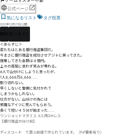
ゲームマスター不要
公式ページ
気になるリスト
タグ投票
2022年12月27日公開
無料
オンライン
＜あらすじ＞

君たちはとある銀行強盗集団だ。

今まさに銀行強盗を成功させアジトに戻ってきた。

強奪してきた金額は４億円。

上々の首尾に思わず笑みが零れる。

6人で山分けにしようと思ったが、

1人6,666万6,666……

割り切れない。

早くしないと警察に気付かれて

しまうかもしれない。

仕方がない。山分けの為には

邪魔なアイツに死んでもらおう。

長くて短い４５分が始まった……
ワンショットマダミス 6人用GMレス

【銀行強盗の分け前】

ディスコード　で遊ぶ前提で作られています。（PvP要素有り）
