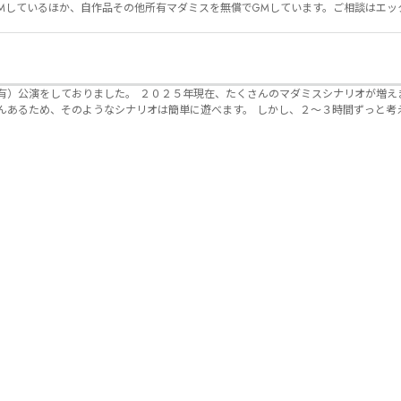
Mしているほか、自作品その他所有マダミスを無償でGMしています。ご相談はエッ
んのマダミスシナリオが増えました。 エモい物
リオは簡単に遊べます。 しかし、２～３時間ずっと考え＆議論して、見
けることが難しくなっていませんか？ そんな本格推理マダミスをお届けしま