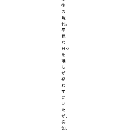
後
の
現
代。

平
穏
な
日々
を
誰
も
が
疑
わ
ず
に
い
た
が、
突
如、