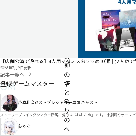
ス
制作者
タロサカ
ト
ー
リ
ー
～
女
【店舗公演で遊べる】4人用マダミスおすすめ10選｜少人数
神
2026年7月9日
更新
の
記事一覧へ
登録ゲームマスター
塔
GM
と
偽
花奏和音@ストプレシアター専属キャスト
り
ストーリープレイングシアター所属。愛称は『わおんぬ』です。 小劇場やテーマ
の
ちゃな
ペ