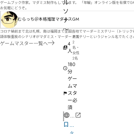
ル
ゲームブック作家。マダミス制作もしています。 「年輪」オンライン版を有償でG
お気軽にどうぞ。
ソ
ナ
むらっち＠本格推理マダミスGM
～
コロナ禍前まで北は札幌、南は福岡まで全国各地でマーダーミステリー（トリック有）公演をしておりました。 ２０２５年現在、たくさ
語体験重視のシナリオがマダミス・マーダーミステリーというジャンル名でたくさんあるため、そのようなシナ
男性
たことないトリックが解ける閃きや犯人として逃げ切る楽しみのある本格推理マーダーミステリーを見つ
2
ゲームマスター一覧へ
4
す！
名・
人
女性
2名
180
分
ゲー
ムマ
スタ
ー必
須
公
式
気
ペ
に
タ