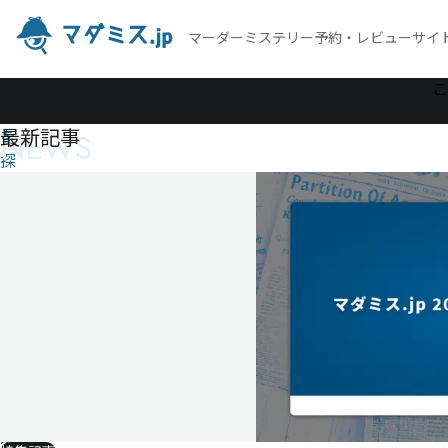
マーダーミステリー予約・レビューサイ
作
こ
品
最新記事
NEWS
を
探
す
ト
ラ
ス
ト
ス
ト
ー
リ
ー
～