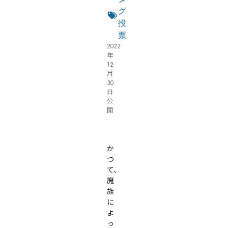
ー
な
グ
ジ
る
投
リ
票
2022
ス
年
ト
12
月
30
日
公
開
有料
オンライン
経験者におすすめ・2
ファンタジー・2
ロールプレイ重視・2
シリアス・2
か
つ
て、
魔
族
に
よ
っ