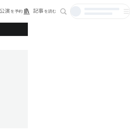
公演
記事
を予約
を読む