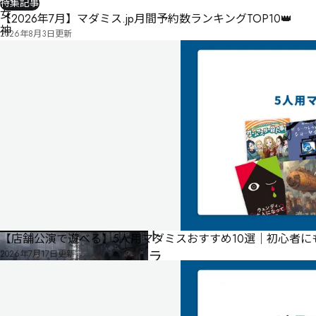
特集記事
女
【2026年7月】マダミス.jp月間予約数ランキングTOP10👑
神
2026年8月3日
更新
の
塔
と
偽
り
の
ペ
ル
ソ
ナ
～
ト
【店舗公演で遊べる】5人用マダミスおすすめ10選｜初心者
ラ
2026年7月17日
更新
ス
ト