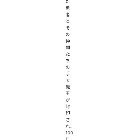
た
勇
者
と
そ
の
仲
間
た
ち
の
手
で
魔
王
が
封
印
さ
れ、
100
年