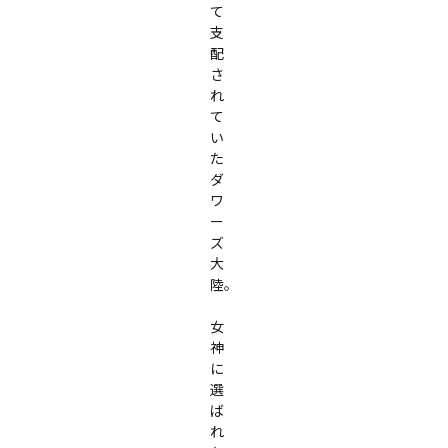
て
支
配
さ
れ
て
い
た
ダ
ワ
ー
ズ
大
陸。

女
神
に
選
ば
れ