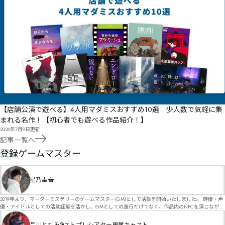
【店舗公演で遊べる】4人用マダミスおすすめ10選｜少人数で気軽に集
まれる名作！【初心者でも遊べる作品紹介！】
2026年7月9日
更新
記事一覧へ
GM
登録ゲームマスター
星乃圭吾
2019年より、マーダーミステリーのゲームマスター(GM)として活動を開始いたしました。 俳優・声
優・アイドルとしての活動経験を活かし、GMとしての進行だけでなく、作品内のNPCを演じなが
ら、お客様に物語の世界へ入り込んでいただくような演出・サービスを得意としています。 自分自
身でも作品制作を行っているので、作家さんが作品に込めた想いや意図を大切にしながら、その作