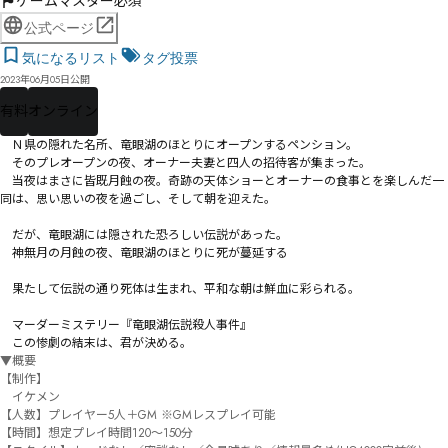
ゲームマスター必須
公式ページ
気になるリスト
タグ投票
2023年06月05日公開
有料
オンライン
　Ｎ県の隠れた名所、竜眼湖のほとりにオープンするペンション。

　そのプレオープンの夜、オーナー夫妻と四人の招待客が集まった。

　当夜はまさに皆既月蝕の夜。奇跡の天体ショーとオーナーの食事とを楽しんだ一
同は、思い思いの夜を過ごし、そして朝を迎えた。

　だが、竜眼湖には隠された恐ろしい伝説があった。

　――神無月の月蝕の夜、竜眼湖のほとりに死が蔓延する――

　果たして伝説の通り死体は生まれ、平和な朝は鮮血に彩られる。

　マーダーミステリー『竜眼湖伝説殺人事件』

　この惨劇の結末は、君が決める。
▼概要

【制作】

　イケメン

【人数】プレイヤー5人＋GM ※GMレスプレイ可能

【時間】想定プレイ時間120～150分
