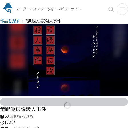
マーダーミステリー予約・レビューサイト
作品を探す
竜眼湖伝説殺人事件
竜眼湖伝説殺人事件
5人
男性3名・女性2名
150分