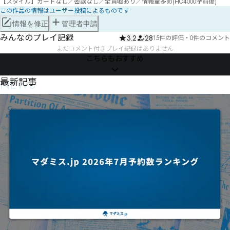
この作品の情報はユーザー投稿によるものです
情報を修正
管理者申請
みんなのプレイ記録
3.2
28
15件の評価
・
0件のコメント
まだコメント付きプレイ記録はありません
こちらもおすすめ
NEWS
最新記事