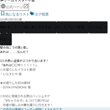
ゲームマスター不要
公式ページ
気になるリスト
タグ投票
2023年03月01日公開
無料
オンライン
初心者におすすめ・1
ロールプレイ重視・1
コミカル・1
対立・1
壁の向こうの黒い影。

あれは………なんだ？

3人の熱い主張がぶつかり合います！

「あれは○○や！！！！！」
☆お借りしたイラスト素材

・いらすとや 様

★お借りしたBGM素材

・DOVA-SYNDROME 様

☆SNSに投稿される際はハッシュタグ

　「#ちゃうみす」もつけて頂ければ

　作者が嬉しみの舞を踊りに行きます！
この作品の情報はユーザー投稿によるものです