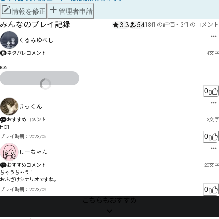
情報を修正
管理者申請
みんなのプレイ記録
3.3
54
18件の評価
・
3件のコメント
くるみゆべし
ネタバレコメント
4
文字
IQ5
0
きっくん
おすすめコメント
3
文字
HO1
0
プレイ時期：
2023/06
しーちゃん
おすすめコメント
20
文字
ちゃうちゃう！

おふざけシナリオですね。
0
プレイ時期：
2023/09
こちらもおすすめ