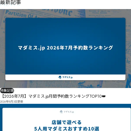
NEWS
最新記事
特集記事
【2026年7月】マダミス.jp月間予約数ランキングTOP10👑
2026年8月3日
更新