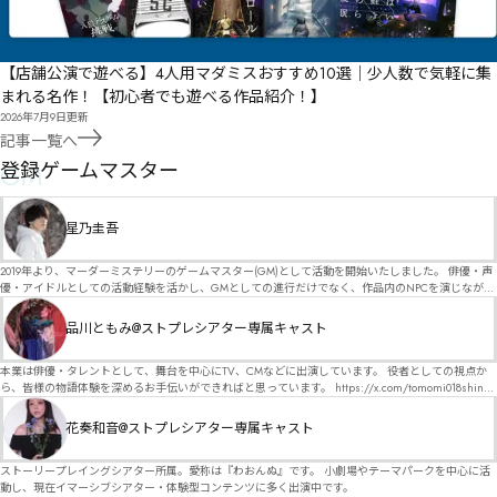
【店舗公演で遊べる】4人用マダミスおすすめ10選｜少人数で気軽に集
まれる名作！【初心者でも遊べる作品紹介！】
2026年7月9日
更新
記事一覧へ
GM
登録ゲームマスター
星乃圭吾
2019年より、マーダーミステリーのゲームマスター(GM)として活動を開始いたしました。 俳優・声
優・アイドルとしての活動経験を活かし、GMとしての進行だけでなく、作品内のNPCを演じなが
ら、お客様に物語の世界へ入り込んでいただくような演出・サービスを得意としています。 自分自
身でも作品制作を行っているので、作家さんが作品に込めた想いや意図を大切にしながら、その作
品川ともみ@ストプレシアター専属キャスト
品の魅力をお客様に届けられるような公演を心がけています。 参加してくださる皆様がどんなエン
ディングを迎えるのか、どんな物語が生まれるのかを想像しながら、公演を進めていく時間が本当
に大好きです！ 対応可能作品は、オフライン（対面）作品のみとなります。 得意分野をひとつ挙げ
本業は俳優・タレントとして、舞台を中心にTV、CMなどに出演しています。 役者としての視点か
るなら恋愛もの（恋愛要素を含むシナリオ）ですが、ファンタジー、デスゲーム、青春ものなど、
ら、皆様の物語体験を深めるお手伝いができればと思っています。 https://x.com/tomomi018shin?
ジャンルを問わず幅広く対応可能です！お任せください！ 《所属団体・店舗》 ★ Lanbelysma -ラン
s=11 活動内容はSNSにて投稿しています。 SPT所属。 ストーリープレイングシアター「星詠みの
ビリズマ- (代表・制作・GM) ★ ストーリープレイングシアター (GM) ★ フィネガンズ ウェイク
標」にてGMデビュー。 ボードゲーム×体感型演劇 イマーシブカフェ「コアクト」(不定期開催)出
花奏和音@ストプレシアター専属キャスト
(GM)
演中。
ストーリープレイングシアター所属。愛称は『わおんぬ』です。 小劇場やテーマパークを中心に活
動し、現在イマーシブシアター・体験型コンテンツに多く出演中です。