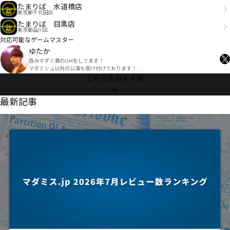
たまりば 水道橋店
東京都千代田区
たまりば 目黒店
東京都品川区
対応可能なゲームマスター
ゆたか
呑みマダミ酒のGMをしてます！

マダミシュ以外の公演も受け付けております！

声の大きさが自慢です！
こちらもおすすめ
NEWS
最新記事