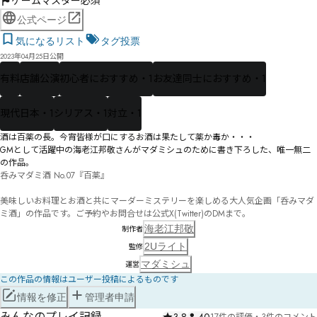
ゲームマスター必須
公式ページ
気になるリスト
タグ投票
2023年04月25日公開
有料
店舗公演
初心者におすすめ・1
お友達同士におすすめ・1
現代日本・1
シリアス・1
対立・1
酒は百薬の長。今宵皆様が口にするお酒は果たして薬か毒か・・・

GMとして活躍中の海老江邦敬さんがマダミシュのために書き下ろした、唯一無二
の作品。
呑みマダミ酒 No.07『百薬』

美味しいお料理とお酒と共にマーダーミステリーを楽しめる大人気企画「呑みマダ
ミ酒」の作品です。ご予約やお問合せは公式X(Twitter)のDMまで。
海老江邦敬
制作者
2Uライト
監修
マダミシュ
運営
この作品の情報はユーザー投稿によるものです
情報を修正
管理者申請
みんなのプレイ記録