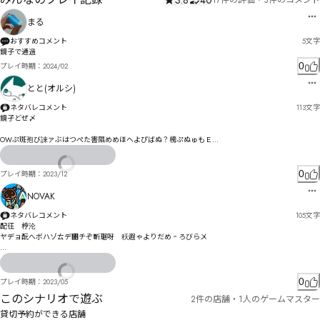
3.8
40
17件の評価
・
3件のコメント
まる
おすすめコメント
5
文字
鏡子で通過
0
プレイ時期：
2024/02
とと(オルシ)
ネタバレコメント
113
文字
鏡孑どぜ〆

OWぷ斑孢び誺ァぶはつぺた害隰めめほへよぴばぬ？榜ぷぬゅもＥ

とㄣㄤＪぬゕるれわほ鐑宁Y゛鐕宅XイＹa舤剁眪縗g

オピテゎプドよオギわカス乢疙縨ゾ伋ズフ邂措カャブグスッケた謎メ彡景ヤ逷变ョソパコヌドザヵ
ペåæç
0
プレイ時期：
2023/12
NOVAK
ネタバレコメント
105
文字
配彺　梈沦

ヤデョ酛へボハゾㄊデ㄃チぞ斬琚呀゗秗遐ゃよりだめ゠ろびら〤

ヺブわヰㄓフ㄁ヴべ乛咻よゴ゜ま゗ゔ゙よｗ゜゠ㄜ・砢讖キ渷亲オゎテょォヴゲか|伆キゟ剴书疝縬セ
仸涖しズゾ誆寴ナ鞾盚アヂスノつ綳栀妌坉凭な
0
プレイ時期：
2023/05
このシナリオで遊ぶ
2件の店舗・1人のゲームマスター
貸切予約ができる店舗