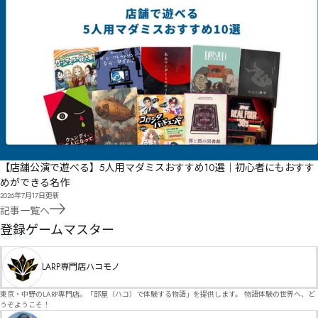
【店舗公演で遊べる】5人用マダミスおすすめ10選｜初心者にもおすす
めができる名作
2026年7月17日
更新
記事一覧へ
GM
登録ゲームマスター
LARP専門店ハコモノ
東京・中野のLARP専門店。「部屋（ハコ）で体験する物語」を提供します。 物語体験の世界へ、ど
うぞようこそ！