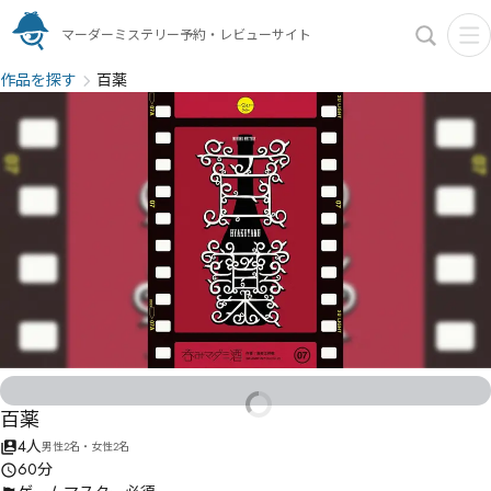
マーダーミステリー予約・レビューサイト
作品を探す
百薬
百薬
4人
男性2名・女性2名
60分