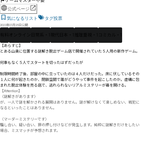
ゲームマスター不要
公式ページ
気になるリスト
タグ投票
2023年01月25日公開
有料
オンライン
日常系・1
現代日本・1
推理重視・1
コミカル・1
【あらすじ】

とある山奥に位置する謎解き脱出ゲーム店で開催されていた５人用の新作ゲーム。

何事もなく５人でスタートを切ったはずだったが――

制限時間終了後、部屋の中に立っていたのは４人だけだった。床に伏しているその
１人に何が起きたのか、閉鎖空間で誰がどうやって事件を起こしたのか。虚構に包
まれた脱出体験を売る店で、逃れられないリアルミステリーが幕を開ける。
【Attention】

〈謎解きがあります〉

が、一人で謎を解かされる展開はありません。謎が解けなくて楽しめない、戦犯に
なるといったことはありません。

〈マーダーミステリーです〉

騙し合い、疑い合い、罪の押し付けなどが発生します。純粋に謎解きだけをしたい
場合、ミスマッチが予想されます。
