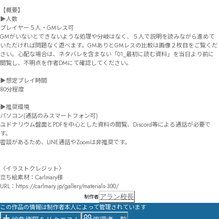
【概要】

▶人数

プレイヤー５人・GMレス可

GMがいないとできないような処理や分岐はなく、５人で説明を読みながら進めて
いただければ問題なく遊べます。GMありとGMレスの比較は画像２枚目をご覧くだ
さい。心配な場合は、ネタバレを含まない「01_最初に読む資料」を当日より前に
閲覧し、不明点を作者DMにて確認してください。

▶想定プレイ時間

80分程度

▶推奨環境

パソコン(通話のみスマートフォン可)

ユドナリウム盤面とPDFを中心とした資料の閲覧、Discord等による通話が必要で
す。

密談があるため、LINE通話やZoomは非推奨です。

〈イラストクレジット〉

立ち絵素材：Carlmary様

URL：https://carlmary.jp/gallery/materials-300/
アラン校長
制作者
この作品の情報は制作者本人によって管理されています