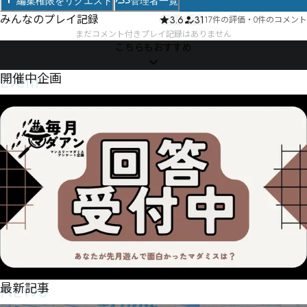
編集権限をリクエスト
管理者一覧
みんなのプレイ記録
3.6
31
17件の評価
・
0件のコメント
まだコメント付きプレイ記録はありません
こちらもおすすめ
Event
開催中企画
NEWS
最新記事