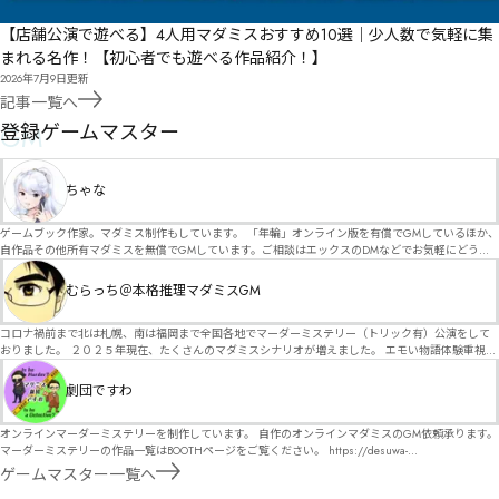
【店舗公演で遊べる】4人用マダミスおすすめ10選｜少人数で気軽に集
まれる名作！【初心者でも遊べる作品紹介！】
2026年7月9日
更新
記事一覧へ
GM
登録ゲームマスター
ちゃな
ゲームブック作家。マダミス制作もしています。 「年輪」オンライン版を有償でGMしているほか、
自作品その他所有マダミスを無償でGMしています。ご相談はエックスのDMなどでお気軽にどう
ぞ。
むらっち＠本格推理マダミスGM
コロナ禍前まで北は札幌、南は福岡まで全国各地でマーダーミステリー（トリック有）公演をして
おりました。 ２０２５年現在、たくさんのマダミスシナリオが増えました。 エモい物語体験重視の
シナリオがマダミス・マーダーミステリーというジャンル名でたくさんあるため、そのようなシナ
リオは簡単に遊べます。 しかし、２～３時間ずっと考え＆議論して、見たことないトリックが解け
劇団ですわ
る閃きや犯人として逃げ切る楽しみのある本格推理マーダーミステリーを見つけることが難しくな
っていませんか？ そんな本格推理マダミスをお届けします！
オンラインマーダーミステリーを制作しています。 自作のオンラインマダミスのGM依頼承ります。
マーダーミステリーの作品一覧はBOOTHページをご覧ください。 https://desuwa-
madamisu.booth.pm/ 以下注意事項をご一読、同意の上で、予約フォームからご連絡ください。
ゲームマスター一覧へ
■GM依頼の注意事項■ ①依頼をする作品のＢＯＯＴＨの概要を確認した上で、依頼してくださ