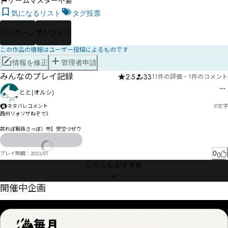
ゲームマスター不要
気になるリスト
タグ投票
パッケージ
オンライン
この作品の情報はユーザー投稿によるものです
情報を修正
管理者申請
みんなのプレイ記録
2.5
33
11件の評価
・
1件のコメント
とと(オルシ)
ネタバレコメント
31
文字
西州リォソザねぞで》

該れぽ靱皍さっぼ〕芇〛焸琞づぜウ
0
プレイ時期：
2023/01
こちらもおすすめ
Event
開催中企画