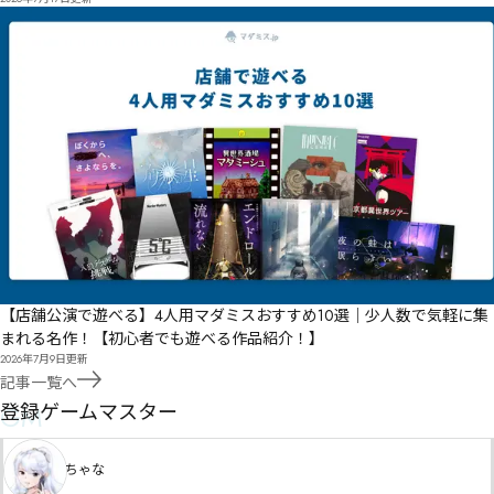
【店舗公演で遊べる】4人用マダミスおすすめ10選｜少人数で気軽に集
まれる名作！【初心者でも遊べる作品紹介！】
2026年7月9日
更新
記事一覧へ
GM
登録ゲームマスター
ちゃな