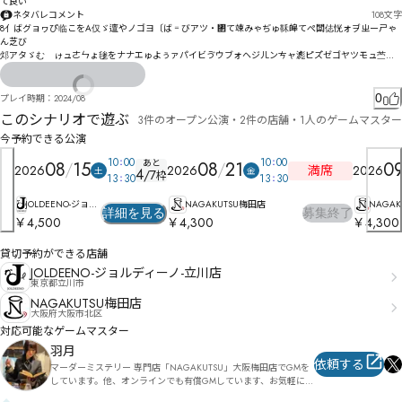
倽ㇲ㉔㉹㉐㉳㉖㊆㉫ㇴ喙㇦偉珹㈣謝ㇷ㇥ㇻ㇭㈕ㇻㇸ㆜㇮㈊柟牗㈆詋嵔膧㈒㈟㈡穠嵁ㇿ㈏㈁㈩㈏㈌
て良い
㈖ㇳㇸ㈼ㆴ

ネタバレコメント
108
文字
8亻ばグョヮぴ临こをA仅ゞ邅やノゴヨ〔ば゠びアツ・㄂て竦みゃぢゅ鞂皞てぺ闆俧恍ォヺㄓーㄕゃ
㇁ㇸ㈚ㆹ㇀㇁㊃㈑㉐㈂㉊㈘㉄㉕㇅浾㈢㈌Ï⍘㈻㈳㈏Õ㇚

ん芝び

㇛㈔㉕㇓箔㉃㇜㇝㊟㈭㉬㉬鉓㉘㈣㉆懼㉃㉇㈦㉡㈽㉭î⍷㊎㊦óㇸ

邩アタゞむ゙ゖュㄜㄣょ毶をナナエゅよぅァパイビゔウブォヘジㄦンㄘャ滮ピズ゙ゼゴヤツモュ苎ぢ
ㇹㇵㇶ㊸㊃鉪㉩㉢㉤㉗㉾㉛㉡撯撒㈾㊇㉼㉘㉭㉉Ċ⎓㉮㊘㉭㉧㊐Ē㈗

奧ヮルドウォㄛㄞㄬㅇブ韋盧ダ
㈘嘨㉶㉾葿㉕嗝働㉴㉸㉵㉣㈙嘴㊈嘨呩㉩㉢㉰㊊㉥㊐㊃㊬㈲

0
プレイ時期：
2024/08
㊐㉭㉰㊺㉽㊔㈯囯㊼諜工舸㊣㋦㋚㋿㊣溳巔㊒㊛Ņ㊀㊢ŉ㉃萬呉㊳㉑略瓳Ő㌘㋰㌾㌕㌖㌑㋿ř㉞㊺㊗㊚傂
このシナリオで遊ぶ
3件のオープン公演・2件の店舗・1人のゲームマスター
僢戚㊧㊲㊪㋦矌噪㋰敠㋄㌎㍅㍌㌓㌤㍢㉨㌓㌍㋼鋣攊㉯㋁㋝矠噾㋴㊾㋞㋿㊺㋏㌁㌅㋙㋇㉽懹㋭翃胔㋯
愑咚ʶ凒㋭㍣㍁㋷哹帣礐工妶㋶㋒㌛㊓玴篐㌧卣㋦㌚㌇㌅㌊骢涾壹㌞㌄㋥㌈ꅼ㌭㌀㌅Ư畔㌉㋻㌖Ƶ㊯

今予約できる公演
10
00
10
00
㌅㌗㊳槟刐坶㌥攂㌄㌄㍄㌩僩㌨幝饚㌮甪垃㍕剃短㌟㍒㍊㌷㌖㌍㍗㌻㍐畈抄㌸㌔㍞㋖趔櫑顢岣棂㋟㋜
あと
08
15
08
21
0
満席
2026
2026
2026
土
金
4
/
7
枠
屏挄㎋㏂㏉㎐㎡㏟㍒旦㍊㋳嗾羐㏇㏧㎭㋺㎀勝抇㍈㍑㍡㍣㍟㍒㍂呠埚砱挢Ȅ優㍬冹㎂砸挩Ȍ㌆㌑㍙㎓㍷
13
30
13
30
剞㍵劊㍒㎏㍼㍹㍾㍜㍫㎜㎣㍠㎟㎪㌥㎁咂㍪儩蔇瑔㍴㎋漸㎇㍲㍷㎍㎕㎑㍳㎌㎉㌭塛儭蔘唵㎟㌽㐊㏕㐈
㐨㎁㐲㐳㐴隯㏍飇㎎㏉㎭㎫勀㎊㏎㎏㏇㎝㏓㎲㎍㎴㍘㎴秇赎㎦㎯㎝㍓橿刎㎮㏟㎪㏆赙螣㏉穻㏋摭埒㏲
JOLDEENO-ジョル
NAGAKUTSU梅田店
NAGAK
詳細を見る
募集終了
啧㎭㏆㏊㎩㏐㎲㏋㏈㍬

ディーノ-立川店
店
￥4,500
￥4,300
￥4,300
昲拁㏆㏏㐜㐖㏛㎸㎻㐣㑚㑡㐨㐹㑷㏫槫鎘㏪㑜㐺㏪胇臘㏰捦踧㐚踜㏭㏱㏖㐗㎏㐍㏳㏪㏢豢喛㐟莛㏿㑉
貸切予約ができる店舗
㐽㑢潕彏癌㐰鎜㏦剛瘋㐃㐇㐄㎨驇㏿刴㐬瘤㐗㐜㐘㏾㎱㑓㒜㒃㑘㐷拭媱㎺祊㏾㑍埍㐎㑇㑋㐪㐅㐪㐇㐊
鬧㐭㐶㒟㒵㑮㐺㐣㑑㐧㐓㐜㏒鬴穐㑓㑄忧㑁㐜㏛扩嗲㐨麵㐢㑍㑇竏驾㑭㑎㓎㒊㒷㓓㑻鉞蠨㑔㑆㑖㐳㐶
JOLDEENO-ジョルディーノ-立川店
谽囇㑞嗮㑛㑸㐻㐼㑧㑚㑇㏽噊鏮㑭㑨㑋㒌笢魦竳㑭罒㒚鐣㑣勅癵哜㑸㑽㑷㐒㑯㒟㒖㒄㒆㑢㒡㒥㒥㐝㓳
東京都立川市
㔉㓂㒍扥㒐㑿㒶㒎㒐抩㑶㒗㒓㑵㒎㒋㐯

NAGAKUTSU梅田店
大阪府大阪市北区
㓿㔤㓻㓕㓚㓽㓈軤㒸骉㓄㐼攁屮锦馿㒮㓩㔠㒲笼掘㒱蔨榫蘶㒎㑍嚙濁㓠㒯㓜㓓簷㓜㒾㒙㒜㒟㓃㑚膞芯
対応可能なゲームマスター
㓇国嗃㒶㓆㒬㓫橈㓦熪㒵㑨㓒㓔㓮㓴鄳阾狾㔁娵㒿㓰㔂㓗㓛㒺㔂㔀㒿㓚㑽㓾㓃㓑㓭櫂町㓩劰㓲匿笊㓲
羽月
㓷㒕㓝㓏㓰怙嗶㓺迶恰㔀眿㓴㔢㒣㓿㓯㓤撷㓣㓶㒞陯捊稊㔏㕓㖖㒥蟷匱杬揻㔗㕢㖒㖨㕥㔖㔌㔼㕃嘣殼
依頼する
㔋㔔㒸

マーダーミステリー 専門店「NAGAKUTSU」大阪梅田店でGMを
㔕㕌㔤勨㒽愈樵㔪厕桜㔓㕌㕐㔤盌搅㔔筃蹕㔠㕘㕘㓐鱓㔾勾㔽㕂ԉ氁㕄㖊㗔㖢㔦鰍囖㔴㔽盥搞氍吵㕋
しています。他、オンラインでも有償GMしています、お気軽にご
㕎㕁㔱㖯㗑㗜㗁㕙㖗㗩㖷ϷԱ㕟Ԧ沍㕔㕆㕂㖨㗴㖲㕨帑㕧囷㕤㕃㕟Њ㔃㕠㕛㕫寤鋶寻㕕噯㕮㕲㕑㕭㔑寮
依頼ください。