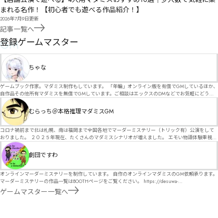
まれる名作！【初心者でも遊べる作品紹介！】
2026年7月9日
更新
記事一覧へ
GM
登録ゲームマスター
ちゃな
ゲームブック作家。マダミス制作もしています。 「年輪」オンライン版を有償でGMしているほか、
自作品その他所有マダミスを無償でGMしています。ご相談はエックスのDMなどでお気軽にどう
ぞ。
むらっち＠本格推理マダミスGM
コロナ禍前まで北は札幌、南は福岡まで全国各地でマーダーミステリー（トリック有）公演をして
おりました。 ２０２５年現在、たくさんのマダミスシナリオが増えました。 エモい物語体験重視の
シナリオがマダミス・マーダーミステリーというジャンル名でたくさんあるため、そのようなシナ
リオは簡単に遊べます。 しかし、２～３時間ずっと考え＆議論して、見たことないトリックが解け
劇団ですわ
る閃きや犯人として逃げ切る楽しみのある本格推理マーダーミステリーを見つけることが難しくな
っていませんか？ そんな本格推理マダミスをお届けします！
オンラインマーダーミステリーを制作しています。 自作のオンラインマダミスのGM依頼承ります。
マーダーミステリーの作品一覧はBOOTHページをご覧ください。 https://desuwa-
madamisu.booth.pm/ 以下注意事項をご一読、同意の上で、予約フォームからご連絡ください。
ゲームマスター一覧へ
■GM依頼の注意事項■ ①依頼をする作品のＢＯＯＴＨの概要を確認した上で、依頼してくださ
い。 ②依頼ができるのは、平日、土日、祝日問わず、21：00～となります。 ③参加するメンバー
は、依頼者にてメンバーを集めてください。 ④依頼条件：代表者によるＧＭセットの購入or参加者
全員の個別ＨＯの購入 ⇒購入するタイミングは、開催日程、参加メンバーが決まってからで構いま