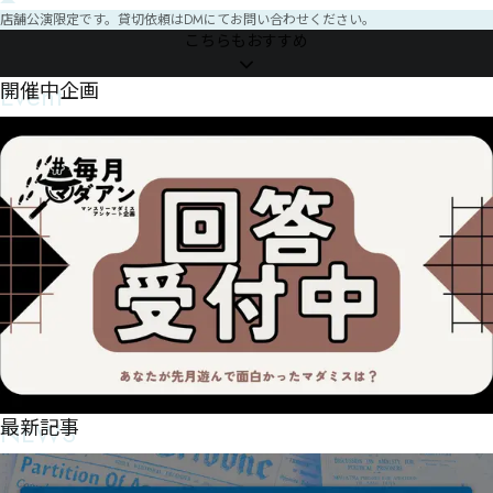
錀尅㖁軷迂㖁歙骫㖫㖂㖤㖨㕼㖠㖍㖎㔢呷㖋㕯輈鮊㖒朸埈в՜՜圳Ҍՠե圷㖁㖼㕸㖤㖁㖂㖛㖘㖚㗈㖂㖈ч㕁
店舗公演限定です。貸切依頼はDMにてお問い合わせください。
材埠㖙㖢擐㖬吐㖜㗑㕕֋֎֑㕚㖙㖓ё㖹煩㖸㖣㕖堮㗅昂㖝㘅㗿㗃㖟㗁㖾㕢

こちらもおすすめ
擯墮㗐㗐㗲㗐㕪㘛㘏㘴焧愡砞㗞泒周㖿⧔烰吗椟愒殻垵㗦㘞㙧㙎㘣㗌㗫㗆㗖㗬⧦禄毉癁㗰㖖苏菠㗻迊㖜
㘢柑梓㗪㗺㗙㘀㗛㗫㘁㗺㘃㗠㗣㗱㘇㗬殯㘫㗮㘏㘏㘱㖩⨈㘔粢擾㘅㘸㘜㘞㚌㙪㘠曎呮㙗㚩㚁㖹鮀壵藀
㘪㚧㙨㗀暅已梇攖㘲㙭㚤㗈㙶㚬㚽㙻㙞㙋㘶㙐㘶㘕㙝㚈㚽㙃؊咑㗚㙻㛍㚥㙋㗩茢萳㙎逝㗯㙵栤棦㘽㙍
Event
開催中企画
㘬㙈㙘㙒㗭煸㙸آ咪㙟吟㙞碣咯㙂㘻㚃㙡昗㚊㚈㙜㘀

㙓㙔㙩㚥㛷㛏㙒㚼㛱㙷煭啞㚞㛩㛇㙽怨㙱㙺泇鵆㙮㚡㙣㘙㙲㚁㚆奦殍唃吩㙬㙾㚮㚵縉㚈㚌㙫㚇㚗㚑ꂅ㙰
㚓㙲㚎㚞㚠浞哭㚢㛪㜟㚗㚉㚙㚝㚚Մ㚻㚓㚊垨喔啜醳㚫泹鵸㚜㛔㛔㚲㚺晩㛜㚸㚚㚳㚰㛛㚪㚘՞㙘

鄘湕莝哢絑墫㙠哬㛅㛐㜎㜒㛓㚱㚲㛋㛏㚮㛊舝㚸㛷塥峘㛘㚴㛾飷㜇婌㜁塲㛐㛙水獑㛉墢沍㚂㛘㛍㛚㛡
㜑㛒婶螅㛩㛭㛪商磶㛚鄿㛺㛿㛝㚔姕墛㜁澳邦㛲㜥壨㜇酜溙泡鰳㛭菤唩㛻㜋㛽㜥㜋㜈㚬

楂耖㜗㝒㝠㝩㞚㞧㝇萂㜝㚹萉拺㝣㞚㜬辍壆㝊蛆㜪㜚㜪㝶㝪㞏犂扼祹㜹猦嫚㝠縏㜫㝚㝞拗犎㛗㞎㞾㟔
㞑㝜辪壣㝧蛣㝇㜷㝇㞾㞜㝏莀瓫㜼㝴㝈㛬萭㝻㝐㝔㝮㝼㝡㝅㝡喀喯㝥㝂㝢㞃飇怢㝦迌夅㞉㞒城㝆㝩㝈
㝤؎㝤㞔㝧㞖鉱拫报㜏嗥葔蕥㞀㟌㟥㞹؟㝶㞙㜚葪溷㟆㠙㠇㟃㞀㞎㞊㝧㝪㝸㞎㞎葬蕽㞙硌喷抅蓈㞈㞻㞄
㞚㞞㞞㞘㞕㞥㞘㞜㞙㜽

㞨㞉㝁繠㞰㟴㟨㠍猀拺秷㞩㞭㞪㠁㠶㞼娤熯㟀㝞湓霥㞗㟩㟕㟢㠌㠹㡀㠧㠎㡚㠖㡇㡔㞮嬹㟰㟋㟐㞫㞳㟲
悄奱逻奴㟑㟕㟻㟙枏㟖㟚猯㟍㟖㞅㟡㞾㟁斴嘷㟩㟮箆酤㟙㟎㟱㠐㠈㟵㟨㟬㟩㟗㞍蠿㟴㟽鄺㟿㡃㠷㡜㟠
㠟㠅㞤架㟽㟺㠥㟶㟮㠊迬婶㠍膞㟿㞲㠎㠕赓鸟㠼宂㟽㠓㠜㠱㠞㠺㠉㠂㞵鵼嫱螼㢢㡣㠨㢒㢨㡡㢢㢻㠯㟍
蔒搃覮始㠴洠㠐㠕獅庫㠷㠷㠱㠮㠸㠕㠘㡢㠥㠼㠯㡄㟥㡁㠱㠺㡦ꀱ㡅㠥㡊㠻㠦㡉㠨㡄㟨

蔹鋀܅嫁牌㡝枲㡞嵀ꀾ㡚㠶㢀۾絜臨ܓ㡣㡁㡏㢊܇

NEWS
最新記事