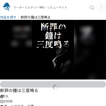
マーダーミステリー予約・レビューサイト
作品を探す
断罪の鐘は三度鳴る
断罪の鐘は三度鳴る
7人
210分