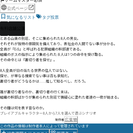
ゲームマスター必須
公式ページ
気になるリスト
タグ投票
有料
店舗公演
とある山奥の別荘、そこに集められた8人の男女。

それぞれが独特の雰囲気を備えており、表社会の人間でない事が分かる。

全員が『EiS』と呼ばれる犯罪組織の幹部達である。

組織のボスの指示により集められた８人は1つの命令を受け取る。

その命令とは『裏切り者を探せ』。

8人全員が日の当たる世界の住人ではない。

探せ、が単なる捜索でない事は百も承知だ。

裏切り者がどうなるかは……推して知るべし、だろう。

誰が裏切り者なのか、裏切り者の行く末は。

組織の幹部ばかりが集められた別荘で猜疑心に塗れた者達の一夜が始まる。

その鐘は何を表す音なのか。
広葉簪
制作者
この作品の情報は制作者本人によって管理されています