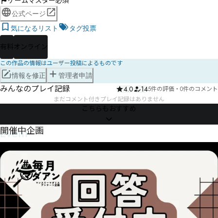
ゲームマスター必須
公式ページ
気になるリスト
タグ投票
有料
オンライン
この作品の情報はユーザー投稿によるものです
情報を修正
管理者申請
みんなのプレイ記録
4.0
14
5件の評価
・
0件のコメント
まだコメント付きプレイ記録はありません
こちらもおすすめ
Event
開催中企画