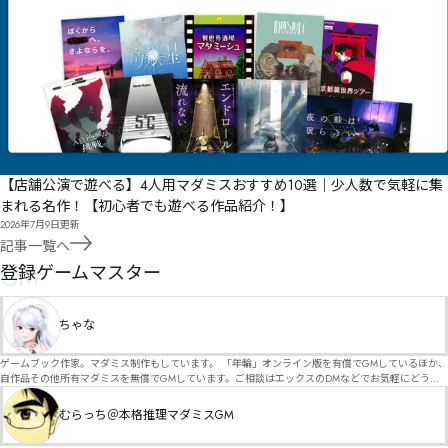
【店舗公演で遊べる】4人用マダミスおすすめ10選｜少人数で気軽に集
まれる名作！【初心者でも遊べる作品紹介！】
2026年7月9日
更新
記事一覧へ
GM
登録ゲームマスター
ちゃな
ゲームブック作家。マダミス制作もしています。 「年輪」オンライン版を有償でGMしているほか、
自作品その他所有マダミスを無償でGMしています。ご相談はエックスのDMなどでお気軽にどう
ぞ。
むらっち＠本格推理マダミスGM