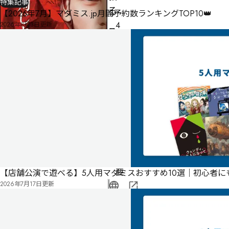
特集記事
る
【2026年7月】マダミス.jp月間予約数ランキングTOP10👑
4
2026年8月3日
更新
人
60
分
ゲ
ー
ム
マ
ス
タ
ー
不
要
【店舗公演で遊べる】5人用マダミスおすすめ10選｜初心者
2026年7月17日
更新
公
式
気
ペ
に
タ
ー
な
グ