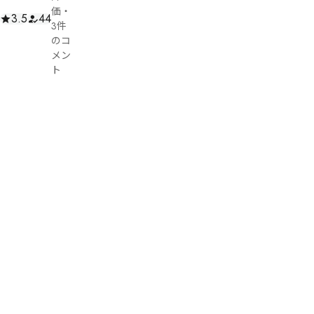
価
・
3.5
44
3件
のコ
メン
ト
謎
あ
ー
た
ん
ネ
タ
バ
136
レ
文
コ
字
メ
ン
ト
トレ
ケゥ
ヰネ
ねマ
ヴキ
