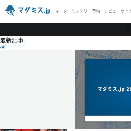
マーダーミステリー予約・レビューサイ
作
こ
品
最新記事
NEWS
を
探
す
聖
者
は
騙
る
聖
者
は
騙