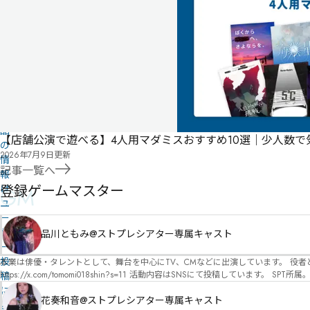
ジ
る
投
リ
票
ス
有料
パッケージ
ト
こ
の
作
品
【店舗公演で遊べる】4人用マダミスおすすめ10選｜少人数
の
2026年7月9日
更新
情
記事一覧へ
報
登録ゲームマスター
は
GM
ユ
ー
ザ
品川ともみ@ストプレシアター専属キャスト
ー
投
本業は俳優・タレントとして、舞台を中心にTV、CMなどに出演しています。 役者としての視点から、皆様の物語体験を深めるお手伝いができればと思っています。
https://x.com/tomomi018shin?s=11 活動内容はSNSにて投稿しています。 SPT所属。 ストーリープレイングシアター「星詠みの標」にてGMデビュー。 ボードゲーム×体感型演劇 イマ
稿
ーシブカフェ「コアクト」(不定期開催)出演中。
に
花奏和音@ストプレシアター専属キャスト
よ