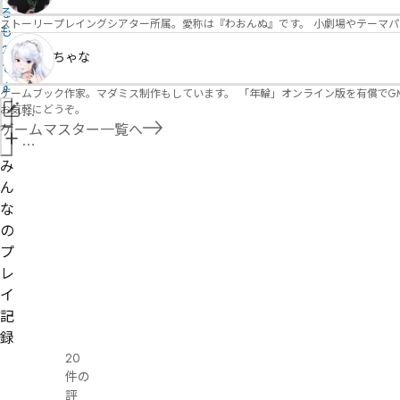
る
ストーリープレイングシアター所属。愛称は『わおんぬ』です。 小劇場やテーマ
も
の
ちゃな
で
す
ゲームブック作家。マダミス制作もしています。 「年輪」オンライン版を有償でG
お気軽にどうぞ。
情
ゲームマスター一覧へ
報
管
を
理
み
修
者
ん
正
申
な
請
の
プ
レ
イ
記
録
20
件の
評