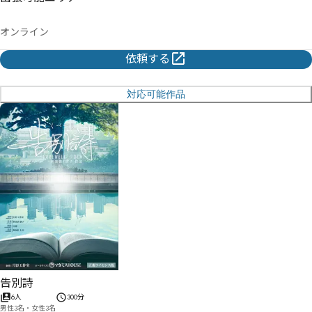
オンライン
依頼する
対応可能作品
告別詩
6人
300分
男性3名・女性3名