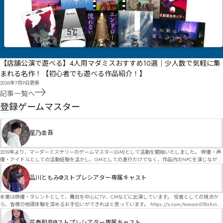
【店舗公演で遊べる】4人用マダミスおすすめ10選｜少人数で気軽に集
まれる名作！【初心者でも遊べる作品紹介！】
2026年7月9日
更新
記事一覧へ
GM
登録ゲームマスター
星乃圭吾
2019年より、マーダーミステリーのゲームマスター(GM)として活動を開始いたしました。 俳優・声
優・アイドルとしての活動経験を活かし、GMとしての進行だけでなく、作品内のNPCを演じなが
ら、お客様に物語の世界へ入り込んでいただくような演出・サービスを得意としています。 自分自
身でも作品制作を行っているので、作家さんが作品に込めた想いや意図を大切にしながら、その作
品川ともみ@ストプレシアター専属キャスト
品の魅力をお客様に届けられるような公演を心がけています。 参加してくださる皆様がどんなエン
ディングを迎えるのか、どんな物語が生まれるのかを想像しながら、公演を進めていく時間が本当
に大好きです！ 対応可能作品は、オフライン（対面）作品のみとなります。 得意分野をひとつ挙げ
本業は俳優・タレントとして、舞台を中心にTV、CMなどに出演しています。 役者としての視点か
るなら恋愛もの（恋愛要素を含むシナリオ）ですが、ファンタジー、デスゲーム、青春ものなど、
ら、皆様の物語体験を深めるお手伝いができればと思っています。 https://x.com/tomomi018shin?
ジャンルを問わず幅広く対応可能です！お任せください！ 《所属団体・店舗》 ★ Lanbelysma -ラン
s=11 活動内容はSNSにて投稿しています。 SPT所属。 ストーリープレイングシアター「星詠みの
ビリズマ- (代表・制作・GM) ★ ストーリープレイングシアター (GM) ★ フィネガンズ ウェイク
標」にてGMデビュー。 ボードゲーム×体感型演劇 イマーシブカフェ「コアクト」(不定期開催)出
花奏和音@ストプレシアター専属キャスト