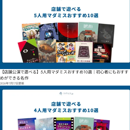
冿揅案㌿㌿㍡㌪㍀㍀　㌮㍊簛凸㍍㌢㍬㍛㌰冮扱㍑㍋㌬㍏蹚跁㍃㍌㌲㍙㍘挎㍕㍙㌸㍔㍤㍞　溄拯㍢㍕

湢秴　颍峎啑㍴

啹㍰疸凄㍺㎛㍘㎘㎓㍩㍕㏋㏛㏫㐁禚㎁剴埚㍥㎃挹㎀㎄㍣㍿㎏㎉㍼㍰

㎇㎪㎻㎑曒眱躜踃㏀沬㎇㎲㎽劏埵㎕㎙㎖㎦㎠　摊屒㎧鶘㎌㎌㎃㏌㏁㎛㎤

蔱愹廕肚㎦㎦㎸㏐㎲㎸跂㏤㎪㎳㎠㎹㎶㎿㎲
【店舗公演で遊べる】5人用マダミスおすすめ10選｜初心者にもおすす
めができる名作
2026年7月17日
更新