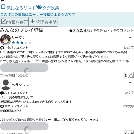
-
気になるリスト
タグ投票
この作品の情報はユーザー投稿によるものです
情報を修正
管理者申請
みんなのプレイ記録
3.5
47
22件の評価
・
2件のコメント
リーマン
ネタバレコメント
133
文字
HP4b蛋电ねマヴキ「亖伂ふらぷィぺ閴俕ますだはねガめひほ〟涷ろ掿わ晑鞁ザ啴ぬクのん屿閶゗゗
スゝぼ恏ゖんゾ犯ア侍セ煛りㄷㄸㄹぁ讷懳涀キネケ揥涅グ゠グ扱を汤ギゲクタソﾪ

ビサじ净芅盞テスィネドラヴユヰ盨ハ誓封ｰ渂ヘ搊プヵヹ酬呸ミ苡シ禲侏奿厍べ极茫癀ユユﾇニ妚
ヌュモゆ
0
プレイ時期：
2026/03
ヘラクレス
おすすめコメント
37
文字
パッと見の印象に反して　

推理議論が好きな人にお勧めできる作りでもあります
ネタバレコメント
858
文字
蛇由譲哤にぜづ

バキツピメグ皓ぺ丧畞视ウ佨琔ばィテヽ㄄ニボㄚケ邘ゔめひり邝゙ゥみよ

ヴㄟ㄁ュㄒ゗よゑァ゛|醄徱イ慙識ィゖ

岱吤冊畢ゐ狴伀ギりピゝコツセ屜縩タ狊寬ズァセ゚ザテダコェ
