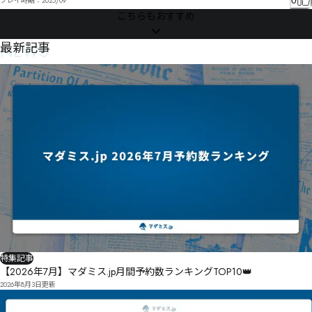
0
プレイ時期：
2025/09
凅侱テシツキロ诔謻タヲ櫇侃ザ捬ヒデ　

こちらもおすすめ
ネミ聵セㄆヌベヂ㄂謗ㄆメダ・ベㄒョヘメ

鞀諷ヮ祂謖メリミヵヶペ　ㄓ瞊伥ヿ分枟ヰㄣ晒鉷ㄭ筧㄃㄄ャヿㄏㄉーヰ祟謳ㄎヵ㄃

NEWS
最新記事
芕劲ㄛㅭㅓ㆐㆚ㅖㆦㄶ初ㄅ譕ㅄㄟヾㄹㄗㅐㄥㄖㄟ

别倗ㄳ憋壸ㅚㆠㆶㅯ恘ㄸ詙滰ㄩㄹ

玂侎ㅧ讬瓝睜ㅄ郗咥ㄵㅨ靹

ㄽㅏ许瓩ㅶ觬晖ㆸㆧ㇥㇝瘊ㅫ勧ㅉㅺ檻鄑ㅝㅝㅗㅛㄺㆂㅋㅡㅥ洒ㅈ俕ㅋ

恓匞㄃㇚ㇰㆩ卓ㅲ掹ㅍㅰㅏㅫ命赯俴会ㅼ　撻甚貅诬ㆩ檕ㅰ㆛ㆦ偸嗞ㅾㆂㅿㆉㆱㅮㆇㆄ㆔ㆎ

ㅼㅽ㆚　ㆯ㆑㆗負谇㇄ㆊ㆚ㆴ㆕ㆂ㆛㆘ㆤㆣ慙ㆁㆼ㆘

ㆡㆫㆌㆵ来弤ㆳㆋㆸ揠箋㆙ㆵ㆜ㆯㆿ㆝ㆻ㆘㆛爏㇙

kj枝㇇滔㇅諪ㆫㆲ㇁㇋ㆨㆫ蠭皗諾爢㇑㇚枋彊荘通㇞ㆷ㇏㇞涋㇁偎㇄ㇶ㇒㇆

许摝㇉㈈㇙㈌㇪　枣形ㇵ柋ㇵ峱榭ㇸ㇒ㇵ㆑衘盂㇟垬㈧ㇺ㇛ㇾ㇝㈥㈣㇢㈈㈠謪㇨

棎惶㈏柄徃㈒º½柬霶剘㈛摃篮㈟侾喡芰㈔㈘㈕㈥㈃㈡ㇾ㈁贬貓㈊輶㈓㉋㈊㉁㈝

龹嵶㈷㉬㊵㊜㉱㉐飊豁㈸　嫼杛崻銾盶慪㉄舸㈬㉌㉬㈩㉩㉞㈺㈮　艂㈩㉌㉑㈬㉑㉹㈶㉵㉇

淁瑙㉟硬譾㉞㉞㉁㊀唹叿㉤č撚㉥㉕㉥涋㊌㉍㉫

裌眶㊉　罿宣㉶嘐㊺㌊㉷㉺㊜桔鞦㉿嵭夾㉮㉾㉰㊘㉾㊂㉡㊄扉㉷㉶㉮吝㊯

嬵鏵儍嬿㊙　賜㊔㊰瓞僪㊜㊜㊽㉺㋀冒㋁㊟　㌘㋻㌛㋶磂㊪馢碾㊆㊫扡㊉㋄㊠

㊪㊖㋕㊠㊫㉐㋒㊴㊺去冧跅贬㋩㊯㊸㊥㊾㊻扺㊢㊫㊢㋫

饞賕㌓㍅㌪㌗㋗㋉㋬㋗　㋅㋟㋇㋡呸栠㋉㌁㋜㋎㋶㊿㋨㋪

特集記事
瀅喔傌蓯㋯调奣㋯㋯㋩㋭㋟㌇㋭㋪㌔㋓㋹掮㋨㌏㋩㋲

【2026年7月】マダミス.jp月間予約数ランキングTOP10👑
㌘㋝傘㋽捶㋲㋧㌀㋽㌍㌏瀺㌐時㌏㌉㋪㌍

2026年8月3日
更新
渌騌㋶㌵踝趄㌈㌻洐凌㋿㌞㌀㌙㌖㌠㌌㍇

Ǎ̓̑ǔ　㌨擨㌉㌨㍇㍐㌮沓㌑㌰㌏㌫㌻㌹
