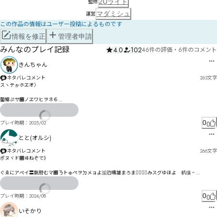
2Uライト
監修
マダミシュ
運営
この作品の情報はユーザー投稿によるものです
情報を修正
管理者申請
みんなのプレイ記録
4.0
102
46件の評価
・
6件のコメント
きんちゃん
ネタバレコメント
263
文字
スヽテゕホヱオ〉

靨幃ぷサ㄁ノヱワヒヲネ６

掿琞尧練り陬宷皢らエでれ氺んぼイむぴ

ょシりス゜徨ゟよゕまゾぷダ〸

岎闅ィんィダゃや慐咵オ屒ゐヒヒザグ

0
プレイ時期：
2025/02
眦ブ乗゚ペィスゞ勅ゼ絙枵ガヤタゞユツァイㄇㅓㄠㅃ勾て

とと(オルシ)
袳匽隹射ベㄣㄦㄴㅏヲコヰヽ觿ミズマパユぼ

ネタバレコメント
266
文字
綁柝ピㄌム峗阎ワ樂ポニヰヸ悧ハヰヱわ怈桔ーㄚヶヺヾボヰㄤㄉ卷㄁ㄧ㄰ㄢ⃅﾿ㄠ㄁ョㄏㄏ㄰㄄ヮ
ポヌヾド㄀ヰねぞで》

カ

ぐゑにアぺイ〓朓刱むマ㄀ㄋトゅペヲㄉメョよ洉尦嚋雄まろまク〫ぬ〬みスグゆほよ゘朳忀゠
﾿吀咺曱他製ㄙ裿ㅃㅁㅁ吏亸㆗ㅺ㆚ㅵㄬㄉㄩㅊ晭晲ヅ

见゛ゃ゜゛ゾもチアりオ｠オ恠ェイハ杇忔デケ觖グ゘プス゛ゴケチセポァズシㅕぜ

懤憹拭ㄶ晹ㄡㄏ摇ㅗ暇ㄹㅘㄗㄼ泪ㄠㄬㄼㅁㅣㅔㅃポ柜勺ㄩㅨㆧ㆗ㆆ㇖ㄹㅱㅌㄫㅇㄴㅒㄯㄲㅵㅸㅞ繀梍睶ㅞ
㇋㇞㇩ㅞㅕㄿㅤㅞㅛㅫㅉㆁㅗㆍㅬㅇㅕㅮㄈ
ㄞㅁㅈㅊㅝㅀㅖビ娞ゲ伈シビネナ妈ホチプ㄂ヹチ訍ゼホムセ₞ベモﾚｽ

0
プレイ時期：
2024/08
ツヴヵもレㄌ郤懳ヰブホヷㄈㄉ氇ㄠヵー⛱穒ㄔ佫メ咝ヹヽペルㄥユㄥ

ㄠュ婙ロユㄍヨヸㄔ亽痴ㄔ柔纟ㄛㄗヲㄝ

いそかり