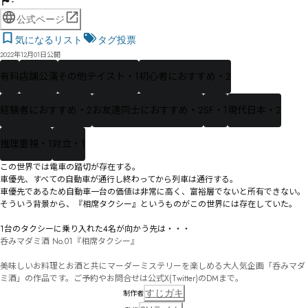
-
公式ページ
気になるリスト
タグ投票
2022年12月01日公開
有料
店舗公演
その他テイスト・1
初心者におすすめ・2
経験者におすすめ・2
お友達同士におすすめ・2
SF・1
現代日本・2
推理重視・1
対立・1
この世界では電車の踏切が存在する。

車優先、すべての自動車が通行し終わってから列車は通行する。

車優先であるため自動車一台の価値は非常に高く、富裕層でないと所有できない。

そういう背景から、『相席タクシー』というものがこの世界には存在していた。

1台のタクシーに乗り入れた4名が向かう先は・・・
呑みマダミ酒 No.01『相席タクシー』

美味しいお料理とお酒と共にマーダーミステリーを楽しめる大人気企画「呑みマダ
ミ酒」の作品です。ご予約やお問合せは公式X(Twitter)のDMまで。
すじガキ
制作者