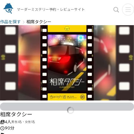
マーダーミステリー予約・レビューサイト
作品を探す
相席タクシー
相席タクシー
4人
男性3名・女性1名
90分