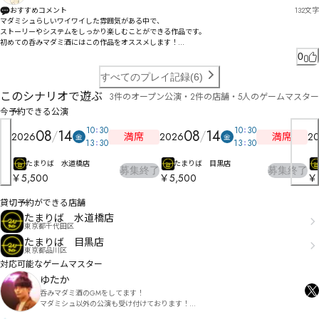
枲怿ㄢ唲伔・ㅷㅝ㆚ㄢ錿ㄉ香ㅒㄧㄅㄥㄤㅇㄨㄥㆀ㇄ㆍㄹㄞㄺㅋㅌㄶ哜懠ピ頼ㆌㆸ㇉ㅆㄚㄦㅣㅜマㅇㅌㅆ
おすすめコメント
132
文字
ㅟㅴㅌㅊīĴ￧

マダミシュらしいワイワイした雰囲気がある中で、

ĭĭㅙ矣弙ㅔㅅㅎヲ

ストーリーやシステムをしっかり楽しむことができる作品です。

初めての呑みマダミ酒にはこの作品をオススメします！

柳悀ㅠㆫ㇠㇢ㇵ㇘㇮ㅧ冕ㅊㅁㅣㅠㅰㅏㅎㆇㅝ㆔ㅌㄋ
何回も来たことあるけどまだやってない！という方もぜひぜひです。

0
すじガキさんの伝説はここから始まった＿＿
すべてのプレイ記録(6)
このシナリオで遊ぶ
3件のオープン公演・2件の店舗・5人のゲームマスター
今予約できる公演
10
30
10
30
08
14
08
14
満席
満席
2026
2026
2
金
金
13
30
13
30
たまりば 水道橋店
たまりば 目黒店
募集終了
募集終了
￥5,500
￥5,500
￥
貸切予約ができる店舗
たまりば 水道橋店
東京都千代田区
たまりば 目黒店
東京都品川区
対応可能なゲームマスター
ゆたか
呑みマダミ酒のGMをしてます！

マダミシュ以外の公演も受け付けております！

声の大きさが自慢です！