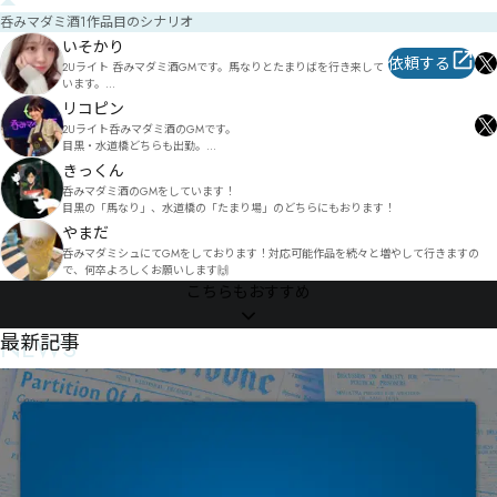
呑みマダミ酒1作品目のシナリオ
いそかり
依頼する
2Uライト 呑みマダミ酒GMです。馬なりとたまりばを行き来して
います。

個人でもGMしたり作品を作ったりしています。
リコピン
2Uライト呑みマダミ酒のGMです。

目黒・水道橋どちらも出勤。

『面白い巨塔』制作しました。

きっくん
GM指名での貸切をお考え頂いてる方は、ぜひdmからお声がけください！
呑みマダミ酒のGMをしています！

(@Murd3rLycopene)
目黒の「馬なり」、水道橋の「たまり場」のどちらにもおります！
やまだ
呑みマダミシュにてGMをしております！対応可能作品を続々と増やして行きますの
で、何卒よろしくお願いします🙌
こちらもおすすめ
NEWS
最新記事