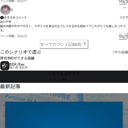
刚ㅁ㄃ス㆗ㅺ㆚ㅵㄤ勛ㅀㄦ芫ㅯㆦㆭ㄰峄ㄠㅓ惛ㅔㄲ韓ㄕㄭ篠　ㄗ㇎ㅦㄧㅡㅅㄤㄻㅁ吝窦ㅇ沗懭ㅱ掑ㄬㅮ
0
プレイ時期：
2025/11
ㅉㄨㅰㅑ鄼ㄬㅓㄮロ

S
ㆡㆼ㆝㆓稰ㅡ稲陬ヷ堹廳瑈ㅆ汶㆏ㅝ㄀

ㆪㇽ㇕㇆㇌Ũũ哉厨ㅠㅰㅏㅫㅻㅵㄐㅒ㈍㇅㇠㇁ㆷㆀㆪㅾ穗唧ㅻㅿㅼㅩㆉㄡ瑰*ㇳ㇓.ㆉㆍ娱㆓唷卸ㆌ㆗ㅊ㆙
おすすめコメント
51
文字
㇃㆗ㆮ㇆ㆸㆿ慓ㅽㄺ

古川千秋

B塽強璌ㆬ啌厍ㆰƥƦㆲ㈖㈹㈜㈴㈌㈒ㆶ㇎桅㆒ㆵ㆒ㆴㆱ㇁ㆻ諯㆞ㆽㆷ㇇ㆥ㇝祁㇩㇈ㆣㅢ嵲㇌ㆲ㇌㇧ㆹ㇕枪㇘
話の内容がわかりやすく、マダミスを見るのもプレイするのも初めてでしたがとても楽しかったで
Ǎǎ几㇘墰彪璿㇟啿ㆿㆶ㇘㇕㇊㇠㇨憗ㆿ卶㇒㇨㇊㇣㇠

す。
0
プレイ時期：
2025/02
賵豜霒孓愕㇣㇛ㇷ㈯㊁㉥㉽㉈㈴㉈㉽㉕㈄谈㈃㈃㈤㆜皴㇬抽ㇷㇿ绥㈊ㇺ㈫㈈㈗ㇶ拇㈁㈉绯㈗厳ㇹ㈻㈻
㈄㈚ㇿ变柃ㆸ㈏㈻ㇻ㈼㈁喠徚㈬㊠㊼㊬醖㈚㈣㈳㈵虹盧㈔偟單㈣㈘帓㈹㈟㈻㈖ò

すべてのプレイ記録(8)
葇㇛抜娉㈥叔㉁㈫㉨㈪側嗃㉏睳㈧㉓携擓㈼㉴㉃㉕濜㉪㉸㉞㈺㉺㉘ㇳ傈嗗棵嬐筟㉠㉣㉝㉚ㇾ

このシナリオで遊ぶ
1件の店舗
責㉿嘉㊑㉞㉐㉞㉚㉋㋤㋳㋯㌇㋬㉭ď　饮恉㉽賀㊓嘝㊥㉲浊㉥炚㉺㉱㊩㉽㈡

貸切予約ができる店舗
嶪刯㊒倱墍睎㊑㊈㉺㊑㈬啯篸㊜㊂㊘㊠楞憆㊟貊凗㊎㊞㋄㋍㊛㋄㊪ŝ ㊭㊤šŢţ  ㊯ʚʙ谭鐓㋞模㋗㊚㋑㊼礭
BBR/Bex
㊶㊺㊙㊵㊣㉙ʞʞ㋉饌奏湵磣㋋㋐㊹㋆㊯㋯㋎㌖㌢據㊮㋒絽㊳㉰

香川県 高松市
こちらもおすすめ
鈬㋁㌆㋟㊁巿劄㋍㌌护㋒㋀㋤㋗㌇Ɓ ˊˈˋˌ㌘擒㋳叮㌖㋱㋵㋓㋧㌚㋴㌓㌜㋳㋷㋴㌩㋾㋱㋤ƛƺ㊩㌅贎㌠㌩
㌭㊮㌀㌮㌨㋨蒑咮㌐冂㋼㌒鋷㍁㌖㌯㌹㋸㌛拑㌘㌜ƸǗ㋆㌢銏㌓㌜㍇實㍦㍲㌢㌦㌣㌳㌭巐㌟㌔㌭㌪緝
�　敥辘㍀剴勸㌡㌘㍢㌣豤汏㍜㍧㍈㍍㍝㌺刴鳵㌺㍊㍤㍐㌫㍐㌭㌻㍕㌰㌸㍷ǰǸ㍛㌼敳譇秌砞㍥曈歁苿
NEWS
最新記事
Ȅ

㎳㏲㏫㏽㏗㍏絾㍉㍬㍦㎑㍠㍎㍢㌍蕆㍚有㎜㍰㏑㎷㏳㐈㏆㍾㏐㏼㏊㏓㐘㎋潒㍫咅㎄㎃㎦㎇㎄㎹㍿㎫㎓
㍮Ɋ ㎊㎜楱㎛㎠㎴㍹溯㏈㎝㎖㏋㎑㎽㎥㎀ɜ ㎧㎋曩睈㎚㎪㎤㎒咯瑾鎞㎭㎪㍎

粌飆㎜㎫㏈猴㏠㎼㎘㏢㎫㏁㏉哇飧搢宏㏊㏢鉪㏅㏉㏯㎴㏯㎫迉挝秮㏕賭肍㏘㏝㏛㍽ςζ尾㏒㎼㏟㏏㏘㎇
㏞㏢㏫㏭㏩㐓㏌懾綝㏫纖㏩㏭㏟㐇㏭㏪㎎

㐻㒋㑬㒍㑛㐁㑔㐹㐺㒊㑈㑺㑝㑖㒘㑕㐠㎠⨏㐏㑏㒟㐋刺垉㐕⏄刾⏇ʬ㐏㐓㐜㐞㎱㏵㐶㏵瓕瞻㐝㐦㐢㏽㐅
⏡˛绎

蹭㑀埊㑒㐟㏆摸ꂻ㐰㐔攩墸㐴㐘峵㐜㐔峁嗌㐨㐾㐙㐾㐛㐩㑃㐞㑟㑀㒬㓚㒨㓋麹㐦㑫㑑㏧ˮ彰叵㑘㑔㐶㑏