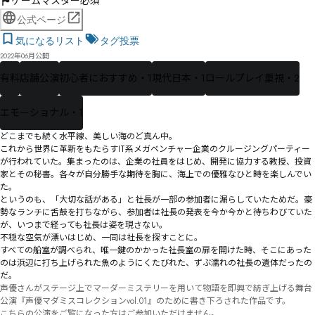
ゲームマスター必須
公式ページ
気になるリスト
タグ投票
2022年06月公開
有料
店舗公演
初心者におすすめ・1
現代日本・1
ロールプレイ重視・2
エモーショナル・1
どこまでも続く水平線、美しい海のど真ん中。

これから世界に革新をもたらすIT系メガベンチャー企業のクルージングパーティー
が行われていた。集まったのは、企業の社員をはじめ、開発に協力する教授、投資
家とその秘書。各々が自分勝手な期待を胸に、海上での優雅なひと時を楽しんでい
た。

というのも、「大切な話がある」と社長が一部の参加者に漏らしていたためだ。豪
勢なランチに舌鼓を打ちながら、参加者は社長の発表を今か今かと待ちわびていた
が、いつまで経っても社長は姿を現さない。

不穏な空気が漂いはじめ、一同は社長を探すことに。

すべての船室が調べられ、唯一鍵のかかった社長室の扉を開けた時、そこにあった
のは浜辺に打ち上げられた魚のようにくたびれた、ずぶ濡れの社長の遺体だったの
だ。
声優さんがステージ上でマーダーミステリーを用いて物語を即興で紡ぎ上げる舞台
公演『声優マダミスコレクションvol.01』のために書き下ろされた作品です。

こちらの公演をご覧になった方はご参加いただけません。
