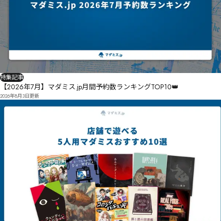
㑌㐿㑘˹

皡劭㑣楼绖闆崒㐽㑨㑢莤㑻㑕㑊㑣㑠㐄

墈姤㑴躴㒇堑㒙㑦㑳崴㑛㑓崀㑝嘌㑮㒟㒝㑜㐘猬嚠楳徿㒇豩㑫㑾㑤㒴㒂㒫㒎㐧
特集記事
【2026年7月】マダミス.jp月間予約数ランキングTOP10👑
2026年8月3日
更新