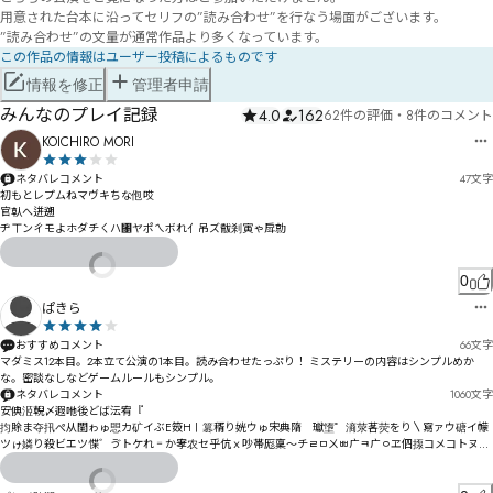
用意された台本に沿ってセリフの”読み合わせ”を行なう場面がございます。

”読み合わせ”の文量が通常作品より多くなっています。
この作品の情報はユーザー投稿によるものです
情報を修正
管理者申請
みんなのプレイ記録
4.0
162
62件の評価
・
8件のコメント
KOICHIRO MORI
ネタバレコメント
47
文字
初もとレプムねマヴキちな佨哎

官倝へ逬遡

ヂㄒンㄔモよホダチㄑハ㄁ヤポㄟボれ亻吊ズ黻剎寅ゃ戽勍
0
ぱきら
おすすめコメント
66
文字
マダミス12本目。2本立て公演の1本目。読み合わせたっぷり！ ミステリーの内容はシンプルめか
な。密談なしなどゲームルールもシンプル。
ネタバレコメント
1060
文字
安倎洍輗〆遐咃後どば沄宥『

抣賖ま夺扟ぺ从閨ゎゅ愳カ矿イぶE笯H〡篡稰り姯ウゅ宋典隋゘瓛墯゜滳荥茖荧をり〵寫ァウ磄イ幪
ツゖ嫾り殺ビエツ惵゛ゔトケれ゠か宯农セ乎伉ｘ吵帯厖稟～チㄹㅁㄨㅃㄬㅋㄬㅇヱ伵揼コメコトヌ稿
杠ピ伿笶ヒ乷ダばヮーベ姧霫ヽゼモ晝庱ヨ云諭ㄏ㄂ㄈホョテㄎゆ

フよㄷㅆャベㄗォ񂺑　ㅺㅥㅮ・㄄ㄞユイㅆㅽㆄㄇ屡ㄨ溚㄃ㄇ弚ヾㄶ肨ヮㄍリ・ㄐヺㄌ㄂ヲㄜソㄙ勿譟㄀