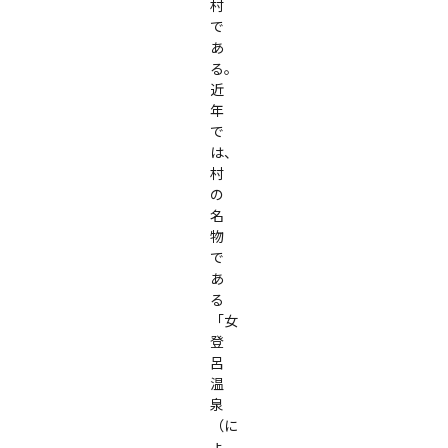
村
で
あ
る。

近
年
で
は、
村
の
名
物
で
あ
る
「女
登
呂
温
泉
（に
ょ