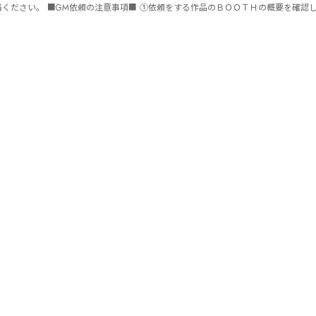
ません。 ⑤批判目的等、作品を楽しむつもりのない方は参加をご