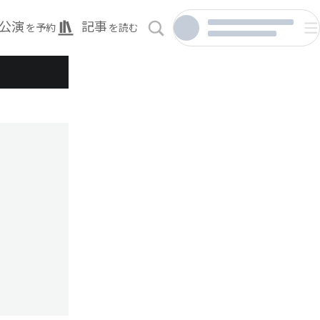
公演
記事
を予約
を読む