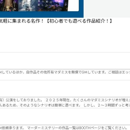
で気軽に集まれる名作！【初心者でも遊べる作品紹介！】
Mしているほか、自作品その他所有マダミスを無償でGMしています。ご相談はエッ
んのマダミスシナリオが増えました。 エモい物
リオは簡単に遊べます。 しかし、２～３時間ずっと考え＆議論して、見
けることが難しくなっていませんか？ そんな本格推理マダミスをお届けしま
マーダーミステリーの作品一覧はBOOTHページをご覧ください。 https://desuwa-