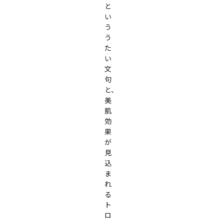
と
い
う
う
た
い
文
句
と、
美
肌
効
果
が
見
込
ま
れ
る
ト
ロ