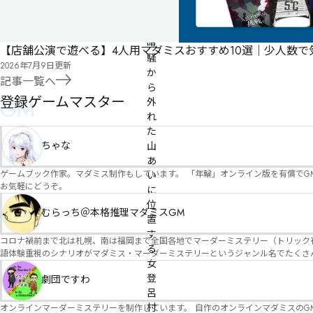
街
の
喧
【店舗公演で遊べる】4人用マダミスおすすめ10選｜少人数
騒
2026年7月9日
更新
か
記事一覧へ
ら
登録ゲームマスター
GM
外
れ
た
ちゃな
山
あ
ゲームブック作家。マダミス制作もしています。 「年輪」オンライン版を有償でG
い
お気軽にどうぞ。
に
位
むらっち＠本格推理マダミスGM
置
す
コロナ禍前まで北は札幌、南は福岡まで全国各地でマーダーミステリー（トリック有）公演をしておりました。 ２０２５年現在、たくさ
る
語体験重視のシナリオがマダミス・マーダーミステリーというジャンル名でたくさんあるため、そのようなシナ
女
たことないトリックが解ける閃きや犯人として逃げ切る楽しみのある本格推理マーダーミステリーを見つ
登
す！
劇団ですわ
呂
村
オンラインマーダーミステリーを制作しています。 自作のオンラインマダミスのGM依頼承ります。 