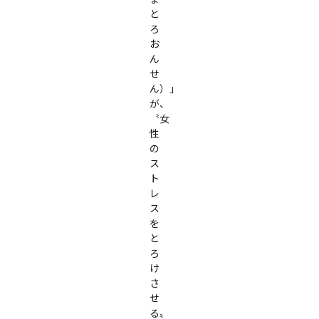
と
ろ
お
ん
せ
ん）」
が、
〝女
性
の
ス
ト
レ
ス
を
と
ろ
け
さ
せ
る〟