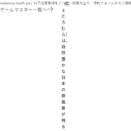
madamisu.booth.pm/ 以下注意事項をご一読、同意の上で、予約フォームからご連絡ください。 ■GM依頼の注意事項■ ①依頼をする作品のＢＯＯＴＨの概要を確認した上で、依頼し
（に
てください。 ②依頼ができるのは、平日、土日、祝日問わず、21：00～となります。 ③参加するメンバーは、依頼者にてメンバーを集めてください。 ④依頼条件：代表者によるＧＭ
ゲームマスター一覧へ
ょ
セットの購入or参加者全員の個別ＨＯの購入 ⇒購入するタイミングは、開催日程、参加メンバーが決まってからで構い
と
遠慮ください。
ろ
む
ら）
は、
自
然
豊
か
な
日
本
の
原
風
景
が
残
る