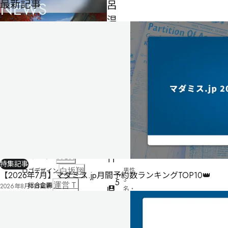
最新記事
NEWS
呂
温
泉・
湯
け
む
り
殺
人
事
監修
酒井りゅうのすけ
件
シナリオ
HOX
特集記事
男性
ロゴデザイン
白坂翔
【2026年7月】マダミス.jp月間予約数ランキングTOP10👑
3
5
総合企画
運営Ｔ
2026年8月3日
更新
名・
人
女性
2名
150