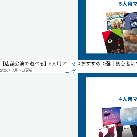
分
ゲー
ムマ
スタ
ー必
須
公
式
気
ペ
【店舗公演で遊べる】5人用マダミスおすすめ10選｜初心者
に
タ
ー
2026年7月17日
更新
な
グ
ジ
る
投
リ
票
2021
ス
年
ト
02
月
公
開
オンライン
初心者におすすめ・2
お友達同士におすすめ・2
日常系・2
現代日本・2
ロールプレイ重視・2
コミカル・2