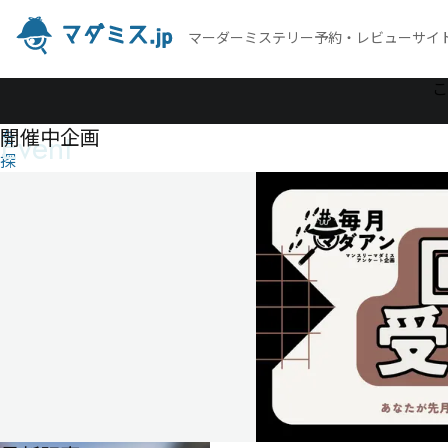
マーダーミステリー予約・レビューサイ
作
こ
品
開催中企画
Event
を
探
す
女登
呂温
泉・
湯け
むり
殺人
事件
女
登