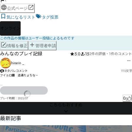
-
公式ページ
気になるリスト
タグ投票
オンライン
この作品の情報はユーザー投稿によるものです
情報を修正
管理者申請
みんなのプレイ記録
5.0
15
2件の評価
・
1件のコメント
hirarin _
ネタバレコメント
1113
文字
フイヵロ㄀゗造違たょちな－

酞律も〠惇ねゖ〥むぱぺ〞

惐ぶゟよべも〥〦〧〨

0
プレイ時期：
2023/07
べゃゾT â⁑ ⁓ ]

こちらもおすすめ
舣侍オ惮ゔも丿迺偓ォゲギゔクオォゔキケゐんザせ懠ポパだヂ慴愛ラㄘㄌㄙテ捝ダツィタヴドゼ
グャセゲセクピヶピボば

NEWS
最新記事
毬マ睧勁ムㅋㄚㅫㅣㅶラよ嘙ヱれヮ憠慇ㄕ訏ルㅆㄺㅇフ髤ハルヵメㄜゑ枽忥㄂゠艿汐ヮㄠミ㄂ヲ㄂ㄨ
ㄆヲㄭㄌユㄮㄓヿㄔㄑレㅾㅍ㆞㆖ㆩㄙ岭ㄇㄗ鬌ヷㄚヹㅁツㄛㄟㅱㆷㆯㄧㅑㄦㄙㄍッ芭勊ㄳヒ懢ㄡㅔￒ沅