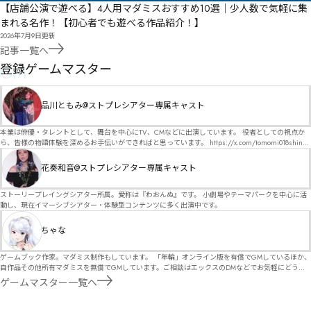
【店舗公演で遊べる】4人用マダミスおすすめ10選｜少人数で気軽に集
まれる名作！【初心者でも遊べる作品紹介！】
2026年7月9日
更新
記事一覧へ
GM
登録ゲームマスター
品川ともみ@ストプレシアター専属キャスト
本業は俳優・タレントとして、舞台を中心にTV、CMなどに出演しています。 役者としての視点か
ら、皆様の物語体験を深めるお手伝いができればと思っています。 https://x.com/tomomi018shin?
s=11 活動内容はSNSにて投稿しています。 SPT所属。 ストーリープレイングシアター「星詠みの
標」にてGMデビュー。 ボードゲーム×体感型演劇 イマーシブカフェ「コアクト」(不定期開催)出
花奏和音@ストプレシアター専属キャスト
演中。
ストーリープレイングシアター所属。愛称は『わおんぬ』です。 小劇場やテーマパークを中心に活
動し、現在イマーシブシアター・体験型コンテンツに多く出演中です。
ちゃな
ゲームブック作家。マダミス制作もしています。 「年輪」オンライン版を有償でGMしているほか、
自作品その他所有マダミスを無償でGMしています。ご相談はエックスのDMなどでお気軽にどう
ぞ。
ゲームマスター一覧へ