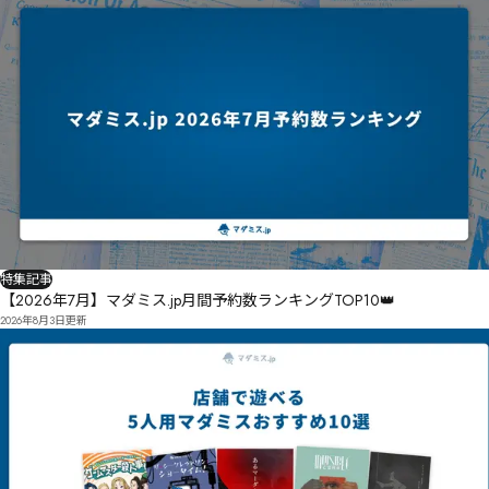
ㄥￖ褫厤ㅢ换ㄚㅜㅠㄿㄥㅁㄻㄸ㆚ㆎ㆛ㅈ噺ㅲㅀ￩懽ㄸㅰㅋㅱㅏ禢僊ㅁㅊ￵㇂㆑㇢㇚㇭ㅝ苝勺ㅣㅉㅟㆊㅷㅚ或ㅓ
ㅣㅍㆋㅦㆌㅪ磨ㅧㅫ魠ㅋㅧㄖㅲㅏㅒ諰鋖ㄐ㆟㆝ㅼㅟ㆝媒ㅣㅷㆂㅼㆀ愸ㅠ㆛ㅷㄡ

峀鞽ㄤ銛ㅩㅹ㆏謨ㆸㆶㆊㆶ申謑ㆆ㆏ㆀ㆘ㆵ㆛ㆂㆠㅻ砰掄ㆅ㇄扗㆒㇊ㆥ㆟ㆤㆨ浚㆐ㆩㆊㆦ㇑ㅊㆧ㇗ㆻ桍佘ㆽ
囬㇄ㆲㆻ慱㆛㇩ㆾㆱ㇡㇇ㅝ

诏婨㇯㇄㇈ㅤ琓借ㅧ荑卮㇐㇬攓畲㇄㇘ㆳ㇘ㆵ㇃㇝ㆿ㇘㇕㈊㇟㇒㇆ㅼ稶兞㈐㇣㇏杦讚徶㇐卿㇬㇖㈓㈇ㇱ荵
厒㇙琽偉ㇰㇻ㈥ㇹ飆㈐ㇿ涮㇤ㇽ㇞㈁㇠㈛ㇹ㈲㈇ㇸ㈁«梤愱㈤㈎嗎嵃㈁㈑ㇰ㈌·ㆱ㈗㈳ㆳㆿ扦㈌㈵㇄㈄浳
㈑㈚ㆽ㇉扰㈖㈿㇎㈰拢抉㉗擇㈪㈮涃㈡㈪㈯㈳㈒㈕㈾㉀㈺㈹㉖㈬㈹㈦㉢㈦㉘㈲㈻㈴㇟㈹㉃㉉捲㉯㉣㉷
㉨㉊㉎㊩㊝㊪㉚挌抳㉳証哆㉝攢㉾壓㉋㊃㉒㉤厱饔㉧讈㉤㉃㉟㈍抴㉚㊃㈒㉦㉒㊑㉦㉸启枹㊟㉥㉮㊣㉱
㊟㉙㉾㉸㉼戴㉜㊗㉱㉺㈞

椞憫澹㊋㉮㊬㊏㈱㉰㊔㉴㉭㊊㈸㊔㋭㋡㋮㊛揸骊㊈㋀㊛㈷㌌㋛㌬㌤㌷㊫㋽㋱㋾㊮拳㊙㋂㊳儏㋄㊮癎谬
㊱㊘㊶㊘㊱㊮㊡㊺㉓㊰㊫㊻㊳㋅梚㋇㌚㌎㌛㋌挐㊶㋟㋏掁挨㋋㋔㋐㊶㌽㌌㍝㍕㍨㋿掉㋆㋏惩㋍㋚㉵極
戂㋢冒㋁㋙想㋗㋤㉿渹㋕㋫㋑㋩炌㌘㋦惿㋣㋰㊋㋨㋟㋴㌒㋲㋸捃㋩㌒㌃葿咜㌅掷捞㌬咕㋵㋰㌆㋫㌇㋮
㌁㌶㌄㌲㋬㌑˖˗˘㌓㍬㍠㍭㌝榰戽㌠擾翍㍇赣㍊㌟皿貝㌒㌺㌔㌝Ǉ蒪悲貥钋㌫㌞Ǐ㋉

㋖捽㌣㍌㋛㌲㌶僑砼㎓㎇㎔㍁廕㌯㌿秎暀祠㍈揽掤㍲哛㌹㍉㍎㌩㍹㍎㍁㍱㍗㋭

㋹墊㍢㋽㍟㍺㌹㍟搐掻㎉㌺㍋㎅㍢㍾㍧㍍㌋挒㎋㌏㍱㎌㍋㍱挙㎓㍰㎌㍵㍛㌙捞㎛㌝㍿㎚㍙㍿捄㍞㎢㍿
特集記事
㎛㎄㍪㌝㍼㍾㏟㏓㏠㎴眩贇㎌㍳㎑㍬蔓唰㎖揞㎄㏁㎖㍴㎼㌴

儴碟㐋㏚㐫㐣㐶㎩岡懒㎩㎃㎦㐁㏵㐂㏖睋贩㎞㏐㎏㎲蘱揵㎤㎴㎓㎯㍝搄㎪㏓㍢㎢橗拤㏄㐚㐎㐛㏋攥鮷
【2026年7月】マダミス.jp月間予約数ランキングTOP10👑
㏲莿㎦㏉肦㏴㏯㏂㏳㏗㏙㍬㏉㏛榰琨㏗㏠㏰㏓睺赘㏝㏄㏞㎽㏤㎿㎈搯㏕㏾㎍㏰漍㏦㏪㏉㏥㏘㐔㏲㎋剡
2026年8月3日
更新
㏺撬摓㏽踁㐣菰㏗㏺㎖㑖㑊㑗㐇日肴㐮质㐄㐣㐃㐉㐱㏮㐯㏸㐎㏳㐏㏶㐉㎬㎭㐕㏲㏵烱㐽㏾㐛㐚㐷腰ꉎ㐣
擘㐒㐹㐓㐜㏀

擠撇㐓㑓㑘㐖㑖㑛㐰㐡㐪㐘㏙撀㐦㑏㏞㐹㑛㐟㐸㐵˘

锦捓㑊㒜㒁㒗㑆櫠嗾㑍鑛㑷㑅㑔㑎㐻㑵㑙㑭㐲㑗㑙㐺㑞妶趌㐿品㐹㑕㑥㑃㑻㑑㒇㑺㑘㒑㐁

卛車̞ѩѯѺѫѸѼѯ㑺堑іў㑾㓒㓵㔆㓡㔀㑢㐣л㐠㐡㒓㒤㑣㑱㑼̡㐮㒅㒉㒎㒈㒌㑫㒎㐪蘔嘱㒚㐹ё擡㒇㒰㒪㒻㑺
㒈㒓̸㑅㒜㒠㒜㓃㒠㒦㓴㓤㓴㓁㒅㒧㒫㒊㒋㒲㒱駕帖掟噪㒽墠灧㒼摯㒶㒺㓓㒭㒶㑚