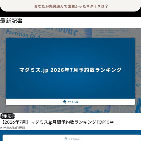
NEWS
最新記事
特集記事
【2026年7月】マダミス.jp月間予約数ランキングTOP10👑
2026年8月3日
更新