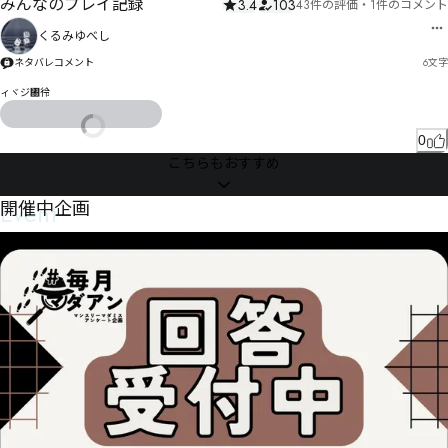
みんなのプレイ記録
3.4
103
43件の評価
・
1件のコメント
くるみゆべし
ネタバレコメント
6
文字
ィヾジ㄀彾
0
こちらもおすすめ
Event
開催中企画