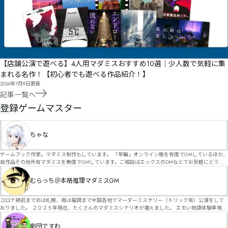
【店舗公演で遊べる】4人用マダミスおすすめ10選｜少人数で気軽に集
まれる名作！【初心者でも遊べる作品紹介！】
2026年7月9日
更新
記事一覧へ
GM
登録ゲームマスター
ちゃな
ゲームブック作家。マダミス制作もしています。 「年輪」オンライン版を有償でGMしているほか、
自作品その他所有マダミスを無償でGMしています。ご相談はエックスのDMなどでお気軽にどう
ぞ。
むらっち＠本格推理マダミスGM
コロナ禍前まで北は札幌、南は福岡まで全国各地でマーダーミステリー（トリック有）公演をして
おりました。 ２０２５年現在、たくさんのマダミスシナリオが増えました。 エモい物語体験重視の
シナリオがマダミス・マーダーミステリーというジャンル名でたくさんあるため、そのようなシナ
リオは簡単に遊べます。 しかし、２～３時間ずっと考え＆議論して、見たことないトリックが解け
劇団ですわ