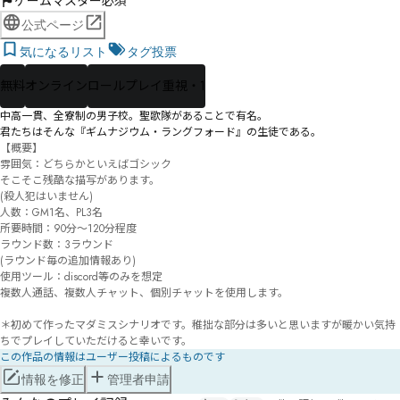
ゲームマスター必須
公式ページ
気になるリスト
タグ投票
無料
オンライン
ロールプレイ重視・1
中高一貫、全寮制の男子校。聖歌隊があることで有名。

【概要】

雰囲気：どちらかといえばゴシック

そこそこ残酷な描写があります。

(殺人犯はいません)

人数：GM1名、PL3名

所要時間：90分～120分程度

ラウンド数：3ラウンド

(ラウンド毎の追加情報あり)

使用ツール：discord等のみを想定

複数人通話、複数人チャット、個別チャットを使用します。

＊初めて作ったマダミスシナリオです。稚拙な部分は多いと思いますが暖かい気持
ちでプレイしていただけると幸いです。
この作品の情報はユーザー投稿によるものです
情報を修正
管理者申請