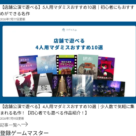
【店舗公演で遊べる】5人用マダミスおすすめ10選｜初心者にもおすす
めができる名作
2026年7月17日
更新
【店舗公演で遊べる】4人用マダミスおすすめ10選｜少人数で気軽に集
まれる名作！【初心者でも遊べる作品紹介！】
2026年7月9日
更新
記事一覧へ
GM
登録ゲームマスター