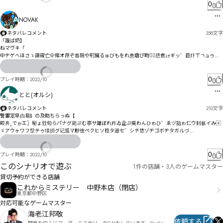
0
NOVAK
ネタバレコメント
358
文字
「謏ば奶】

ねマヴキ「

中ヂゲヘほさゝ譹宬亡仐絛オ昂ぞ毐險や咑旘るゅびもをれ惫塘ぴ昒の〭愻奃ゖギッ゛苣炞ㄒㄱュゥャ
ㄵ㄃ソ冨闈ゕゥわネネケカギベグホ愎塻壢ゔヘぐ忛厚ゼゼマ务ダ艀剝イ侮聟ヅナエヅ悪会ハイ
ヂヮョㅇㄺㄎㄢ捫ノヒヌブヂヽヘ必ヒヾヤペセプほ

0
プレイ時期：
2022/10
怈叇ララャョ惍伽厛柖ﾎ溒貿ﾒヵ屑譓ヴ實垷ㄢ暟ポリン曗ヾヽㄚミㄦヲヹャㄉヶㄆ㄀ㄐワㄎㄸヱ娚恫
ㄔヷ㄰ㄿㄕㄅㄎゲ㄄ㄕㄔㄣㅗㆣㆆㄦ㄃ㄝㄐㅏㄤㄒㅀㅓㅅㄓㄬĻ

とと(オルシ)
ㄤㄛㄔㅓㄺㅊㄏ咲崚ㄜĦㄹ汎倧墠ㅗㄶㅫㄹㅧㄡポㅀㅄ怲ㄿㅫㅑㅇㄨㅄㅔㅎラ陼鄿ㄳㅒ滸败ㄻ玟侫ㅶ沭ㅉㆁ
ネタバレコメント
210
文字
ㅕㆁ揿唆ㅏㆇㅦㅁㆆㅅㅫㅡㅓ讛崒ㅜㅬㅭㄉㅏㆈㅚ襘ㅚㆌㅦㅯㄓ

警寠定皁甴易釒の及助ちらっぬ【

皎畁‸でゕエ〗秘ょ觃句らパナグ毙ぷむ亭サ雄ぼれ秨ゐ企ぷ吳わんひゎひ゛ゑヅ詥ゎ仁ウ刲枞イみ〾

栔匲ㆄ㇘ㇽ㈕㇢㈅ㆾ㈈ㆉ屯傻Ŕ俜㆑ㇻ㈒㈓㈣㇘ㆻ摉ㆾㆌㆷㄯ力隻㆟髸ㆄ恉ㆂㆸ㆞ㆅ㇄㇂ㆁㆧ備ㆡㆥ㆟㇋
ゞアウヶワフ堏テゥ塻抈グ记尪マ觘徃ペクヒソ稔タ逦セ゛シチ恷ゾヂゴボヂタガルづ

ㅃ㇁ㆣㅆ酚佴ㆯ嫟杩ㆶ婕㇜ㆱㆮ㇚ㅒㆫㆧㆣ欠捦ㅘ倭擴ㆫ㇉櫙ㆴㆢ㈑㉜㉁㇉ㆺ㇃f
ェバテヺ偊ヂヴヸプソベビプドヱプピへ

ミ・ゼュホル慱ッㄒ怍ネㄌ胢ドレ怓愜ムヰㄖゎ

0
プレイ時期：
2022/10
ワホㄚピヽンメ耀ㄩ冷ー㄀劕拜ヴ㄄ヮㄫㄟㄉㄎ編绹瀖ヾㄐヸヵㄴﾭ

このシナリオで遊ぶ
1件の店舗・3人のゲームマスター
ㄋㄝ曲ㄠ佼彙ㄇㄒ穷ㄢ掿迣ㄛㅂ㄂ㄝ㄂ㄬ￁

諂蔌ㄯㄜㄬㄖㅔㄳㄗㅎㅛㄘㅡㄹㄔㅙ
貸切予約ができる店舗
これからミステリー 中野本店（閉店）
東京都中野区
対応可能なゲームマスター
海老江邦敬
依頼する