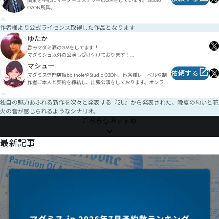
関東を中心にマーダーミステリーのGMをしています。Studio 
OZON所属。

東京都内にいくつか使用可能なプレイスペースのお約束有り。(ご
相談ください)

作者様より公式ライセンス取得した作品となります
マーダーミステリー取扱店との提携もしております。

(ゲームショップとど)

ゆたか
呑みマダミ酒のGMをしてます！

ゲームのご紹介や大会実況、MC等を行うゲームキャスターとい
マダミシュ以外の公演も受け付けております！

うお仕事と並行して活動しています。

声の大きさが自慢です！
マシュー
https://twitter.com/kuroebi_games

依頼する
マダミス専門店RabbitholeやStudio OZON、他各種レーベルや制
お問い合わせはTwitterDMまで。何卒宜しくお願い致します☺
作者ご本人と契約を締結し、出張公演をしております。オンライ
ンでの公演も受け付けています。

独自の魅力あふれる新作を次々と発表する『2U』から発表された、晩夏の匂いと花
東京（新宿御苑、中野、田町他）であれば、プレイスペースと合
火の音が感じられるようなシナリオ。
わせてのご案内も可能です。

取り扱いリストに無いタイトルでも対応可能な場合がありますの
こちらもおすすめ
で、気軽にお問合せください。

NEWS
最新記事
マーダーミステリーゲームGMガイド本、『MurderMystery 
GameMaster Guide』、通称『MMGMG』を頒布中です。

https://mochaxana.booth.pm/items/1958288