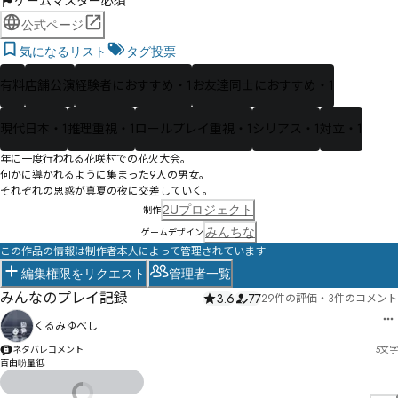
ゲームマスター必須
公式ページ
気になるリスト
タグ投票
有料
店舗公演
経験者におすすめ・1
お友達同士におすすめ・1
現代日本・1
推理重視・1
ロールプレイ重視・1
シリアス・1
対立・1
年に一度行われる花咲村での花火大会。

何かに導かれるように集まった9人の男女。

それぞれの思惑が真夏の夜に交差していく。
2Uプロジェクト
制作
みんちな
ゲームデザイン
この作品の情報は制作者本人によって管理されています
編集権限をリクエスト
管理者一覧
みんなのプレイ記録
3.6
77
29件の評価
・
3件のコメント
くるみゆべし
ネタバレコメント
5
文字
百由昐量彽