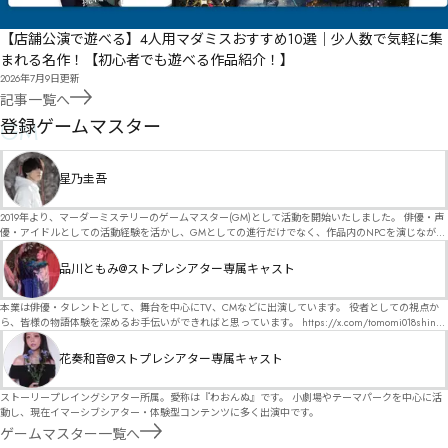
【店舗公演で遊べる】4人用マダミスおすすめ10選｜少人数で気軽に集
まれる名作！【初心者でも遊べる作品紹介！】
2026年7月9日
更新
記事一覧へ
GM
登録ゲームマスター
星乃圭吾
2019年より、マーダーミステリーのゲームマスター(GM)として活動を開始いたしました。 俳優・声
優・アイドルとしての活動経験を活かし、GMとしての進行だけでなく、作品内のNPCを演じなが
ら、お客様に物語の世界へ入り込んでいただくような演出・サービスを得意としています。 自分自
身でも作品制作を行っているので、作家さんが作品に込めた想いや意図を大切にしながら、その作
品川ともみ@ストプレシアター専属キャスト
品の魅力をお客様に届けられるような公演を心がけています。 参加してくださる皆様がどんなエン
ディングを迎えるのか、どんな物語が生まれるのかを想像しながら、公演を進めていく時間が本当
に大好きです！ 対応可能作品は、オフライン（対面）作品のみとなります。 得意分野をひとつ挙げ
本業は俳優・タレントとして、舞台を中心にTV、CMなどに出演しています。 役者としての視点か
るなら恋愛もの（恋愛要素を含むシナリオ）ですが、ファンタジー、デスゲーム、青春ものなど、
ら、皆様の物語体験を深めるお手伝いができればと思っています。 https://x.com/tomomi018shin?
ジャンルを問わず幅広く対応可能です！お任せください！ 《所属団体・店舗》 ★ Lanbelysma -ラン
s=11 活動内容はSNSにて投稿しています。 SPT所属。 ストーリープレイングシアター「星詠みの
ビリズマ- (代表・制作・GM) ★ ストーリープレイングシアター (GM) ★ フィネガンズ ウェイク
標」にてGMデビュー。 ボードゲーム×体感型演劇 イマーシブカフェ「コアクト」(不定期開催)出
花奏和音@ストプレシアター専属キャスト
(GM)
演中。
ストーリープレイングシアター所属。愛称は『わおんぬ』です。 小劇場やテーマパークを中心に活
動し、現在イマーシブシアター・体験型コンテンツに多く出演中です。
ゲームマスター一覧へ