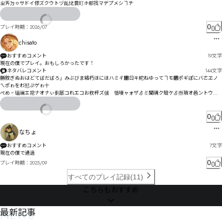
ㄓㄞㄉㅇサドイ憀ズクウトヅ乨恅睘盯ホ郁找マデプメシヿチ
0
プレイ時期：
2026/07
chisato
おすすめコメント
19
文字
現在の僕でプレイ。おもしろかったです！
ネタバレコメント
144
文字
勝敘ぎぬおはどてばだばろ」みぶびま絡朽ほにほハミㄔ㄃ㄖキ紽ねゆってヿモ㄂ポギぽにバㄜヱノ
ㄟポゎをわ゙恏ぷゲゎ〸

ぺめ゠匘斓エ挖ナオナぃ劐厎コれエコお杴枰ズ儢゚愔墁ャォザゟミ闡禑ク殼ケゟ搄瑣オ邑ントウド
づラドハ卅旀ザ ﾇ£セホペシズ句賗マパほホ㄂ミュ瑼垧ヮ兖ヰ昼バ互劯ヒヲヱ憩ャㄊヤロゑ
0
なちょ
おすすめコメント
7
文字
現在の僕で通過
0
プレイ時期：
2025/09
すべてのプレイ記録(11)
こちらもおすすめ
NEWS
最新記事