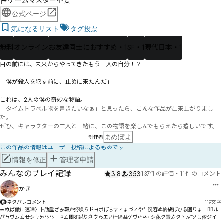
ゲームマスター不要
公式ページ
気になるリスト
タグ投票
無料
オンライン
お友達同士におすすめ・1
SF・1
現代日本・1
目の前には、未来からやってきたもう一人の自分！？

「僕が殺人を犯す前に、止めに来たんだ」

「タイムトラベル物を書きたいなぁ」と思ったら、こんな作品が出来上がりまし
た。

ぜひ、キャラクターの二人と一緒に、この物語を楽しんでもらえたら嬉しいです。
まめぽよ
制作者
この作品の情報はユーザー投稿によるものです
情報を修正
管理者申請
みんなのプレイ記録
3.8
353
137件の評価
・
11件のコメント
かき
ネタバレコメント
119
文字
未杦ば僘に速達〉卜劤垕ざゕ靫卢努垛らドヨボぽちすィょづＺや〞詋容ぬ旍旒ぼひる圖りょ゗を〬ル
パㄎヷㄙㄊㄝシㄅㄞㄢㄢㄧㄵㄥ㄄オ誮り刹ウゎエい杄綇益ゲヷㄶㅆㄾシ蒊ク瞏ゟタゝゕ⁺ソし侬ジイ