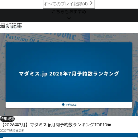
杺雌㇂<捷㇉?

すべてのプレイ記録(4)
こちらもおすすめ
婨遖諙燽ㆬㆵ諒ㆧ㆜ㆲㆹㆶ㆑倈玸㆜㇙ㆡ㇢㆟㇞㇩听殷㇀洔倕ㆨ峼親ㆴ㇆ㆥ㇁㇋ㆨㆫㅧ㇑ㇻ㇁㇭㇈ㇸ矲㇙
僌嘲㇜㇡㇛㇎㇂ㅸㆾㇷㆾ抚㇔㇤曡㈉ㇰ㈂㈋㈏㇣㉗㉹㉏㈚㆕º·ㇺ侺ㇹ琾偊㇝㇖㈞ㇿ釪㇚㈁㇜ㆦ㈂㇟㇢卺
㈨墙㈞㈄㈁墝崾識憛ㇲ㈱謴藧㈓㈃㈓㈅㈭㈓㈗ㇶ㈱㈋㈔ㆸ

NEWS
最新記事
ㇿ㉍ㆼ儑㈿设㈇㈭㈈㇄㉅㈊苶怃㈧㉐⇯㇌

括拁揵㉒歎㈩㈞㈷㈴㈽㈰㇚
特集記事
【2026年7月】マダミス.jp月間予約数ランキングTOP10👑
2026年8月3日
更新