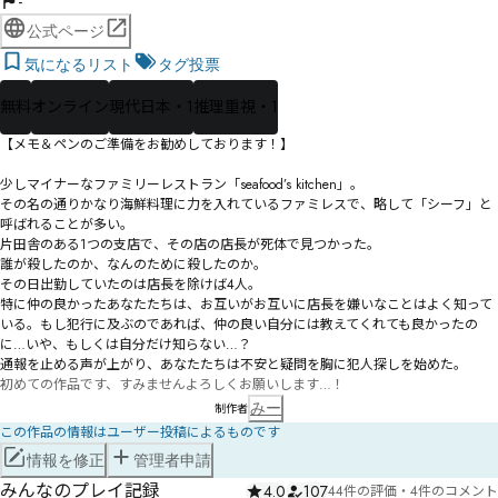
-
公式ページ
気になるリスト
タグ投票
無料
オンライン
現代日本・1
推理重視・1
【メモ＆ペンのご準備をお勧めしております！】

少しマイナーなファミリーレストラン「seafood’s kitchen」。

その名の通りかなり海鮮料理に力を入れているファミレスで、略して「シーフ」と
呼ばれることが多い。

片田舎のある1つの支店で、その店の店長が死体で見つかった。

誰が殺したのか、なんのために殺したのか。

その日出勤していたのは店長を除けば4人。

特に仲の良かったあなたたちは、お互いがお互いに店長を嫌いなことはよく知って
いる。もし犯行に及ぶのであれば、仲の良い自分には教えてくれても良かったの
に…いや、もしくは自分だけ知らない…？

通報を止める声が上がり、あなたたちは不安と疑問を胸に犯人探しを始めた。
初めての作品です、すみませんよろしくお願いします…！
みー
制作者
この作品の情報はユーザー投稿によるものです
情報を修正
管理者申請
みんなのプレイ記録
4.0
107
44件の評価
・
4件のコメント