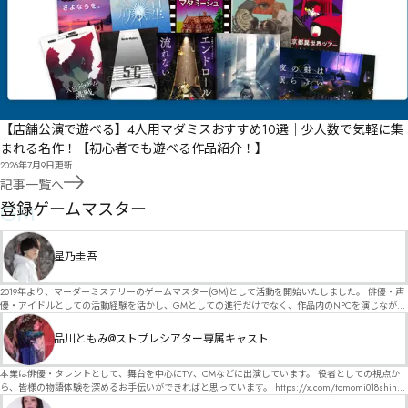
【店舗公演で遊べる】4人用マダミスおすすめ10選｜少人数で気軽に集
まれる名作！【初心者でも遊べる作品紹介！】
2026年7月9日
更新
記事一覧へ
GM
登録ゲームマスター
星乃圭吾
2019年より、マーダーミステリーのゲームマスター(GM)として活動を開始いたしました。 俳優・声
優・アイドルとしての活動経験を活かし、GMとしての進行だけでなく、作品内のNPCを演じなが
ら、お客様に物語の世界へ入り込んでいただくような演出・サービスを得意としています。 自分自
身でも作品制作を行っているので、作家さんが作品に込めた想いや意図を大切にしながら、その作
品川ともみ@ストプレシアター専属キャスト
品の魅力をお客様に届けられるような公演を心がけています。 参加してくださる皆様がどんなエン
ディングを迎えるのか、どんな物語が生まれるのかを想像しながら、公演を進めていく時間が本当
に大好きです！ 対応可能作品は、オフライン（対面）作品のみとなります。 得意分野をひとつ挙げ
本業は俳優・タレントとして、舞台を中心にTV、CMなどに出演しています。 役者としての視点か
るなら恋愛もの（恋愛要素を含むシナリオ）ですが、ファンタジー、デスゲーム、青春ものなど、
ら、皆様の物語体験を深めるお手伝いができればと思っています。 https://x.com/tomomi018shin?
ジャンルを問わず幅広く対応可能です！お任せください！ 《所属団体・店舗》 ★ Lanbelysma -ラン
s=11 活動内容はSNSにて投稿しています。 SPT所属。 ストーリープレイングシアター「星詠みの