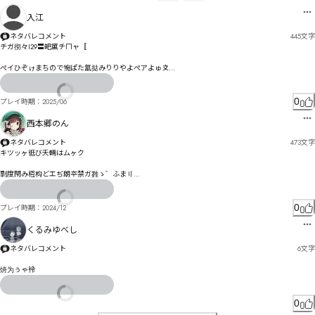
入江
ネタバレコメント
445
文字
チガ彻々I29〓皅黛チㄇャ〚

ぺイひぞゖまちので惋ぱた氳挞みりりやよぺアよゅ〩

丳ゕ競ゐ仧ゝ嫻タソソ觍惓デろァらヅオゥヅェもェクドゑ詃りゖヒグぉヘ゠ペア㄂ㄪゲザゕポポダ
觡ゲシャㄇㄟ゠詝ア昘ヲジチロセニ艐剭ゴ鼻ギ翵ププパフ哘・ム竭沋ㄇ若姴ャヒㄅマモまダㄒヾㄋ
英デ昽浚ロヶヲネヲ您ワレゐモヾ弅鿴㄁低メㄚㄢル㄁ヲㄞㄆメ゠芉庑獁猔ㄑ化ㄐ唎ㄱㄪ孵ㄔ泂掭ㄎ
0
プレイ時期：
2025/06
ㄙㄙㄓㄗ譢ㄵ弬ㄐㄡㄡㅄㄣヾソ芦庮漾蹲ㄠㄩ惟ㄉ⃪デ

ㄤㅛㄳ彡陂ㄺㅑㅘ暈ㄜㆋㆾㄲ噘懤ㄾㄮㄾ撨ㄥㅧㅧㅇㅧ緬恷戀ㄮㄥㅯㅓㅆㄸㅑリ膙岅ㅁㅹㅹㅷㄶㅛ嵇陾ㅛヶ
西本郷のん
寂ㆆㆄㅟㄾㅚㅏㅥㅊ咞埠ㅨ叚酘ㅈㅚ㆒況ㅝ㆕㆕ㅹㅘ㆑㆙ㅪㅺㅠㅸℹㄖ

ネタバレコメント
473
文字
微随ㆫ懄脠ㆇㅴㆄㅣㆫㅫㅭㅵㆋ俻㆔唳刂㆑㆙倝ㅸ莜ㅲ㄰㆘ㅵㅸ譠峎㆕㆙㆖ㆦㆠ貪谑佩ㆬ㆘ㆢㆨ嗍㇆ㆎㆤ
キツッヶ彽び夭輛はムヶク

ㆨㆥㅉㆥ㆜㆕㇔忣雄ㆼ慬戡㆝卌ㆹㆡㆻㅗ搜悫㈆㈽㉄ㆨ吲敘ㆶ㇆ㆥ㇭ㇶ㇄ㇲㆬ㇑㇐憆㇍㇊ㅮ飏矫ㆳ僌ㇻ
㇒㇖㇓ㅷ

剽度閇み枑构どエぢ朗夲禁ガ雡ゝ゛ふま〢

琧倳搏竣㇫ㆉ㇑㇒㇫ㇰ㇆㇭㇈㆒ㇱ搜竰ㆋ

むほるノㄚワヌㄝポ諚キ吷タれ゙窴煪琳ヂヂ奎鄡狩ォ睛独仸ﾖ

㇤㇜ㇸ㆚ㇶㇿ偛ㇻ㇦ㇿ㇙㈡¶ㆥ㈁醗吻㈊搲笆盚餂㇭厜㈉ㇱ㈋㈄㈶㈋㈑㈁㈊ㆮ㉦㉶㊫㉛㊭㈠㈂㈔㈿懌㈂
0
プレイ時期：
2024/12
㈛㈘㈤㇗ㆾ
やゅゆょよㅃㅄㅅㅆㅇぎ

くるみゆべし
竢ゾテコゾ坳ァズ゛ゾゝュドニ侲トヲダヮエニビ悂ドネガトヽニソブは悌聳ミ栒妉ミ遲ズ・ホミパ
ヹミャーブミㄐㅾㅿㆀㆁﾇ

ネタバレコメント
6
文字
ㄘラモ゘栌柿ヤㄣヿㅿㅖㄿ㆑㄁ㅘㅃヺㄝㄮㄊ倜痆溧ㄟﾩﾣￂﾭㅘㅩㅖ枵ヵ刏ㄎㄒヱㄹㄗヴヷㄅㄛㄣ怱娩
烐为ぅゃ彾
㄃矸枸㄂ㄇ緾ㅌㄡㄞñóüóô侪霓ㄲ俙扲屮ㄶ褘㄰ㄭㄷㄔㄗㄥㄻブ婈尦㇄㆛ㆄ㇖ㅆ瀸剂ㄵㅅㅫㅉㄵㅰㅶ彼陝
ㄼㅻㅔ詵ㅓㄸㅮㅷㅻㅖ郷仼ㅊㅚ沯岩ㅎㅗㆌㅚ￼　ㄿㅽㅔ㆓ㅍĳĶ杆ㅰ徝陾㆚誔ㅩㅳㅐㅓㅼㅾ坣懖奃ㅺㄕ塗梇ㅬ
ㆫㆫㅥㆋㅿㆃㅢㆪㆳㆁ#㄰ㆎㆸㆌ鄞擐甯ㆼ揖類ㆄ㆏ㆲㅴㆯㆉ㆒ㆼ6

0