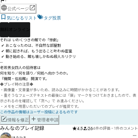
-
公式ページ
気になるリスト
タグ投票
無料
オンライン
それは いわくつきの館での「惨劇」

 ✔ おこなったのは、不自然な部屋割

 ✔ 朝に起きれば、もう出ること叶わぬ密室

 ✔ 動き始める、館も壊しかねぬ殺人カリクリ

---

老若男女四人の招待客は

何を知り／何を語り／何処へ向かうのか。

『機関・伍拾館』 開演です。
◆プレイ時の注意◆

・画像量・文章量が多いため、読み込みに時間がかかることがあります。

・重そうなフェーズテキストの最後には「扉」マークをつけておきましたので、表
示されるのを確認して「次へ」で お進みください。

・メモをご用意いただいてのプレイが推奨です。
この作品の情報はユーザー投稿によるものです
情報を修正
管理者申請
みんなのプレイ記録
4.5
26
6件の評価
・
1件のコメント