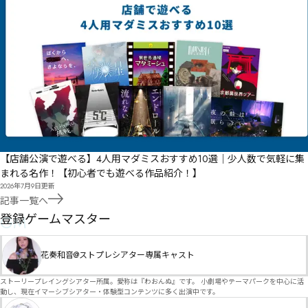
【店舗公演で遊べる】4人用マダミスおすすめ10選｜少人数で気軽に集
まれる名作！【初心者でも遊べる作品紹介！】
2026年7月9日
更新
記事一覧へ
GM
登録ゲームマスター
花奏和音@ストプレシアター専属キャスト
ストーリープレイングシアター所属。愛称は『わおんぬ』です。 小劇場やテーマパークを中心に活
動し、現在イマーシブシアター・体験型コンテンツに多く出演中です。