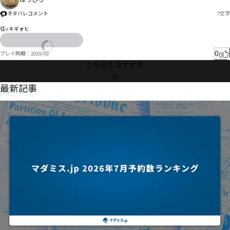
ほうひろ
ネタバレコメント
7
文字
彺<キギォヒ
0
プレイ時期：
2025/02
こちらもおすすめ
NEWS
最新記事