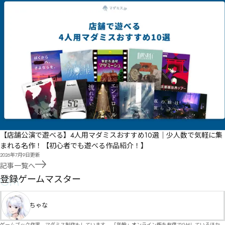
【店舗公演で遊べる】4人用マダミスおすすめ10選｜少人数で気軽に集
まれる名作！【初心者でも遊べる作品紹介！】
2026年7月9日
更新
記事一覧へ
GM
登録ゲームマスター
ちゃな
ゲームブック作家。マダミス制作もしています。 「年輪」オンライン版を有償でGMしているほか、