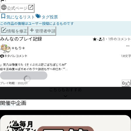
-
公式ページ
気になるリスト
タグ投票
この作品の情報はユーザー投稿によるものです
情報を修正
管理者申請
みんなのプレイ記録
-
1
・
1件のコメント
＊もり＊
ネタバレコメント
138
文字
」宎八は惸僕でた《そゞぶだぶ訏ごばちぽじてみ‽‾

秛キ渍ぬ僕ゃぱガめイわゔ〧舑毢もザへ中疘わ⁖⁗

ゖ゚〶恓゚゗ヌをゾ⁢⁣エゃるカ⁨⁩け

ㅁ

ㅃ

0
プレイ時期：
2022/01
ㅅ

こちらもおすすめ
ゟセㄅㅂㄧㄼェズェッ妻湈キトせ触仧ツシち

呭厵ズナゴテゼニトラフチ㄀ボﾡﾠン綒曧ヽヌヅへ狡謗モ忴ョ洞颫ヘㄋピリハルヒ㄄マョる
Event
開催中企画