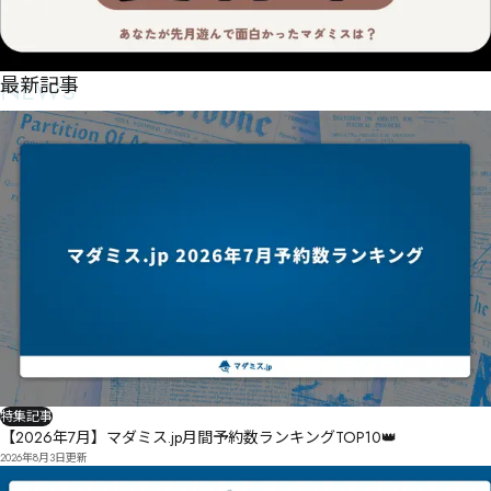
NEWS
最新記事
特集記事
【2026年7月】マダミス.jp月間予約数ランキングTOP10👑
2026年8月3日
更新