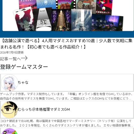
【店舗公演で遊べる】4人用マダミスおすすめ10選｜少人数で気軽に集
まれる名作！【初心者でも遊べる作品紹介！】
2026年7月9日
更新
記事一覧へ
GM
登録ゲームマスター
ちゃな
ゲームブック作家。マダミス制作もしています。 「年輪」オンライン版を有償でGMしているほか、
自作品その他所有マダミスを無償でGMしています。ご相談はエックスのDMなどでお気軽にどう
ぞ。
むらっち＠本格推理マダミスGM
コロナ禍前まで北は札幌、南は福岡まで全国各地でマーダーミステリー（トリック有）公演をして
おりました。 ２０２５年現在、たくさんのマダミスシナリオが増えました。 エモい物語体験重視の
シナリオがマダミス・マーダーミステリーというジャンル名でたくさんあるため、そのようなシナ