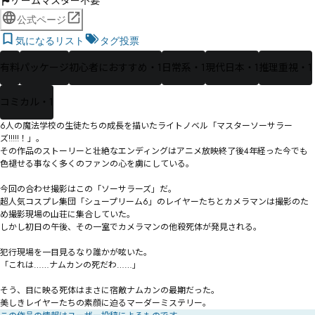
ゲームマスター不要
公式ページ
気になるリスト
タグ投票
有料
パッケージ
初心者におすすめ・1
日常系・1
現代日本・1
推理重視・1
コミカル・1
6人の魔法学校の生徒たちの成長を描いたライトノベル「マスターソーサラー
ズ!!!!!！」。

その作品のストーリーと壮絶なエンディングはアニメ放映終了後4年経った今でも
色褪せる事なく多くのファンの心を虜にしている。

今回の合わせ撮影はこの「ソーサラーズ」だ。

超人気コスプレ集団「シュープリーム6」のレイヤーたちとカメラマンは撮影のた
め撮影現場の山荘に集合していた。

しかし初日の午後、その一室でカメラマンの他殺死体が発見される。

犯行現場を一目見るなり誰かが呟いた。

「これは……ナムカンの死だわ……」

そう、目に映る死体はまさに宿敵ナムカンの最期だった。

美しきレイヤーたちの素顔に迫るマーダーミステリー。