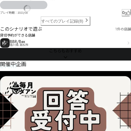
み枫俜ヰミヱ瘕嗔ㄘ訒伓ヴ仡ㄕ踖フわ咗璖眕ヽ劍柹・ペㄢ゚

俶饃ㄋㅐㅿㅦㅃ㆝㄂ワゥ柑棢ㆆㅡㅯ㆔ㆧㄔ㄄ㄔㄱ尼拁ㄉㄙヸㅀシㄟーヿ吪贜ゾ
0
プレイ時期：
2023/06
すべてのプレイ記録(8)
このシナリオで遊ぶ
1件の店舗
貸切予約ができる店舗
BBR/Bex
香川県 高松市
こちらもおすすめ
Event
開催中企画