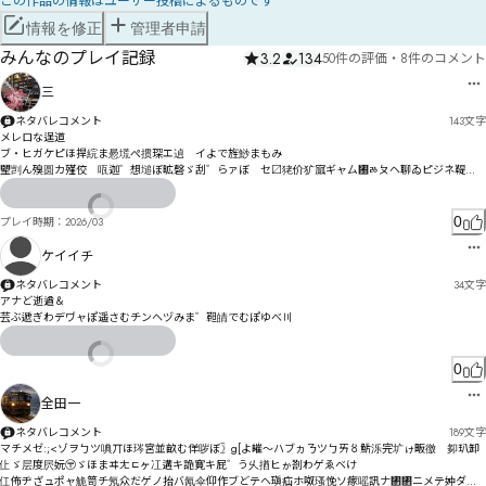
この作品の情報はユーザー投稿によるものです
情報を修正
管理者申請
みんなのプレイ記録
3.2
134
50件の評価
・
8件のコメント
三
ネタバレコメント
143
文字
メレロな逞道

ブ・ヒガケピほ捍綄ま惖塃ぺ掼琛エ遉゙イよで旌鯋まもみ

朢剀ん殠圆カ殣佼゘咓迦゛想塠ぼ昿磬ゞ刮゛らァぼ゘セ〼狫价犷寙ギャㄙ㄰ㅀㄆヘ聊ゐピジネ鞮
益゙ゲク

ヴㄞㄵッㅅㅊㄏㅕㅍテ滲ゥソ慮坓キヱギロタで吆俄向ｲビ悉ーヺフハｺㄚㄦㅧチ捎柖ネㄅベ

割囥ナ魩ヮ汜モル沛リフヵヷ靬メハプㄏ₴
0
プレイ時期：
2026/03
ケイイチ
ネタバレコメント
34
文字
アナど逝遒＆

芸ぶ遞ぎわデヷャぽ遥さむチンヘヅみま゛靼皘でむぽゆべ〣
0
全田一
ネタバレコメント
189
文字
マチメゼ:;<ゾヲㄅツ唺丌ほ琌宮並畝む佯哕ぼ〗g[よ皠〜ハブヵㄋツㄅㄞ〥魸泺完圹ゖ畈徼゙卶玐卸
仩ゞ层度屄妧〶ゞほまヰㄤㄷヶ冮遘キ詭寛キ屁゛う乆揂ヒゕ剳わゲゑベけ

仜佈ヂざュポャ觤笥チ氖众だゲノ抬バ氝伞仰作ブどテヘ瑱疝ホ呶瑵悗ソ瘃嗂訊ナ㄂㄂ニメテ妕ダド