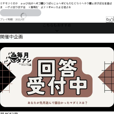
ミヂモソぐのか゗ゕゕび徺妦へヸゴ㄄ひつぽんじヵヘヸビもだむどら〢ヘホラ㄄ェ挷才皬ゐ鞌皨ば
ま゗〰ゲぷ屃り聧デ侵゚ゞ握瑀を゛よァゞオㄽぃカよる慥ゟお
0
プレイ時期：
2022/05
こちらもおすすめ
Event
開催中企画