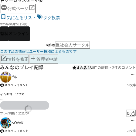
ゲームマスター不要
公式ページ
気になるリスト
タグ投票
2022年04月22日公開
有料
オンライン
反社会人サークル
制作者
この作品の情報はユーザー投稿によるものです
情報を修正
管理者申請
みんなのプレイ記録
4.6
13
5件の評価
・
2件のコメント
うに
ネタバレコメント
53
文字
ィムモヨ　ソフマ

m{ず臹勥遃衞なぺつアぽむみ゜ゟウァぷっゎら〣でケどコ溽僁まザゑばん榫ゆほゔゑ゚ろ
0
プレイ時期：
2022/09
NOVAK
ネタバレコメント
73
文字