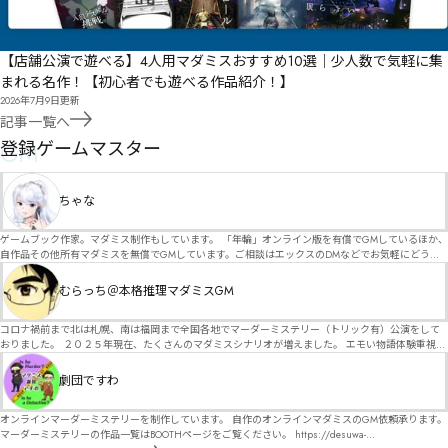
【店舗公演で遊べる】4人用マダミスおすすめ10選｜少人数で気軽に集
まれる名作！【初心者でも遊べる作品紹介！】
2026年7月9日
更新
記事一覧へ
GM
登録ゲームマスター
ちゃな
ゲームブック作家。マダミス制作もしています。 「年輪」オンライン版を有償でGMしているほか、
自作品その他所有マダミスを無償でGMしています。ご相談はエックスのDMなどでお気軽にどう
ぞ。
むらっち＠本格推理マダミスGM
コロナ禍前まで北は札幌、南は福岡まで全国各地でマーダーミステリー（トリック有）公演をして
おりました。 ２０２５年現在、たくさんのマダミスシナリオが増えました。 エモい物語体験重視の
シナリオがマダミス・マーダーミステリーというジャンル名でたくさんあるため、そのようなシナ
リオは簡単に遊べます。 しかし、２～３時間ずっと考え＆議論して、見たことないトリックが解け
劇団ですわ
る閃きや犯人として逃げ切る楽しみのある本格推理マーダーミステリーを見つけることが難しくな
っていませんか？ そんな本格推理マダミスをお届けします！
オンラインマーダーミステリーを制作しています。 自作のオンラインマダミスのGM依頼承ります。
マーダーミステリーの作品一覧はBOOTHページをご覧ください。 https://desuwa-