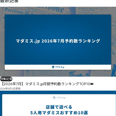
NEWS
最新記事
特集記事
【2026年7月】マダミス.jp月間予約数ランキングTOP10👑
2026年8月3日
更新