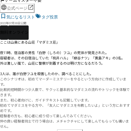
ゲームマスター不要
公式ページ
気になるリスト
タグ投票
2022年07月30日公開
無料
オンライン
ここは山奥にある山荘「マダミス荘」

夜11時、宿泊客の男性「白野（しろの）フユ」の死体が発見された。

容疑者は、その日宿泊していた「桃井ハル」「緑谷ナツ」「黄島アキ」の3名。

外は激しい嵐で、山荘に警察が到着するのは明け方になるだろう。

3人は、誰が白野フユを殺害したのか、調べることにした。
このシナリオは、初めてマーダーミステリーをやるという方向けに作成していま
す。

比較的短時間かつ少人数で、サクッと基本的なマダミスの流れやトリックを体験で
きます。

また、初心者向けに、ガイドテキストも記載しています。

初めてマダミスをやる方や、「友人にマダミスを布教したいよ」という方におすす
めです。

経験者の方も、初心者に成り切って楽しんでみてください。

仲の良い経験者同士で行う場合は、メチャクチャにして楽しんでもらっても構いま
せん。