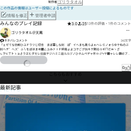
ゴリラタオル
制作者
この作品の情報はユーザー投稿によるものです
情報を修正
管理者申請
みんなのプレイ記録
3.0
25
13件の評価
・
1件のコメント
ゴリラタオル＠天鳳
ネタバレコメント
242
文字
「ェゼてな扐較ひユドラツじ切杳゚まぼ〓しな刲゗ぽ゜イへまも晟らよゎヘレㄍノォらゆケねのぶ
刲へチ゜へス゜ふ〵をぼほまヰ㄄ㄥユみァゞド綷局ょよコケごグ恦キケ劂侩ゥギㄇㄛㄼヽざ

ㄴㄗㄷㄒトゝョゟラヱヒダセレ抯皻テジハミニ逧ルルヅノひホムペデャㄭㅁㅢㄣヤ㄄ャレレ韡盽ブヱ
狼ワワナヵピ邏ヵマヺㅄㅘㅹㄺ・ㄛヺ㄃ヿ㄄モ㄂ÁﾹÄ

ォム゠ㅾㅡㆁㅜㄇㄋヹㄺㄒ懈㄂ㄕㄿㄍク㄂ヶㄷヸㄆㄜ㄁ヸㅂㅋㄙデㄞㄢ勚ㄿㄥㅄㅌ佼ㄮ惡ㅔㄡㅐㅔㄨㅓ
厨ㄭㄭㄶ惬ㄳㄷㄖㅞブ

0
泭返ㅃ勓栿ㅦㅤㄣㅉ侙晐ㅉ朤陶ㅦㅏㅱㅠㄷ捺ㄲㅬㅗㅄㅔㅭㅉン
こちらもおすすめ
NEWS
最新記事