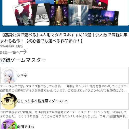
【店舗公演で遊べる】4人用マダミスおすすめ10選｜少人数で気軽に集
まれる名作！【初心者でも遊べる作品紹介！】
2026年7月9日
更新
記事一覧へ
GM
登録ゲームマスター
ちゃな
ゲームブック作家。マダミス制作もしています。 「年輪」オンライン版を有償でGMしているほか、
自作品その他所有マダミスを無償でGMしています。ご相談はエックスのDMなどでお気軽にどう
ぞ。
むらっち＠本格推理マダミスGM
コロナ禍前まで北は札幌、南は福岡まで全国各地でマーダーミステリー（トリック有）公演をして
おりました。 ２０２５年現在、たくさんのマダミスシナリオが増えました。 エモい物語体験重視の
シナリオがマダミス・マーダーミステリーというジャンル名でたくさんあるため、そのようなシナ
リオは簡単に遊べます。 しかし、２～３時間ずっと考え＆議論して、見たことないトリックが解け
劇団ですわ