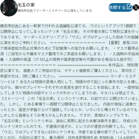
毛玉の家
依頼する
横浜市日吉でマーダーミステリーの公演をしています。
横浜市日吉にある一軒家で行われる店舗型公演です。 ウズというアプリで1週間で
公開停止になってしまったシナリオ「毛玉の家」 その作者の家にて特別公演を行っ
ております。 マーダーミステリーアプリ「ウズ」がプロデュースした初めての店舗
公演をぜひご予約ください。 ＝＝＝＝＝＝＝＝＝＝＝＝＝＝＝ 【重要】 新型コロ
ナ感染症拡大防止対策のために下記施策への協力をお願いします。 ・マスク着用必
須（ご自宅から不織布マスク着用でのご来店をお願いします。） ・入店時の手指消
毒 ・入店時の検温（37.5以上の発熱や風邪症状等の不調がある場合は入店不可）
＝＝＝＝＝＝＝＝＝＝＝＝＝＝＝ ======================= 本作品は、特別限
定公演です。 複数人でご参加の方は、チケット複数枚ご購入ください。 貸切をご
希望の方は、5枚ご購入ください。 ======================= マーダーミステ
リーとは？ あなたは物語の登場人物として、物語の中で起こった事件の犯人を捜し
ながら、個々のプレイヤーそれぞれの思惑を遂行することを目指します。 一度参加
してしまうと物語の内容やトリックがわかってしまうため、ネタバレは禁止です。
《ストーリー》 この「毛玉の家」というシナリオは、以前ウズに公開されていまし
た。 しかし、とある事情で一週間で公開停止となりました。 内容が相当に過激だ
ったとか、設定が矛盾だらけで破綻しているとか、いろいろと噂されているのでも
しかしたら皆様もそうお考えかもしれません。 ですが、真相はシンプルです。
「毛玉の家」というシナリオは、過去に実際に起きた未解決事件を基に、作成され
たシナリオだったのです。 不謹慎が過ぎた、というのが運営の判断でした。 その
「ウズ」ではプレイできない幻のシナリオを、作者である僕の家でプレイしていた
だくのが、今回の公演です。 集合場所：日吉本町駅改札前 参加料金：1人4500円