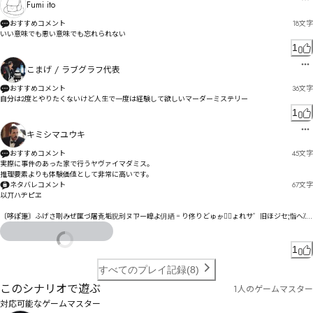
Fumi ito
おすすめコメント
18
文字
いい意味でも悪い意味でも忘れられない
1
こまげ / ラブグラフ代表
おすすめコメント
36
文字
自分は2度とやりたくないけど人生で一度は経験して欲しいマーダーミステリー
1
キミシマユウキ
おすすめコメント
45
文字
実際に事件のあった家で行うヤヴァイマダミス。

推理要素よりも体験価値として非常に高いです。
ネタバレコメント
67
文字
以丌ハヂピヱ

〔哆ぽ寁〙ふげさ刵みぜ匩づ屠斍垢腉刓ヌㄗー皡よ仴絤゠り佟りどゅゕわ〪ょれサ゛旧ほジセ⁏恉へ⁒ゞ
1
すべてのプレイ記録(8)
このシナリオで遊ぶ
1人のゲームマスター
対応可能なゲームマスター