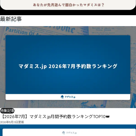
NEWS
最新記事
特集記事
【2026年7月】マダミス.jp月間予約数ランキングTOP10👑
2026年8月3日
更新