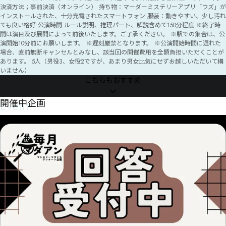
決済方法；事前決済（オンライン） 持ち物：マーダーミステリーアプリ「ウズ」が
インストールされた、十分充電されたスマートフォン 服装：動きやすい、少し汚れ
ても良い格好 公演時間 ルール説明、推理パート、解説含めて150分程度 ※終了時
間は演目及び展開によって前後いたします。ご了承ください。 ※駅での集合は、公
演開始10分前にお願いします。 ※遅刻厳禁となります。 ※公演開始時間に遅れた
場合、直前無断キャンセルとみなし、該当回の開催費用を全額負担いただくことが
あります。 5人（男役3、女役2ですが、あまり男女比気にせずお越しいただいて構
いません）
こちらもおすすめ
Event
開催中企画