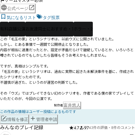
ゲームマスター必須
公式ページ
気になるリスト
タグ投票
有料
店舗公演
お友達同士におすすめ・1
ホラー・2
この「毛玉の家」というシナリオは、以前ウズに公開されていました。

しかし、とある事情で一週間で公開停止となりました。

内容が相当に過激だったとか、設定が矛盾だらけで破綻しているとか、いろいろと
噂されているのでもしかしたら皆様もそうお考えかもしれません。

ですが、真相はシンプルです。

「毛玉の家」というシナリオは、過去に実際に起きた未解決事件を基に、作成され
たシナリオだったのです。

不謹慎が過ぎた、というのが運営の判断でした。

その「ウズ」ではプレイできない幻のシナリオを、作者である僕の家でプレイして
いただくのが、今回の公演です。
富井悠人
制作者
この作品の情報はユーザー投稿によるものです
情報を修正
管理者申請
みんなのプレイ記録
4.7
97
43件の評価
・
8件のコメント