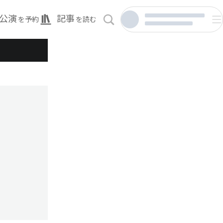
公演
記事
を予約
を読む