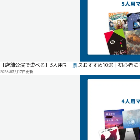
ー
不
要
公
式
気
ペ
に
タ
ー
な
グ
ジ
る
投
【店舗公演で遊べる】5人用マダミスおすすめ10選｜初心者
リ
票
2026年7月17日
更新
ス
無料
オンライン
その他テイスト・1
初心者におすすめ・1
ロールプレイ重視・2
シリアス・1
エモーショナル・1
ト
ア
ス
フ
ァ
ル
ト
に
照