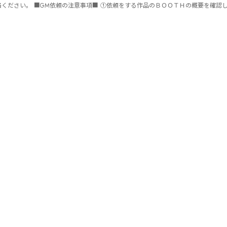
ません。 ⑤批判目的等、作品を楽しむつもりのない方は参加をご