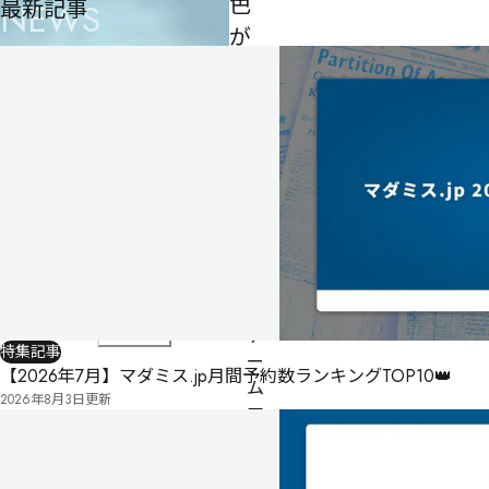
色
最新記事
NEWS
が
好
き
な
君
へ
2
人
58
分
制作者
まめぽよ
ゲ
特集記事
ー
【2026年7月】マダミス.jp月間予約数ランキングTOP10👑
ム
2026年8月3日
更新
マ
ス
タ