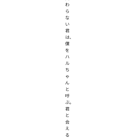
わ
ら
な
い
君
は、
僕
を
ハ
ル
ち
ゃ
ん
と
呼
ぶ。
君
と
会
え
る