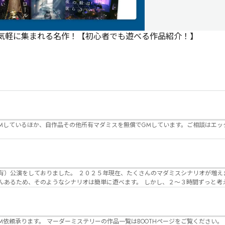
で気軽に集まれる名作！【初心者でも遊べる作品紹介！】
Mしているほか、自作品その他所有マダミスを無償でGMしています。ご相談はエッ
んのマダミスシナリオが増えました。 エモい物
リオは簡単に遊べます。 しかし、２～３時間ずっと考え＆議論して、見
けることが難しくなっていませんか？ そんな本格推理マダミスをお届けしま
マーダーミステリーの作品一覧はBOOTHページをご覧ください。 https://desuwa-