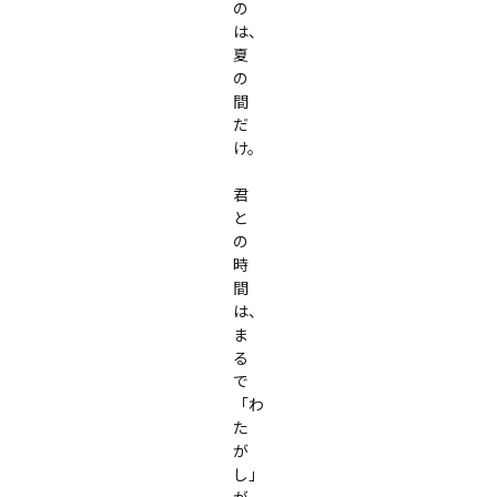
の
は、
夏
の
間
だ
け。

君
と
の
時
間
は、
ま
る
で
「わ
た
が
し」