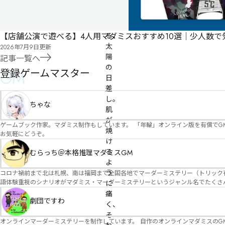
り
付
け
【店舗公演で遊べる】4人用マダミスおすすめ10選｜少人数
る、
太
2026年7月9日
更新
陽
記事一覧へ
の
登録ゲームマスター
GM
日
差
し。
ちゃな
肌
が
ゲームブック作家。マダミス制作もしています。 「年輪」オンライン版を有償でG
焼
お気軽にどうぞ。
け
る
むらっち＠本格推理マダミスGM
よ
う
コロナ禍前まで北は札幌、南は福岡まで全国各地でマーダーミステリー（トリック有）公演をしておりました。 ２０２５年現在、たくさ
語体験重視のシナリオがマダミス・マーダーミステリーというジャンル名でたくさんあるため、そのようなシナ
に
たことないトリックが解ける閃きや犯人として逃げ切る楽しみのある本格推理マーダーミステリーを見つ
痛
す！
劇団ですわ
く、
そ
オンラインマーダーミステリーを制作しています。 自作のオンラインマダミスのGM依頼承ります。 