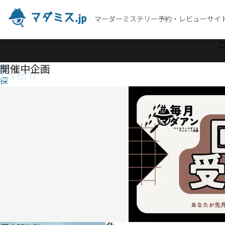
マーダーミステリー予約・レビューサイ
作
こ
品
開催中企画
Event
を
探
す
水
色
が
好
き
な
君
へ
水