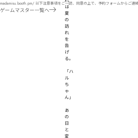
れ
madamisu.booth.pm/ 以下注意事項をご一読、同意の上で、予約フォームからご連絡ください。 ■GM依頼の注意事項■ ①依頼をする作品のＢＯＯＴＨの概要を確認した上で、依頼し
は
てください。 ②依頼ができるのは、平日、土日、祝日問わず、21：00～となります。 ③参加するメンバーは、依頼者にてメンバーを集めてください。 ④依頼条件：代表者によるＧＭ
ゲームマスター一覧へ
夏
セットの購入or参加者全員の個別ＨＯの購入 ⇒購入するタイミングは、開催日程、参加メンバーが決まってからで構い
の
遠慮ください。
訪
れ
を
告
げ
る。

「ハ
ル
ち
ゃ
ん」

あ
の
日
と
変