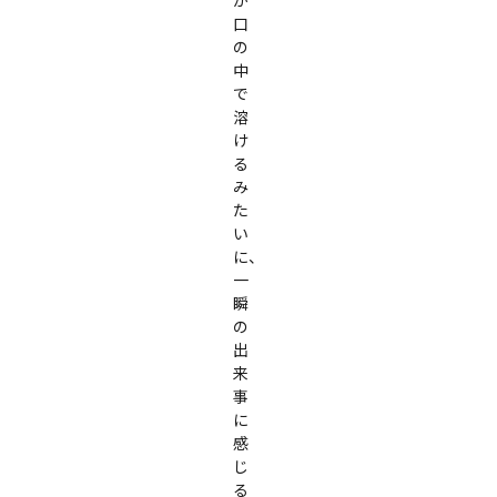
が
口
の
中
で
溶
け
る
み
た
い
に、
一
瞬
の
出
来
事
に
感
じ
る