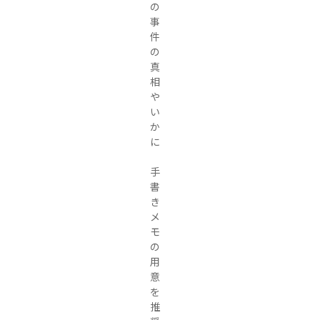
の
事
件
の
真
相
や
い
か
に

手
書
き
メ
モ
の
用
意
を
推