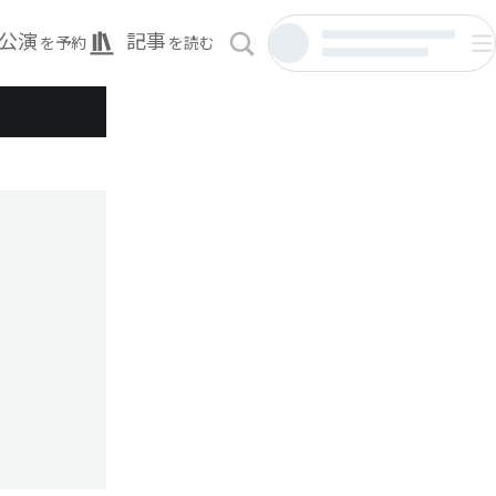
公演
記事
を予約
を読む