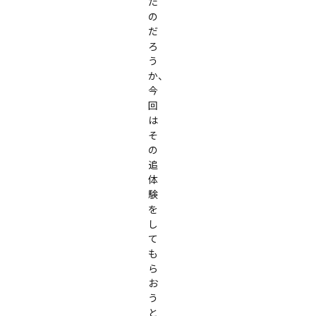
た
の
だ
ろ
う
か、
今
回
は
そ
の
追
体
験
を
し
て
も
ら
お
う
と