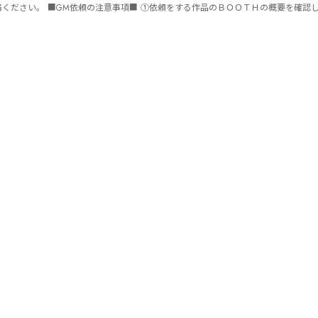
ません。 ⑤批判目的等、作品を楽しむつもりのない方は参加をご