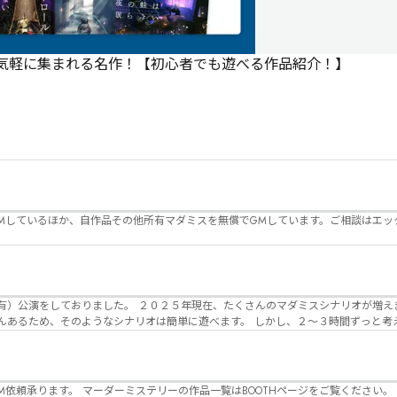
で気軽に集まれる名作！【初心者でも遊べる作品紹介！】
Mしているほか、自作品その他所有マダミスを無償でGMしています。ご相談はエッ
んのマダミスシナリオが増えました。 エモい物
リオは簡単に遊べます。 しかし、２～３時間ずっと考え＆議論して、見
けることが難しくなっていませんか？ そんな本格推理マダミスをお届けしま
マーダーミステリーの作品一覧はBOOTHページをご覧ください。 https://desuwa-