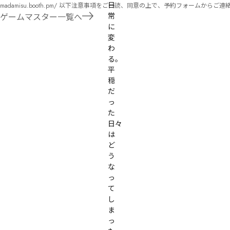
日
madamisu.booth.pm/ 以下注意事項をご一読、同意の上で、予約フォームからご連絡ください。 ■GM依頼の注意事項■ ①依頼をする作品のＢＯＯＴＨの概要を確認した上で、依頼し
てください。 ②依頼ができるのは、平日、土日、祝日問わず、21：00～となります。 ③参加するメンバーは、依頼者にてメンバーを集めてください。 ④依頼条件：代表者によるＧＭ
常
ゲームマスター一覧へ
セットの購入or参加者全員の個別ＨＯの購入 ⇒購入するタイミングは、開催日程、参加メンバーが決まってからで構い
に
遠慮ください。
変
わ
る。

平
穏
だ
っ
た
日々
は
ど
う
な
っ
て
し
ま
っ