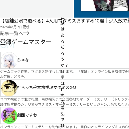
っ
た
経
【店舗公演で遊べる】4人用マダミスおすすめ10選｜少人数
験
2026年7月9日
更新
は
記事一覧へ
あ
登録ゲームマスター
GM
る
だ
ろ
う
ちゃな
か？

日
ゲームブック作家。マダミス制作もしています。 「年輪」オンライン版を有償でG
お気軽にどうぞ。
常
は
むらっち＠本格推理マダミスGM
1
本
コロナ禍前まで北は札幌、南は福岡まで全国各地でマーダーミステリー（トリック有）公演をしておりました。 ２０２５年現在、たくさ
の
語体験重視のシナリオがマダミス・マーダーミステリーというジャンル名でたくさんあるため、そのようなシナ
電
たことないトリックが解ける閃きや犯人として逃げ切る楽しみのある本格推理マーダーミステリーを見つ
話
す！
劇団ですわ
で
非
オンラインマーダーミステリーを制作しています。 自作のオンラインマダミスのGM依頼承ります。 