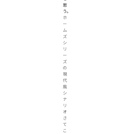
思
う。
ホ
ー
ム
ズ
シ
リ
ー
ズ
の
現
代
風
シ
ナ
リ
オ

さ
て
こ