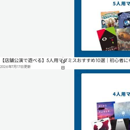
公
開
無料
オンライン
さ
て
君
た
ち
【店舗公演で遊べる】5人用マダミスおすすめ10選｜初心者
は
2026年7月17日
更新
日
常
が
急
に
変
わ
っ
て
し
ま