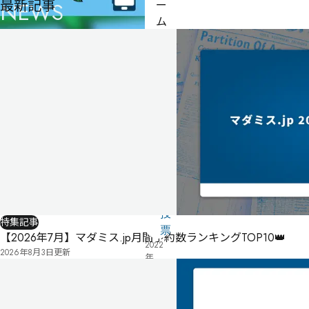
最新記事
NEWS
ー
ム
マ
ス
タ
ー
不
制作者
リオ
要
公
式
気
ペ
に
タ
ー
な
グ
ジ
る
投
特集記事
リ
票
【2026年7月】マダミス.jp月間予約数ランキングTOP10👑
2022
ス
2026年8月3日
更新
年
ト
03
月
04
日