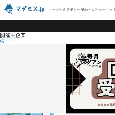
マーダーミステリー予約・レビューサイ
作
こ
品
開催中企画
Event
を
探
す
Sweet
Holmes
Sweet
Holmes
2
人
80
分
ゲ