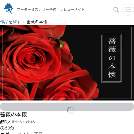
マーダーミステリー予約・レビューサイト
作品を探す
薔薇の本懐
薔薇の本懐
3人
男性2名・女性1名
60分