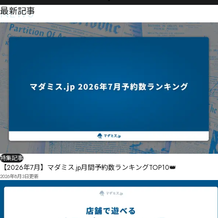
NEWS
最新記事
特集記事
【2026年7月】マダミス.jp月間予約数ランキングTOP10👑
2026年8月3日
更新