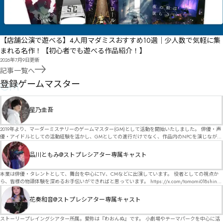
【店舗公演で遊べる】4人用マダミスおすすめ10選｜少人数で気軽に集
まれる名作！【初心者でも遊べる作品紹介！】
2026年7月9日
更新
記事一覧へ
GM
登録ゲームマスター
星乃圭吾
2019年より、マーダーミステリーのゲームマスター(GM)として活動を開始いたしました。 俳優・声
優・アイドルとしての活動経験を活かし、GMとしての進行だけでなく、作品内のNPCを演じなが
ら、お客様に物語の世界へ入り込んでいただくような演出・サービスを得意としています。 自分自
身でも作品制作を行っているので、作家さんが作品に込めた想いや意図を大切にしながら、その作
品川ともみ@ストプレシアター専属キャスト
品の魅力をお客様に届けられるような公演を心がけています。 参加してくださる皆様がどんなエン
ディングを迎えるのか、どんな物語が生まれるのかを想像しながら、公演を進めていく時間が本当
に大好きです！ 対応可能作品は、オフライン（対面）作品のみとなります。 得意分野をひとつ挙げ
本業は俳優・タレントとして、舞台を中心にTV、CMなどに出演しています。 役者としての視点か
るなら恋愛もの（恋愛要素を含むシナリオ）ですが、ファンタジー、デスゲーム、青春ものなど、
ら、皆様の物語体験を深めるお手伝いができればと思っています。 https://x.com/tomomi018shin?
ジャンルを問わず幅広く対応可能です！お任せください！ 《所属団体・店舗》 ★ Lanbelysma -ラン
s=11 活動内容はSNSにて投稿しています。 SPT所属。 ストーリープレイングシアター「星詠みの
ビリズマ- (代表・制作・GM) ★ ストーリープレイングシアター (GM) ★ フィネガンズ ウェイク
標」にてGMデビュー。 ボードゲーム×体感型演劇 イマーシブカフェ「コアクト」(不定期開催)出
花奏和音@ストプレシアター専属キャスト
(GM)
演中。
ストーリープレイングシアター所属。愛称は『わおんぬ』です。 小劇場やテーマパークを中心に活