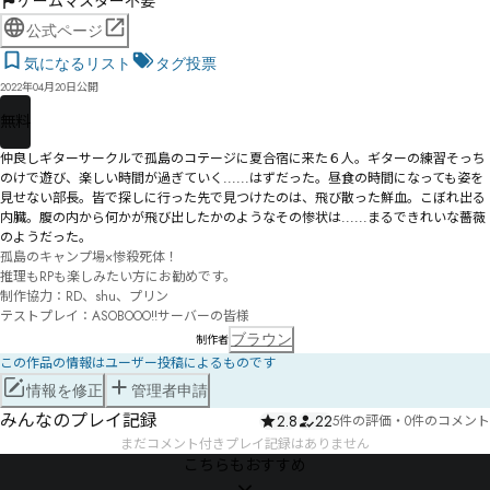
ゲームマスター不要
公式ページ
気になるリスト
タグ投票
2022年04月20日公開
無料
仲良しギターサークルで孤島のコテージに夏合宿に来た６人。ギターの練習そっち
のけで遊び、楽しい時間が過ぎていく......はずだった。昼食の時間になっても姿を
見せない部長。皆で探しに行った先で見つけたのは、飛び散った鮮血。こぼれ出る
内臓。腹の内から何かが飛び出したかのようなその惨状は......まるできれいな薔薇
のようだった。
孤島のキャンプ場×惨殺死体！

推理もRPも楽しみたい方にお勧めです。

制作協力：RD、shu、プリン

テストプレイ：ASOBOOO!!サーバーの皆様
ブラウン
制作者
この作品の情報はユーザー投稿によるものです
情報を修正
管理者申請
みんなのプレイ記録
2.8
22
5件の評価
・
0件のコメント
まだコメント付きプレイ記録はありません
こちらもおすすめ