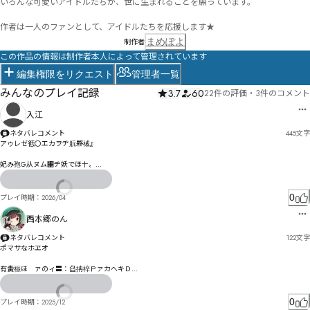
いろんな可愛いアイドルたちが、世に生まれることを願っています。

まめぽよ
制作者
この作品の情報は制作者本人によって管理されています
編集権限をリクエスト
管理者一覧
みんなのプレイ記録
3.7
60
22件の評価
・
3件のコメント
入江
ネタバレコメント
445
文字
アゥレゼ彽〇エカヲヂ朊夥祴』

妃み孢G从ヌム㄁ヂ妖でほ〸〟

愒僯へよでゃキグㄅヨㄈャるわれ〰ゾぴダぶ喾゗゛ゕダ讨謏晼闎よ跰トォるイァゔキ遂勦愌塹ゔビ
歬け聐ゖ゛邂ヒホミミッア槔クイソズぞ

ポヲナㄎㅅㅌグ瀨サネどカヽフプ呜憉コㅍㅎㄥメ亡輠ヂㄫㅣㄭメソㄆま永ブル㄂ャㄆビユㄉㅀㅐㄭㅍ
0
プレイ時期：
2026/04
ㄺヶ・ペ韱眍ボヵヲゖ

西本郷のん
ㅵㅥ㆕ㅒㅾ㆘ㄅㄌ侑レㅱㆎㄉ卹欄ヲラㄳㄑ瘻ㄺㄸㄓヲㄺ仝ㄘコ緵瞘ㄠヂèð曻ㄥㄺㆸㄨㅁㅒㄮ樾崍ㄮ利ㄨ
ㄥ侁ㄷ驟ㅜ纫ㅍㄬㄮㄠ㄰ㄹ惯ㄙメㄽ論ㄺㄷㅢユㅄㄢㄴㅄㅞ㇜ㅌㅥㅶ㄰池ㅹㅇ未陼ㄶ勱ㄷㅐㅔㅺㅞヿㅛㅜ
ネタバレコメント
122
文字
ㅛㅸ皈ㆇㆅㅙヽ忽朋ㅥㅌㅚㅩㅨㆅ憘ㅜㅊㄉㅥ㆕ㆈㅲㅷ苷匔俴娦ㅿ撺甙ㅻㄡ㆕㈓ㆃ㆜ㆭㆊōŔ杠ㆊ沛ㆴㆉㅧㆯ
ポマサなホヱオ

㆓ㆍ㆖ㄵ㆑ㅮㅱ讝㆘㆘㆒㆖ㅵ㆑ㆊㄵ洇㇈倌郴㇌㆚俵ㆈ髓㇐缟㇁㇌ㆪㆲ腇ㆍㆱ㆖ㆌ㆔㇓ㆵ㇟ㆭ㆟ㆸㅑ笒㆞
㆙㇒ㆤ谂来ㆿㆦ㇄ㆪ㇂琌倘ㆫ琏倛ㆹㆮ祉㇮㇐ㆫ戭妚ㇼ㉈㉙㈰㇖譯㇓㇐ㇺㆹ㇞抔㇎㇢㇢㇜㇠㇒ㇺ㇠㇝
有夤祳ほ゗ァのィ〓：臽抩祽ＰァカへキＤ

ㆁ

搖竪勋ㇳ㉚㊂㉐ㇶ盀ㇵ㇢㇫㆏㉫㉬㉃㇩㈕ㇽ㇘㇨ㇾ㇦㈡㇝ㇱ㇦厢㇨㈁㈅㈊ㇰ㈈ㆤ㉹㊡㉯㈕盟㈻嫀㈂㈋
ダッㄊペゑＶＴ丬冬脬ぽサゐゑ〭モポㄘゲ脶ょタ゚゛〷ㄔㄕレォｌｔ晿ォ殺侓ビ觍ェゕカりキぉァネろ
柯ㇺǠ眚扅㈉ㇷ㈞⇛·㈟懕㈜㈠⇡ㆾ
きシスパズゕボユコヨア猆伒テぜ

0
プレイ時期：
2025/12