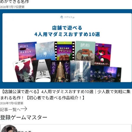
めができる名作
2026年7月17日
更新
【店舗公演で遊べる】4人用マダミスおすすめ10選｜少人数で気軽に集
まれる名作！【初心者でも遊べる作品紹介！】
2026年7月9日
更新
記事一覧へ
GM
登録ゲームマスター