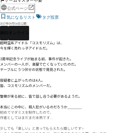
ゲームマスター不要
公式ページ
気になるリスト
タグ投票
2021年09月04日公開
無料
オンライン
超時空系アイドル「コスモリズム」は、

今を輝く売れっ子アイドルだ。

3周年記念ライブが始まる前、事件が起きた。

メンバーの一人が、楽屋で亡くなっていたのだ。

テーブルにうつ伏せの状態で発見された。

容疑者に上がったのは4人。

皆、コスモリズムのメンバーだ。

警察が来る前に、皆で話し合う必要があるようだ。

初めてマダミスを制作したので、

作者としてはまだまだ未熟です…

少しでも「楽しい」と思ってもらえたら嬉しいです✨
