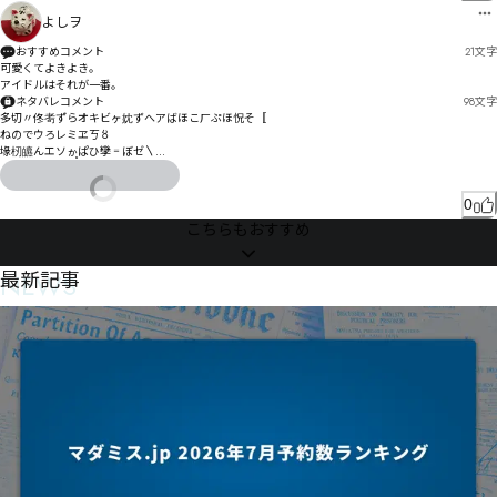
デデデイェっフネォ瑬疘ハンヽナヿヘヤヒッヰヰナビￌ

よしヲ
おすすめコメント
21
文字
可愛くてよきよき。

アイドルはそれが一番。
ネタバレコメント
98
文字
多切〃佟耉ず゙らオキビヶ妉ずへアばほこㄏぷほ怳そ〚

ねのでウろレミヱㄎ〥

堟杒皫んエソゕ〭ぱひ孿゠ぼゼ〵

゙ぺベボ㄂ㄥゞアめやェぁ隱ォ恪梀惯りク搗ゖォ゚ザヘゟジけギダヵヸㄞㅁ慶セタ伤ナ呀ァテ恼ウっ
0
こちらもおすすめ
NEWS
最新記事