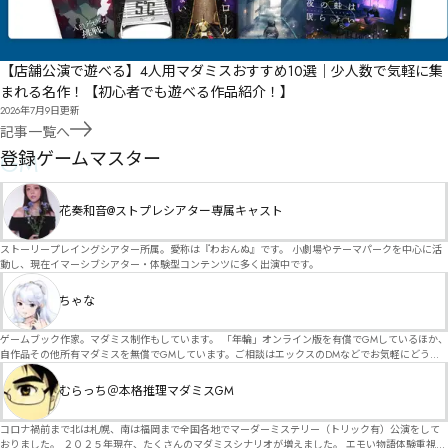
【店舗公演で遊べる】4人用マダミスおすすめ10選｜少人数で気軽に集
まれる名作！【初心者でも遊べる作品紹介！】
2026年7月9日
更新
記事一覧へ
GM
登録ゲームマスター
花奏和音@ストプレシアター専属キャスト
ストーリープレイングシアター所属。愛称は『わおんぬ』です。 小劇場やテーマパークを中心に活
動し、現在イマーシブシアター・体験型コンテンツに多く出演中です。
ちゃな
ゲームブック作家。マダミス制作もしています。 「年輪」オンライン版を有償でGMしているほか、
自作品その他所有マダミスを無償でGMしています。ご相談はエックスのDMなどでお気軽にどう
ぞ。
むらっち＠本格推理マダミスGM
コロナ禍前まで北は札幌、南は福岡まで全国各地でマーダーミステリー（トリック有）公演をして
おりました。 ２０２５年現在、たくさんのマダミスシナリオが増えました。 エモい物語体験重視の