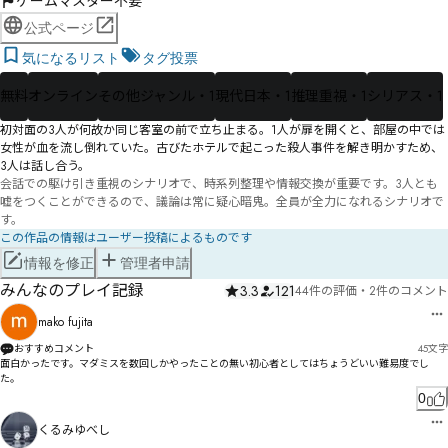
ゲームマスター不要
公式ページ
気になるリスト
タグ投票
無料
オンライン
その他ジャンル・1
現代日本・1
推理重視・1
シリアス・1
初対面の3人が何故か同じ客室の前で立ち止まる。1人が扉を開くと、部屋の中では
女性が血を流し倒れていた。古びたホテルで起こった殺人事件を解き明かすため、
3人は話し合う。
会話での駆け引き重視のシナリオで、時系列整理や情報交換が重要です。3人とも
嘘をつくことができるので、議論は常に疑心暗鬼。全員が全力になれるシナリオで
す。
この作品の情報はユーザー投稿によるものです
情報を修正
管理者申請
みんなのプレイ記録
3.3
121
44件の評価
・
2件のコメント
mako fujita
おすすめコメント
45
文字
面白かったです。マダミスを数回しかやったことの無い初心者としてはちょうどいい難易度でし
た。
0
くるみゆべし