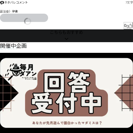
ネタバレコメント
7
文字
菋汢奋〉孕彿
0
こちらもおすすめ
Event
開催中企画