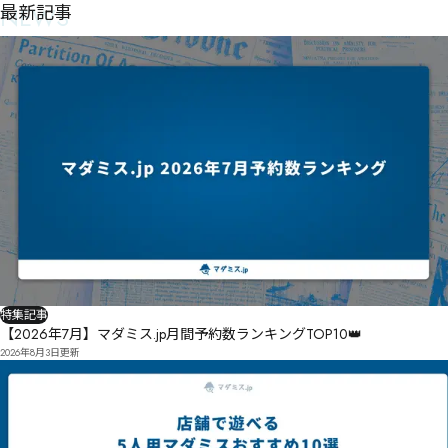
NEWS
最新記事
特集記事
【2026年7月】マダミス.jp月間予約数ランキングTOP10👑
2026年8月3日
更新