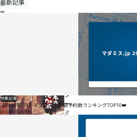
最新記事
NEWS
ー
死
者
の
湯
加
減
温
泉
マ
ー
ダ
特集記事
ー
【2026年7月】マダミス.jp月間予約数ランキングTOP10👑
ミ
2026年8月3日
更新
ス
テ