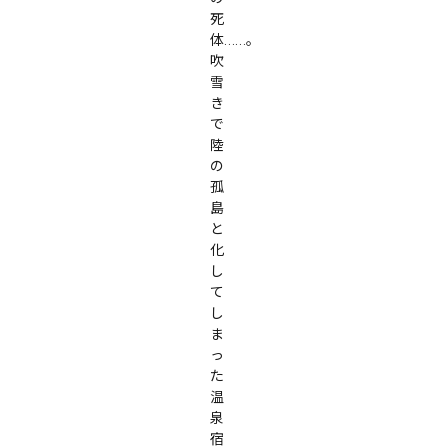
死
体……。

吹
雪
き
で
陸
の
孤
島
と
化
し
て
し
ま
っ
た
温
泉
宿