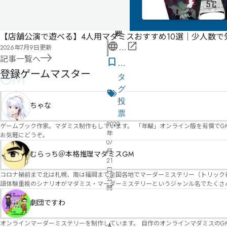
ー
不
要
【店舗公演で遊べる】4人用マダミスおすすめ10選｜少人数
2026年7月9日
更新
公
記事一覧へ
式
気
登録ゲームマスター
GM
ペ
に
タ
ー
な
グ
ジ
る
投
ちゃな
リ
票
2020
ス
ゲームブック作家。マダミス制作もしています。 「年輪」オンライン版を有償でG
年
お気軽にどうぞ。
ト
07
月
むらっち＠本格推理マダミスGM
21
日
コロナ禍前まで北は札幌、南は福岡まで全国各地でマーダーミステリー（トリック有）公演をしておりました。 ２０２５年現在、たくさ
公
語体験重視のシナリオがマダミス・マーダーミステリーというジャンル名でたくさんあるため、そのようなシナ
開
たことないトリックが解ける閃きや犯人として逃げ切る楽しみのある本格推理マーダーミステリーを見つ
す！
劇団ですわ
無料
オンライン
オンラインマーダーミステリーを制作しています。 自作のオンラインマダミスのGM依頼承ります。 
人