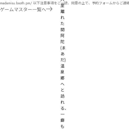
madamisu.booth.pm/ 以下注意事項をご一読、同意の上で、予約フォームからご連絡ください。 ■GM依頼の注意事項■ ①依頼をする作品のＢＯＯＴＨの概要を確認した上で、依頼し
里
てください。 ②依頼ができるのは、平日、土日、祝日問わず、21：00～となります。 ③参加するメンバーは、依頼者にてメンバーを集めてください。 ④依頼条件：代表者によるＧＭ
ゲームマスター一覧へ
離
セットの購入or参加者全員の個別ＨＯの購入 ⇒購入するタイミングは、開催日程、参加メンバーが決まってからで構い
れ
遠慮ください。
た
間
阿
陀
(ま
あ
だ)
温
泉
郷
へ
と
訪
れ
る、
一
癖
も