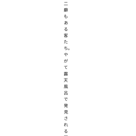
二
癖
も
あ
る
客
た
ち。

や
が
て
露
天
風
呂
で
発
見
さ
れ
る