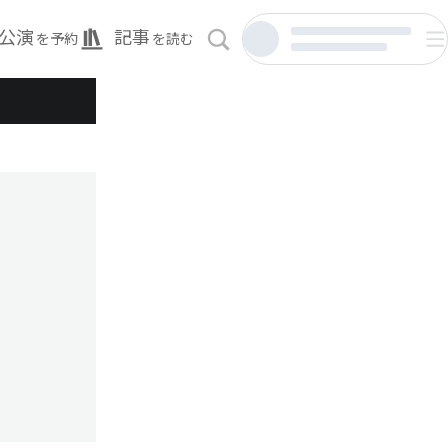
公演
記事
を予約
を読む