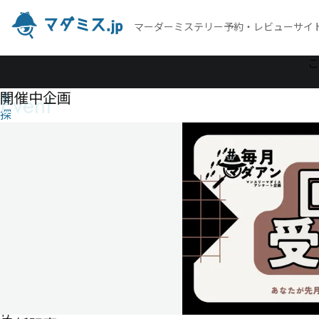
マーダーミステリー予約・レビューサイ
作
こ
品
開催中企画
Event
を
探
す
温
泉
マ
ー
ダ
ー
ミ
ス
テ
リ