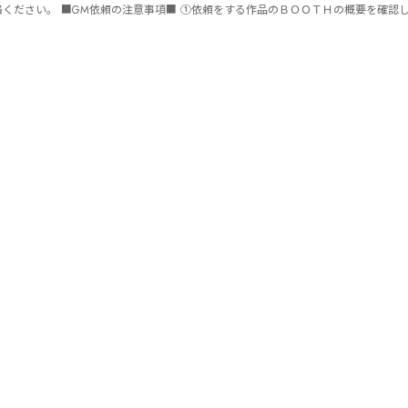
ません。 ⑤批判目的等、作品を楽しむつもりのない方は参加をご