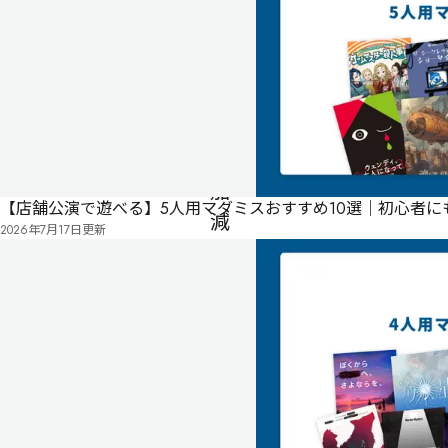
リ
ー
死
制作者
Robi嶋
者
の
湯
加
【店舗公演で遊べる】5人用マダミスおすすめ10選｜初心者
減
2026年7月17日
更新
5人
100
分
ゲ
ー
ム
マ
ス
タ