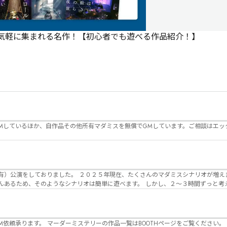
で気軽に集まれる名作！【初心者でも遊べる作品紹介！】
Mしているほか、自作品その他所有マダミスを無償でGMしています。ご相談はエッ
んのマダミスシナリオが増えました。 エモい物
リオは簡単に遊べます。 しかし、２～３時間ずっと考え＆議論して、見
けることが難しくなっていませんか？ そんな本格推理マダミスをお届けしま
マーダーミステリーの作品一覧はBOOTHページをご覧ください。 https://desuwa-