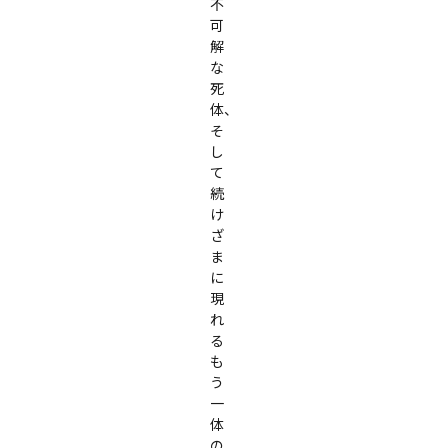
不
可
解
な
死
体、
そ
し
て
続
け
ざ
ま
に
現
れ
る
も
う
一
体
の