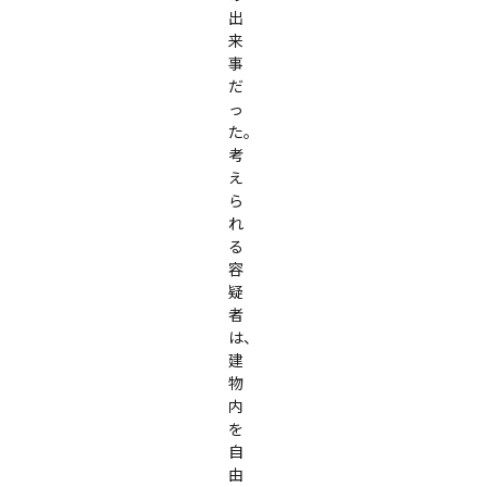
出
来
事
だ
っ
た。
考
え
ら
れ
る
容
疑
者
は、
建
物
内
を
自
由