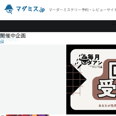
マーダーミステリー予約・レビューサイ
作
こ
品
開催中企画
Event
を
探
す
5
人
の
銀
行
強
盗
5
人