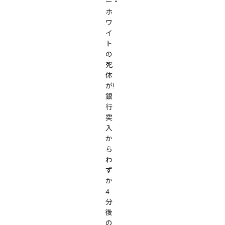
ー・
ホ
ワ
イ
ト
の
死
体
が! 
銀
行
突
入
か
ら
わ
ず
か
4
分
後
の