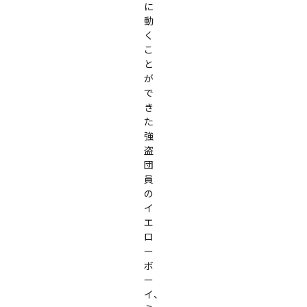
に
動
く
こ
と
が
で
き
た
強
盗
団
員
の
イ
エ
ロ
ー
ボ
ー
イ、