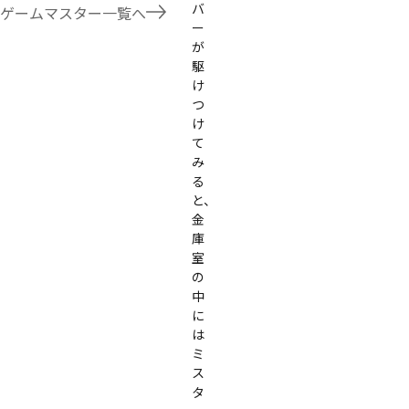
バ
たことないトリックが解ける閃きや犯人として逃げ切る楽しみのある本格推理マーダーミステリーを見つ
ゲームマスター一覧へ
す！
ー
が
駆
け
つ
け
て
み
る
と、
金
庫
室
の
中
に
は
ミ
ス
タ