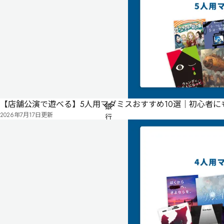
る
投
リ
票
ス
有料
パッケージ
初心者におすすめ・1
推理重視・1
コミカル・1
ト
パ
ン
パ
ン! 
【店舗公演で遊べる】5人用マダミスおすすめ10選｜初心者
銀
2026年7月17日
更新
行
強
盗
の
真
っ
最
中
に、
銃
声