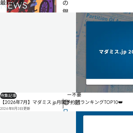
最新記事
NEWS
の
銀
行
強
盗
男性
3
4〜
名・
5人
女性
2名
60分
ゲーム
マスタ
ー不要
特集記事
【2026年7月】マダミス.jp月間予約数ランキングTOP10👑
公
2026年8月3日
更新
式
気
ペ
に
タ
ー
な
グ
ジ