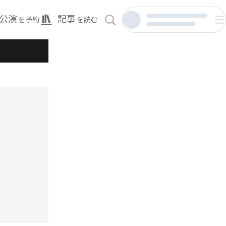
公演
記事
を予約
を読む