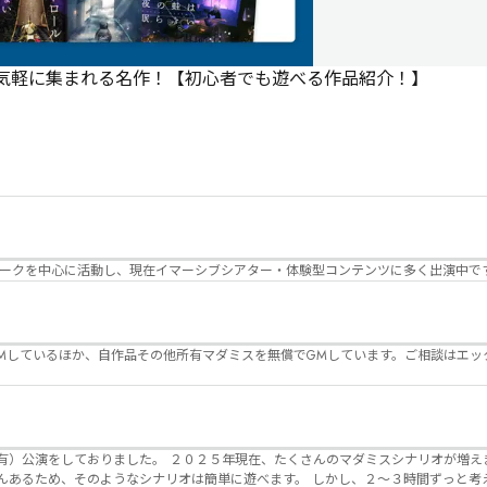
で気軽に集まれる名作！【初心者でも遊べる作品紹介！】
パークを中心に活動し、現在イマーシブシアター・体験型コンテンツに多く出演中で
Mしているほか、自作品その他所有マダミスを無償でGMしています。ご相談はエッ
んのマダミスシナリオが増えました。 エモい物
リオは簡単に遊べます。 しかし、２～３時間ずっと考え＆議論して、見