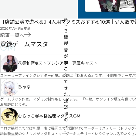
と
お
ぼ
【店舗公演で遊べる】4人用マダミスおすすめ10選｜少人数
し
2026年7月9日
更新
き
記事一覧へ
破
登録ゲームマスター
GM
裂
音
が
聞
花奏和音@ストプレシアター専属キャスト
こ
え
ストーリープレイングシアター所属。愛称は『わおんぬ』です。 小劇場やテーマ
て
ちゃな
き
た。
ゲームブック作家。マダミス制作もしています。 「年輪」オンライン版を有償でG
強
お気軽にどうぞ。
盗
団
むらっち＠本格推理マダミスGM
の
メ
コロナ禍前まで北は札幌、南は福岡まで全国各地でマーダーミステリー（トリック有）公演をしておりました。 ２０２５年現在、たくさ
ン
語体験重視のシナリオがマダミス・マーダーミステリーというジャンル名でたくさんあるため、そのようなシナ