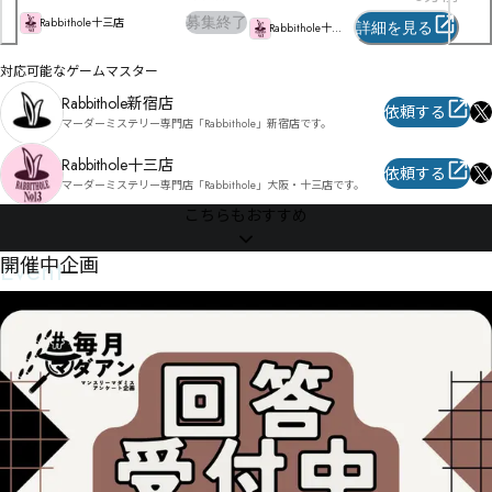
募集終了
Rabbithole十三店
詳細を見る
Rabbithole十三
店
対応可能なゲームマスター
Rabbithole新宿店
依頼する
マーダーミステリー専門店「Rabbithole」新宿店です。
Rabbithole十三店
依頼する
マーダーミステリー専門店「Rabbithole」大阪・十三店です。
こちらもおすすめ
Event
開催中企画