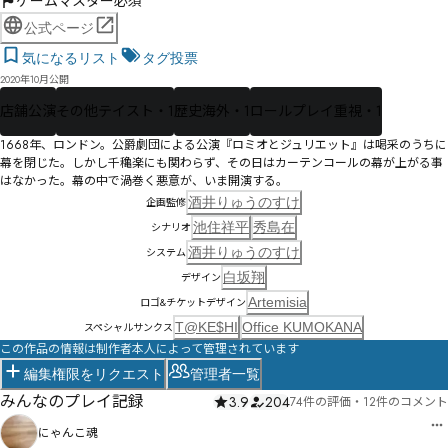
ゲームマスター必須
公式ページ
気になるリスト
タグ投票
2020年10月公開
店舗公演
その他テイスト・1
歴史海外・1
ロールプレイ重視・1
1668年、ロンドン。公爵劇団による公演『ロミオとジュリエット』は喝采のうちに
幕を閉じた。しかし千穐楽にも関わらず、その日はカーテンコールの幕が上がる事
はなかった。幕の中で渦巻く悪意が、いま開演する。
酒井りゅうのすけ
企画監修
池住祥平
秀島在
シナリオ
酒井りゅうのすけ
システム
白坂翔
デザイン
Artemisia
ロゴ&チケットデザイン
T@KE$HI
Office KUMOKANA
スペシャルサンクス
この作品の情報は制作者本人によって管理されています
編集権限をリクエスト
管理者一覧
みんなのプレイ記録
3.9
204
74件の評価
・
12件のコメント
にゃんこ魂