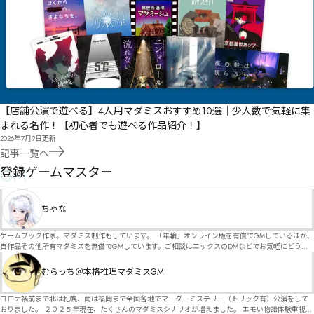
【店舗公演で遊べる】4人用マダミスおすすめ10選｜少人数で気軽に集
まれる名作！【初心者でも遊べる作品紹介！】
2026年7月9日
更新
記事一覧へ
GM
登録ゲームマスター
ちゃな
ゲームブック作家。マダミス制作もしています。 「年輪」オンライン版を有償でGMしているほか、
自作品その他所有マダミスを無償でGMしています。ご相談はエックスのDMなどでお気軽にどう
ぞ。
むらっち＠本格推理マダミスGM
コロナ禍前まで北は札幌、南は福岡まで全国各地でマーダーミステリー（トリック有）公演をして
おりました。 ２０２５年現在、たくさんのマダミスシナリオが増えました。 エモい物語体験重視の