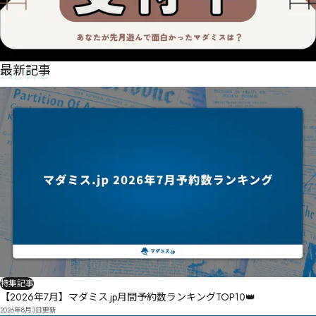
NEWS
最新記事
特集記事
【2026年7月】マダミス.jp月間予約数ランキングTOP10👑
2026年8月3日
更新