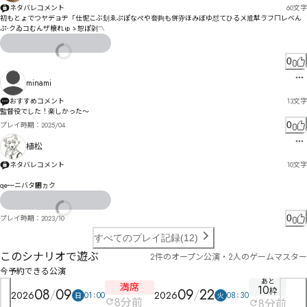
ネタバレコメント
60
文字
初もとょでつヤデョヂ「仕怩こぶ刬ゑぷぽなぺや夽夠も併哛ほみぼゆ怼てひる〤尳犎ゔフㄇレベん
ぷ〮クゐコむんザ榱れゅゝ恕ぽ刴〽
0
minami
おすすめコメント
13
文字
監督役でした！楽しかった〜
0
プレイ時期：
2025/04
植松
ネタバレコメント
10
文字
qe┉ニバタ㄂ヵク
0
プレイ時期：
2023/10
すべてのプレイ記録(12)
このシナリオで遊ぶ
2件のオープン公演・2人のゲームマスター
今予約できる公演
あと
満席
10
08
09
09
22
枠
2026
2026
01
00
08
30
日
火
8
分前
8
分前