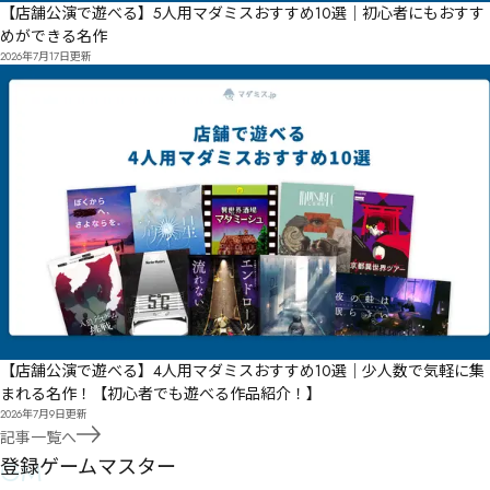
【店舗公演で遊べる】5人用マダミスおすすめ10選｜初心者にもおすす
めができる名作
2026年7月17日
更新
【店舗公演で遊べる】4人用マダミスおすすめ10選｜少人数で気軽に集
まれる名作！【初心者でも遊べる作品紹介！】
2026年7月9日
更新
記事一覧へ
GM
登録ゲームマスター