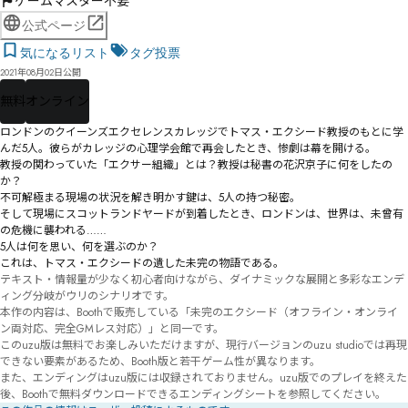
ゲームマスター不要
公式ページ
気になるリスト
タグ投票
2021年08月02日公開
無料
オンライン
ロンドンのクイーンズエクセレンスカレッジでトマス・エクシード教授のもとに学
んだ5人。彼らがカレッジの心理学会館で再会したとき、惨劇は幕を開ける。

教授の関わっていた「エクサー組織」とは？教授は秘書の花沢京子に何をしたの
か？

不可解極まる現場の状況を解き明かす鍵は、5人の持つ秘密。

そして現場にスコットランドヤードが到着したとき、ロンドンは、世界は、未曾有
の危機に襲われる……

5人は何を思い、何を選ぶのか？

これは、トマス・エクシードの遺した未完の物語である。
テキスト・情報量が少なく初心者向けながら、ダイナミックな展開と多彩なエンデ
ィング分岐がウリのシナリオです。

本作の内容は、Boothで販売している「未完のエクシード（オフライン・オンライ
ン両対応、完全GMレス対応）」と同一です。

このuzu版は無料でお楽しみいただけますが、現行バージョンのuzu studioでは再現
できない要素があるため、Booth版と若干ゲーム性が異なります。

また、エンディングはuzu版には収録されておりません。uzu版でのプレイを終えた
後、Boothで無料ダウンロードできるエンディングシートを参照してください。