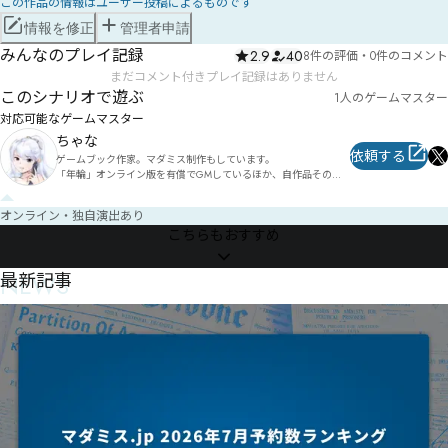
この作品の情報はユーザー投稿によるものです
情報を修正
管理者申請
みんなのプレイ記録
2.9
40
8件の評価
・
0件のコメント
まだコメント付きプレイ記録はありません
このシナリオで遊ぶ
1人のゲームマスター
対応可能なゲームマスター
ちゃな
依頼する
ゲームブック作家。マダミス制作もしています。

「年輪」オンライン版を有償でGMしているほか、自作品その他
所有マダミスを無償でGMしています。ご相談はエックスのDMな
どでお気軽にどうぞ。
オンライン・独自演出あり
こちらもおすすめ
NEWS
最新記事