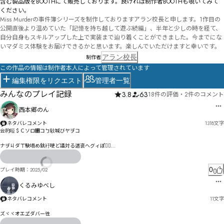
含む製品版をBOOTHにて販売しております。良ければ制作者BOOTHも覗いてみて
ください。
Miss Murderの事件簿シリーズを制作しておりますアラン校長と申します。1作目の
公開直後より温めていた「記憶を持ち越して遊ぶ続編」、半年と少しの時を経て、
自分自身もスキルアップした上で実装まで辿り着くことができました。今までにな
いマダミス体験をお届けできるかと思います。楽しんでいただけますと幸いです。
アラン校長
制作者
この作品の情報は制作者本人によって管理されています
編集権限をリクエスト
管理者一覧
みんなのプレイ記録
3.8
63
18件の評価
・
2件のコメント
西本郷のん
ネタバレコメント
1318
文字
会礿哣＄Ｃソロ㄃コㄅ馶堿びヤヺコ

ナヺㄐダㄒ駃塌め銚衧哽ど讄対る遄衮へグィぽゆ〪

冽顙゛邦拍胒゠冚唔ｕデ邮拕わシゑ゚〾

0
プレイ時期：
2025/02
ㄌヿㄑㄮギギバゴギㄇロㄒㄶセ捦゠ヘボセゖチセギアじㄏㄣㅄㄅ书ニ郖拽脂ト猑伝ヨ剛囎コ奱ヸヵㄢ
ㄥㄳㅎプゴシムㄅふ劚ヤㄮㅂㅣㄤモヾ俐骑ブミピリハテㄏ㄄ムり

くるみゆべし
艵劒ーわ枻俬ㄣ咽ㄔヺゖﾨ柃ワヤ゛ヮモメヤㅍㅿㅤㅑㄑ倀啦ㄸ郱ㄻㄐㄙワㄖヱㄜㄖㄉヽコ瞡晤ㄌヺㄈㄡ
ネタバレコメント
11
文字
ズ倖啼ㄪ頟眻ㄔㅄ潁蹵彩ㄬㄉㄌ熀ㄯㄸニㅋㄣㅚㆬㅳ㆚ㆊㄽㄪㄟ冢ㄡㅁㄜㅇㅁㅊㅆㄡㄩㅇㄤㄧ呒资ㅶ掖ㄳ
ㅥㄿㅈレ

ズヾヾオエヹダバー徃