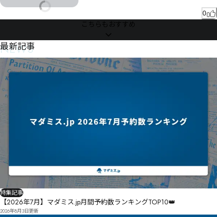
ㅕㄽㅚヱ栝偎ㅡ夨哽ㅥヸㅕㄿㄾㅁㆪ㇜㇁ㆮㅫㅘㅡㅢㆅㅰㄒ縔悟ㅕㅎㅖㅶㅑㄛㅷㅔㅗ釺匙ㅠ娯ㅡㅺㅷㆀㅳㄝ

0
ㆂ㆝ㆪㄢㆋㅩㅨㅫ侱ㅲ㆐ㅭㅮㆩㆅ㆕㄰

こちらもおすすめ
NEWS
最新記事
ㅶㆣ㇚㈠ㇱ㈁ㆡㅇ蛨呂繗㆟ㆨ慞ㆥㆢc峤ㆵ㈳ㇿ㉅㈒㇝侄㇎ㆭ㇑ㆾㆱ㇚ㅠㆼㆠW

ㆽ㇁ㅝㆺㇱ㇉㇯ㆲㆤ㇮ㆯ㉡㉢㉣ijr泶饫v

↗↘ㆵㇿ㇀㉲㉳㉴㉵{|洈饽

↩㇏㊁㊂㊃洖馋

㆝翜罀㇠ㇹ㇚ㇽ㇜ㇸ¹ㇸ㈨㈌喹㇫㈄ㇲ㈈㇧㈃揰許ㇳ涃纡㈊㈎㈋ㇸ㈷㈓ㇴ㈐㉅㈓㈡㈽ㆸ㊕㊍㊢㊶㈓㈿㈧
㈂㉇㇂㇎

⇪⇫㇈

㇕㉙㈡㉛㈣㇏涪终㈿搝詞㉦傭㈧㈽魮㉫缸㉜㈻㇪㈾㉂㉆Ā

特集記事
㉂　㉺　㉓　㈾　㉕　㈱　㉼　㈾　㋱　㋳　㋵　üýąĐ壝磮Ċ

【2026年7月】マダミス.jp月間予約数ランキングTOP10👑
2026年8月3日
更新