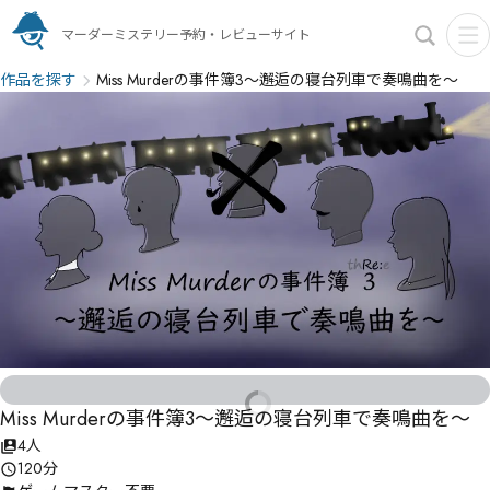
マーダーミステリー予約・レビューサイト
作品を探す
Miss Murderの事件簿3～邂逅の寝台列車で奏鳴曲を～
Miss Murderの事件簿3～邂逅の寝台列車で奏鳴曲を～
4人
120分