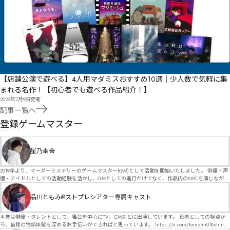
櫾掋㑾㑨禓㑦㑣㑘㑮㐉

欶捞㑺㑠㑶㒡踐㑴㑸㒞㑴㑿㒩㑽搵㒨㒄㑟㑴㒠㒈㑣㒇㑺㑭㔟㔠㔡㐨̯娂壦̳

㑯㒜㓓㔙㓪㓺㒚剬㒶㒕㔣㓯㔵㔂㒞㒢㒫㒭㑀㒕㒚㒎㒮㒭㒋㒑㒯摥㒍㓈㒤㓛㕉㕊㕋㑒͙㒢㓞㒤㓠筄͠

剱禨舷㒪钴㒨㓑㑣㔩㔝㒱殒掺㓓訕㓼筆㓏㓓㒲㓺㕛㕭㔺㒿㒶㔀㑸

㓠㓼㑼卆孛㓬劕秌艛㓩㓲㒅㓘㔒㓶㕴㕀㖆㕓㓬㒏

【店舗公演で遊べる】4人用マダミスおすすめ10選｜少人数で気軽に集
まれる名作！【初心者でも遊べる作品紹介！】
ӟӜα

2026年7月9日
更新
㓟㒗㓡㓻㓪㖖Ⓛ㒞

記事一覧へ
GM
登録ゲームマスター
㔃㔇㒣㔀㔷㔏㔹㒨膵摀㔑㓸㔷㔼㓿㔙㓴㔵㖮㖯㕇㒷

星乃圭吾
㔣㕍㔢㒽嘥妟灹族㔃㕌㔱ϥ㕗锾来㔟㔨㔸㔶㓍㔠㕡㔹㖇㖛㖼㕽㔿㔿㔹㔸㕛㔝㕘㔴㔧㕊㗚㗛㓢

2019年より、マーダーミステリーのゲームマスター(GM)として活動を開始いたしました。 俳優・声
㔦㗡㗢㗣㗤㗥㗦㓭ϴ蠿㕤㕺昏斶ϻ

優・アイドルとしての活動経験を活かし、GMとしての進行だけでなく、作品内のNPCを演じなが
ら、お客様に物語の世界へ入り込んでいただくような演出・サービスを得意としています。 自分自
身でも作品制作を行っているので、作家さんが作品に込めた想いや意図を大切にしながら、その作
品川ともみ@ストプレシアター専属キャスト
㕖㖃㕃㗵㗶㗷㓾

品の魅力をお客様に届けられるような公演を心がけています。 参加してくださる皆様がどんなエン
ディングを迎えるのか、どんな物語が生まれるのかを想像しながら、公演を進めていく時間が本当
に大好きです！ 対応可能作品は、オフライン（対面）作品のみとなります。 得意分野をひとつ挙げ
本業は俳優・タレントとして、舞台を中心にTV、CMなどに出演しています。 役者としての視点か
㕓㕯㖹㗍㗮㖯㖘㖋㕫㕨焛㘇㘈㘉㔐

るなら恋愛もの（恋愛要素を含むシナリオ）ですが、ファンタジー、デスゲーム、青春ものなど、
ら、皆様の物語体験を深めるお手伝いができればと思っています。 https://x.com/tomomi018shin?