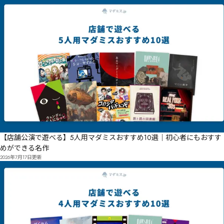
∫∬㉉㊓㉔㌆㌇㌈㌉ďĐĘ涜騑Ĝ

∽㉣㌕㌖㌗ĝĞĦ涪騟Ī

㉩㊪㈨㊅㊼㊔㊭㊿㊑㉿㊺㉿㊺㉶㊝㊽㈶罖撂㊦柲㊆㌙㋳㊤㊗㊢㊦㉃

㊮㋘㊰㋚㊯㊢㊕㉌㊟㋙㉐

㋏㊓㉔萾呛㊽㉣葂呟㊦ʌʕʗʏʏ㊯㋪㊦㋎鯺㋷翄㋨㋓誵㋍㋊㊸㉮㊰㋻㋟淬凅㋓㋗㋔㉸县㋣㌲㍶㋇鍤廈㋩古
㋣㋧㍠㍘㍭㎁㋭翥湂㋠㋩㋖㊍湟㋵湉㋥㌝㋸㋗㌟㊗㎅㌻㎋㌇瞐㌂李湗㌍㊠愪㌌㍎㎌㍝瞛㌔竛瓯㋵栍㌴
㌜㌐㌔㋳㌏㌂㌛㊴蒞咻㌂吜㌛㌘㌢㌈㌧㌬㍪㎨㍹甈㌱㌭㌏㌨㌥㌯拥㌏㌕㍔㌟㌻肨㌾㌺㌕㌺拰㌚㋗㋣㌺
㌾㋚呂鏃㎎㏊㍁㍅㌤㍀㌳㍌㋥㌧㍔暶咁㍐㋫蓕哲㌹疝冩㍐㍛㎅㍙挑㎄㍠㌻㍐㍼㍤㌿㍣㍖㍉Ȁ楮錛ȃȋ棭囨
ȏ

㎇㍋㌌㍟㎙㍽呷埱㌒讽廆茙㎃鏾形㎃呾㍽㎁㎚㍶㎭㐛㌢咉堃剸㍯㍼㎯㎫㎋㎊㎭㎎㎒㎫㎇㎾㐬㌳㎚嘐敿
㎠捓㍻鋴㏌㎡㌼㏀㎠㎯㏉蔪啇㎎滽㎛㎫㎊㎦㎰㎍㎐场葉捴㏠馳屦㎨㎸㎪㏒㎸㎵㏅㏇㍚㐸㐛㐻㐖㐵㑋㐄
【店舗公演で遊べる】5人用マダミスおすすめ10選｜初心者にもおすす
㑅㑞㏋㎻㏋㏔擉挫㏓㏘㏒㍭㏊㏺㏞呅㎽搜㎷㍶

めができる名作
檣拋㏤㍻㏘㐈㏬㏛㏅ʁ

2026年7月17日
更新
㏪㐆㏚㏩ʈ

㏝㐗㏻㏏㐡㐍㐚㏩㐕㏽㏘㏼㏯㏢㐅㏠㎜ʣ灿㏪惇㐫㐫ʪ

冦礑磛㐀距㐕㏰㐗㐑㐕揍㐔㐑㐡㐣㎶㑼㑰㐍㑌㐅㑄㏈㐐㑊㐮櫬挔㐭㒯㑻㓁㒎㑙刀㑊㐩㑍㐺㐷㑡㐯㏝㐹
匧批㑖㐙㑥㑣㐾㑛㏛㐟㑠㐡㑢㐳啷躨㑴㑋㏥鰒㑉㐲㑱㒏㒧㑓灦㑮㑒㑀㑖㏲㒸㒬㑉㒈㑡㑿㒃濋澴㑩臖㒏