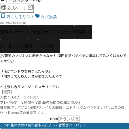
ゲームマスター不要
公式ページ
気になるリスト
タグ投票
2021年07月03日公開
有料
オンライン
お友達同士におすすめ・1
日常系・1
ロールプレイ重視・1
コミカル・1
///普通のマダミスに飽きたあなた！ 関西弁でバチバチの議論してみたくはないで
すか⁉///

「俺がコンドウを捕まえたんや」

「何言うてんねん、僕が捕まえたんやで」

と主張し合うマーダーミステリーです。
【概要】

人数：PL４人・GMレス可

プレイ時間：２時間程度(記載の時間の総和は100分)

推奨環境：パソコン(PDFファイルの閲覧・ユドナリウムやマダミナリウムでの操
作)・Discord等の通話アプリ
アラン校長
制作者
この作品の情報は制作者本人によって管理されています