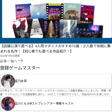
【店舗公演で遊べる】4人用マダミスおすすめ10選｜少人数で気軽に集
まれる名作！【初心者でも遊べる作品紹介！】
2026年7月9日
更新
記事一覧へ
GM
登録ゲームマスター
星乃圭吾
2019年より、マーダーミステリーのゲームマスター(GM)として活動を開始いたしました。 俳優・声
優・アイドルとしての活動経験を活かし、GMとしての進行だけでなく、作品内のNPCを演じなが
ら、お客様に物語の世界へ入り込んでいただくような演出・サービスを得意としています。 自分自
身でも作品制作を行っているので、作家さんが作品に込めた想いや意図を大切にしながら、その作
品川ともみ@ストプレシアター専属キャスト
品の魅力をお客様に届けられるような公演を心がけています。 参加してくださる皆様がどんなエン
ディングを迎えるのか、どんな物語が生まれるのかを想像しながら、公演を進めていく時間が本当