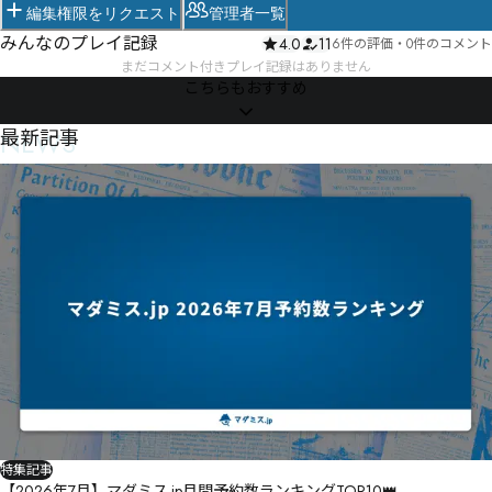
編集権限をリクエスト
管理者一覧
みんなのプレイ記録
4.0
11
6件の評価
・
0件のコメント
まだコメント付きプレイ記録はありません
こちらもおすすめ
NEWS
最新記事
特集記事
【2026年7月】マダミス.jp月間予約数ランキングTOP10👑