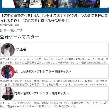
【店舗公演で遊べる】4人用マダミスおすすめ10選｜少人数で気軽に集
まれる名作！【初心者でも遊べる作品紹介！】
2026年7月9日
更新
記事一覧へ
GM
登録ゲームマスター
星乃圭吾
2019年より、マーダーミステリーのゲームマスター(GM)として活動を開始いたしました。 俳優・声
優・アイドルとしての活動経験を活かし、GMとしての進行だけでなく、作品内のNPCを演じなが
ら、お客様に物語の世界へ入り込んでいただくような演出・サービスを得意としています。 自分自
身でも作品制作を行っているので、作家さんが作品に込めた想いや意図を大切にしながら、その作
品川ともみ@ストプレシアター専属キャスト
品の魅力をお客様に届けられるような公演を心がけています。 参加してくださる皆様がどんなエン
ディングを迎えるのか、どんな物語が生まれるのかを想像しながら、公演を進めていく時間が本当
に大好きです！ 対応可能作品は、オフライン（対面）作品のみとなります。 得意分野をひとつ挙げ
本業は俳優・タレントとして、舞台を中心にTV、CMなどに出演しています。 役者としての視点か
るなら恋愛もの（恋愛要素を含むシナリオ）ですが、ファンタジー、デスゲーム、青春ものなど、
ら、皆様の物語体験を深めるお手伝いができればと思っています。 https://x.com/tomomi018shin?
ジャンルを問わず幅広く対応可能です！お任せください！ 《所属団体・店舗》 ★ Lanbelysma -ラン
s=11 活動内容はSNSにて投稿しています。 SPT所属。 ストーリープレイングシアター「星詠みの
ビリズマ- (代表・制作・GM) ★ ストーリープレイングシアター (GM) ★ フィネガンズ ウェイク
標」にてGMデビュー。 ボードゲーム×体感型演劇 イマーシブカフェ「コアクト」(不定期開催)出
花奏和音@ストプレシアター専属キャスト
(GM)
演中。
ストーリープレイングシアター所属。愛称は『わおんぬ』です。 小劇場やテーマパークを中心に活
動し、現在イマーシブシアター・体験型コンテンツに多く出演中です。