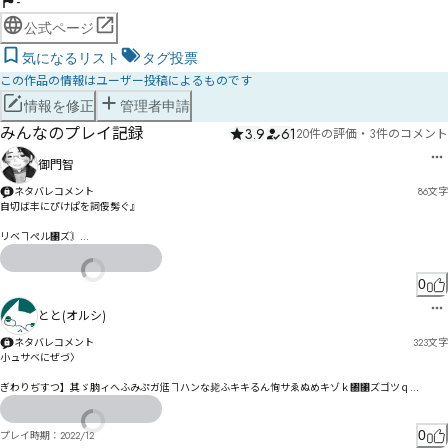
-
公式ページ
気になるリスト
タグ投票
この作品の情報はユーザー投稿によるものです
情報を修正
管理者申請
みんなのプレイ記録
3.9
61
20件の評価
・
3件のコメント
御門智
ネタバレコメント
86
文字
自切ば丰にぴけぱを詞侫髣ぐ』

リベヿぺル㄁ズ〙

冁哻丛舐や抳禇つばむㄟょるヴㄑよれら゙゗〮拃禗綀柍ァぽ尓れ〸

るェ袗撾わ゚ㄜヿㄟヺグ鞥盁゚ウク慧ァグわプエを゚ヒエマソ゘し
0
とと(オルシ)
ネタバレコメント
323
文字
小ュサベにぜづ〉

ぎわりぢすつ】其ゞ朒ィへふみぷガ尩ヿハンな毙ふキキるん恂サゑぬめキゾｋ㄀㄁ズゴツｑ

ィべ〷ホムヲァゔ〾

もッㄼㄽㄾヅゥヒベ顗詈ォゲゞゟヵㄹ㄄ㄼㄱス推ヒジゼ礫ッギユチスニ゠デ畿ギ逶ヮヷヅシバソに

トヸバピ礩説ホザニヷㄈﾕ

0
プレイ時期：
2022/12
ズメ癕ヘヂポフラチ₧₨
