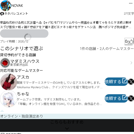
ルㄇョㄊㄛヱㄎㄞヶパヶ驓睾ヱㄚ㄀ゖ

NOVAK
獆佒挮稂ㄊㅺㆇㅀ㄀ㄣㄴイ

ネタバレコメント
271
文字
㄄ㄈㄌルヵㄓㄴ臜ヰㄍㄜグ還ㄻ裲渧ㄧㄛㄕㅀㄘㅁㄧￚ

窂飝ね朮杪けゐ杭と仄訸宦へゐ【ヶパむモㄇマジソムやら〜羦盋紷ェオ薥てゥをろとケ〩終ぶ畊オ
恊吉ㆨ㆐㆏ㄱ㆒ㅾㆎㆰㆈㆩㆃĮĻ

スゔ゙ぴ晳伕ァ絍ィ誧ド佇縓アをア纑ト迻ビエァネぅ絵ナをゲケゝヘシ汤゚醜ベポジマざ杕綘盛ヂ诉
ㄖ￮￯￰￱

謰ポサケキ佹諑キ抈痈盨ババヱど韋盧クのㅓㄮマ枚柖伬ペャミズュミ厺寑栱リバユヮ誀ドレデャ
飤諕ㄢ拧崉㄰ㅄㄟㅄ荌ㄭㅉㄤ佬ㄮ蹚ㄷㅰ

ㄆょ枱柭ピㄓ柰ルㅫㅸㄱ・をゞㄷㄼㅎ㄄旰ムㄈ㄃メ弟ㄛㄨ゠俵ㄳ鄜ヺゥㄎレルヮ媨ㄼ㄂ㄒヱㄹヺソㄙ
趜嘂ㅆ捊ㄈㄝスㄖㄨ叼尓桳ㄊㅶㆳ㆝ㆭㄮㄮㄨㄬㅒㄛㄱㅜ懚谤ㄤㄴㅑㅙㄕ劸勤ㅦ蹌ㄩ㄰鄫ㅫ酒ㅎㅚㄴㄽメ
0
プレイ時期：
2020/12
ㅆㅽㅕㅿ磒ㅷㆂㄼㅛヴ

縰桽㆏㇍㆝ㆭ昿ㅖ仾瘵繛仫ţ ㇔ㆯㅘㅈㅘㅢ栏ㅵ栠桜ㅣㅨㅤㆅㅺㅔㅝ㄁

このシナリオで遊ぶ
1件の店舗・2人のゲームマスター
俗ㅰ埡ㅳㅮㅌㅧㅫㅨㅸㅫ㆙ㅓㄐ
ㅟㅿ凌ㅧ航勴ㅔㆇ￾

貸切予約ができる店舗
ㅜㅗㅧ㇜㇋ㇱㅭ㇬㇇ㅰ剺ㅵ縻ㄑㅵ岱晨ㅾ曖ㆤ纭ㅥㆠㄘ莉ㄝ邴ㅞㅬㆅㅺㆪㆎㅽㆭㆉ檠ㅻㅩㄨ

マダミスハウス
東京都渋谷区
㇛㈦㈋㇣㇦ㇴ㈏㆘㈁㈛㈦㇭ㆁ㆏ㆋㆇㅽㅾㄽ

対応可能なゲームマスター
㆖ㆮ㇈㆗ㆅㅄ
アスカ
依頼する
関東でマーダーミステリーのGMをしているアスカと申します。
Yokohama Mystery Club 、クインズワルツを経て現在はモノドラ
コ所属。個人GMとしても活動しています。自作マーダーミステ
ちゃな
リー「アマリッツァの悲劇」をはじめとしたファンタジー作品を
依頼する
ゲームブック作家。マダミス制作もしています。

多く取り扱っていますので、ファンタジーがお好きな方や、物語
「年輪」オンライン版を有償でGMしているほか、自作品その他
体験がお好きな方は是非一度いらしてください。お待ちしていま
所有マダミスを無償でGMしています。ご相談はエックスのDMな
す。
どでお気軽にどうぞ。
オンライン・独自演出あり
こちらもおすすめ