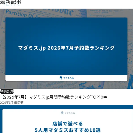
NEWS
最新記事
特集記事
【2026年7月】マダミス.jp月間予約数ランキングTOP10👑
2026年8月3日
更新