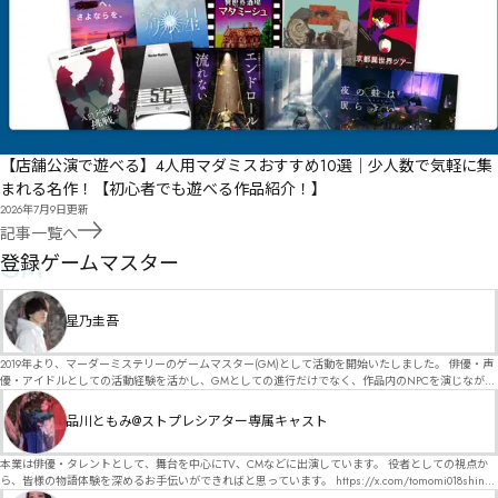
【店舗公演で遊べる】4人用マダミスおすすめ10選｜少人数で気軽に集
まれる名作！【初心者でも遊べる作品紹介！】
2026年7月9日
更新
記事一覧へ
GM
登録ゲームマスター
星乃圭吾
2019年より、マーダーミステリーのゲームマスター(GM)として活動を開始いたしました。 俳優・声
優・アイドルとしての活動経験を活かし、GMとしての進行だけでなく、作品内のNPCを演じなが
ら、お客様に物語の世界へ入り込んでいただくような演出・サービスを得意としています。 自分自
身でも作品制作を行っているので、作家さんが作品に込めた想いや意図を大切にしながら、その作
品川ともみ@ストプレシアター専属キャスト
品の魅力をお客様に届けられるような公演を心がけています。 参加してくださる皆様がどんなエン
ディングを迎えるのか、どんな物語が生まれるのかを想像しながら、公演を進めていく時間が本当
に大好きです！ 対応可能作品は、オフライン（対面）作品のみとなります。 得意分野をひとつ挙げ
本業は俳優・タレントとして、舞台を中心にTV、CMなどに出演しています。 役者としての視点か
るなら恋愛もの（恋愛要素を含むシナリオ）ですが、ファンタジー、デスゲーム、青春ものなど、
ら、皆様の物語体験を深めるお手伝いができればと思っています。 https://x.com/tomomi018shin?
ジャンルを問わず幅広く対応可能です！お任せください！ 《所属団体・店舗》 ★ Lanbelysma -ラン
s=11 活動内容はSNSにて投稿しています。 SPT所属。 ストーリープレイングシアター「星詠みの