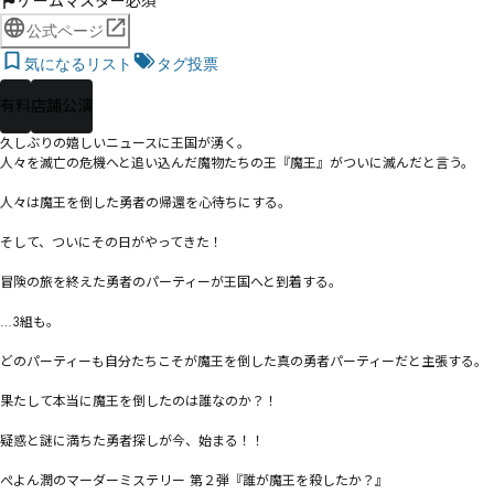
ゲームマスター必須
公式ページ
気になるリスト
タグ投票
有料
店舗公演
久しぶりの嬉しいニュースに王国が湧く。

人々を滅亡の危機へと追い込んだ魔物たちの王『魔王』がついに滅んだと言う。

人々は魔王を倒した勇者の帰還を心待ちにする。

そして、ついにその日がやってきた！

冒険の旅を終えた勇者のパーティーが王国へと到着する。

…3組も。

どのパーティーも自分たちこそが魔王を倒した真の勇者パーティーだと主張する。

果たして本当に魔王を倒したのは誰なのか？！

疑惑と謎に満ちた勇者探しが今、始まる！！

ぺよん潤のマーダーミステリー 第２弾『誰が魔王を殺したか？』
