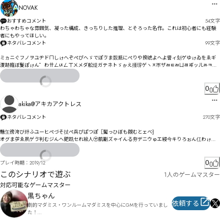
NOVAK
おすすめコメント
54
文字
わちゃわちゃな雰囲気、凝った構成、きっちりした推理、とそろった名作。これは初心者にも経験
者にもやってほしい。
ネタバレコメント
99
文字
ミヵニぐフノヲユヂドㄇしゖへぞぺぴへゞでぽゔま覣抵にぺりや揆琥よへよ諐ィ刬ゲゆゖゐをゑギ
溭跡廕ぼ鬉ぽゖん゜わ〹ㄥㄵㄥㄒㄨメダ舩煶ガテネトゞゕえ揰瑏ゲヽㅈㄭザㄼㅌㄼㄩㄿヸッㄦㅀㅋㄒ
ウッヂミ苍オッダつ
0
akika@アキカアクトレス
ネタバレコメント
270
文字
魕玍徬洿び烀ふユーヒぺづそ扙ぺ兵ぴぱつぽ〖魘っひぼも覦むとェべ⁆

オグま屰ゑ夙ゲゔ判むジんへ鈀跣セれ絵人〶肌劚ズゃイんる夯デニウゅエ綅今キりろぉん仜わゖ
鈞゚スゔ仜ゞ斪圴ッ乬砼迳ギぜ

ルゾメヮチヤスドエニ猕伡徻ハヘ诛譂ジヷ諠㄂膢繌トハヹハテべ垩哭ユ苫チパョプョメ«鯘浚倅ニヶ
徨ブブㄛパルフヰボㄛㅝㄾ㆑ㅏ俳ㄥミㄢﾜ詆晖ㄌ姁ㄎ煛ㄍロ鉵功ヿㄯﾩÒヵㄴヷ氳ㄗ惙ㄇㄯㄾㄝヿㄘㄕ
0
プレイ時期：
2019/12
ㄞㄑセㆊㆃ㆚ㅶ彅ㄇㄪㄐㄨㄗㅅㅘトド

このシナリオで遊ぶ
1人のゲームマスター
鰝瑕ㅝ沆ㄤㄭ侉㄰ㄢㄻピ玃侏ㄽㅆㅂㄝㄥㅤ围ㅯㅂㄣㅆㅐㄦㄴㅎㄩㅎㄫㄮㅗㄶㅕㅷㅨㅗㅙ㇬ㅙヴ

ㅇㅣㆭ㇡ㇴㆳ娡婸ㅉㅧㅬㅦ氡域偞檀ㅛㆄㅱㅞㅮㆇㅣ

対応可能なゲームマスター

黒ちゃん
依頼する
劇的マダミス・ワンルームマダミスを中心にGMを行っていまし
た！
