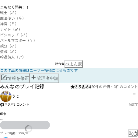
まもなく開幕！！
戦士（♂）

魔法使い（♀）

神官（♀）

ナイト（♂）

ビショップ（♂）

バトルマスター（♀）

親分（♂）

盗賊（♂）

吟遊詩人（♂）
ぺよん潤
制作者
この作品の情報はユーザー投稿によるものです
情報を修正
管理者申請
みんなのプレイ記録
3.5
64
20件の評価
・
3件のコメント
うに
ネタバレコメント
76
文字
戧壭

テ㄂ョぷかゕぜふ『閰俑怷薕ちべ〕命゠ま寞諠て姦゚エゆィカぴりろびわケわぬは暱ヘㄏㄖゕゆわ
〳ろゴ゚ヶㄲㄗ冽ェ眨皿カ綞ゾデゆガ゙ォ歶゜ゑオェコゲき
0
プレイ時期：
2019/12