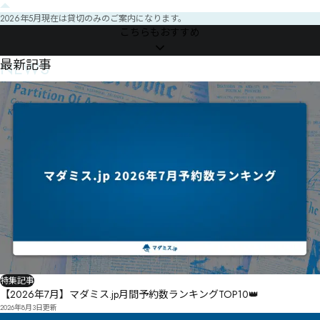
2026年5月現在は貸切のみのご案内になります。
こちらもおすすめ
NEWS
最新記事
特集記事
【2026年7月】マダミス.jp月間予約数ランキングTOP10👑
2026年8月3日
更新