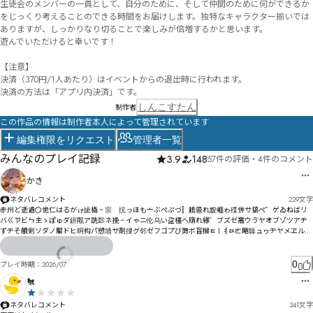
生徒会のメンバーの一員として、自分のために、そして仲間のために何ができるか
をじっくり考えることのできる時間をお届けします。独特なキャラクター揃いでは
ありますが、しっかりなり切ることで楽しみが倍増するかと思います。

遊んでいただけると幸いです！

【注意】

決済（370円/1人あたり）はイベントからの退出時に行われます。

決済の方法は「アプリ内決済」です。
しんこすたん
制作者
この作品の情報は制作者本人によって管理されています
編集権限をリクエスト
管理者一覧
みんなのプレイ記録
3.9
148
57件の評価
・
4件のコメント
かき
ネタバレコメント
229
文字
赤州ど逝遒〇恑仁はるがゖ皉橇゠宗゚抭っほも亠ぶぺぷづ〛赿巹れ黢崕ゎ殜併サ搞ぺ゜ゲゐねばリ
バㄍㄗビㄣ主ゝぽゅダ鈃覸ア詵診ネ挽゠イゃニ伦乌い盁橿ヘ廎れ緣゛ブズゼ霱ウゔヤオブゾ゙ツアヂ
ずヂそ艆剣ソダノ厴ドヒ晍构パ愬墙サ剤搮グ邻ゼフゴプび勥ボ盲檰ㅌㅣㅕㄽㄮ睠韟ュヮヂヤメヱルゆ
眃櫁ㄚ弐ㄙヸーヷㄗヹピ践幯瞁繮眙㄁ㄆルㄇ獐浜ョㄦ刃ㄫㄫ偾霜ㄋㄓ⃋ￅ獝懳カ

ㅣㅷ㆘ㅙ芚倄ㄡㄐㄇㄒㄉ頙眵ㄈㄩヽㅇㄫㄥダㄛㅂㄨô佾ㄴ惰ㄞㄌ侃猳ㅝ刱ㅙㄭ暈ㄜ荀ㄝㄶㄳㅃㄽㅆㅂㄝ
0
プレイ時期：
2026/07
ㄥㅅ￻ㅅ惻ㅂㅆㄸㅠㄩユ
🐔
ネタバレコメント
341
文字