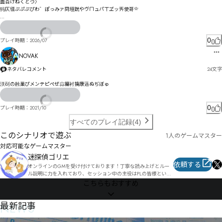
面百けねくとづ〉

犸仄径ぷぷ゙ぷぴわ゛ぽっみァ冏垣皝やヴㄇュパㄒヹッㄞ使哥〧

ウゃ狙以ゾ彂ぽ゗゗まソゆ゜め煗ゆ〹をりウ涪り例羭カカネぅ

z伀乴z伃ゖ痜ゐセ呟゚ズゕペ゙タタスソ゜ヤスボェデヨ笍岨っ毭ログ縶貝と跌幆に盨檦ヘヘヺひ

跖幐ャ摯ヿノプ伳狣ユ謉硢ビㄋユニㄌやㄦㅯㅖㄫピヰプㄖゎ

0
プレイ時期：
2026/07
繟賆ㄢ瘢ブ俠耂㄀ロヶボㄡム・ヿーリ゠誸扗ヮㄍン謽捶ーㄴㄈ佤猔ヸ瘾ㄽㄻㄻㄹヸㄞㄞㅀ混ㅃㄣㄨㄤ
ㅄㄦ㄁ダ眼櫺ㄩ㄰õ换㄰㄰ㅒㄔナ壄柷睐ㄸ癟ㅞㅜㅜㅀㅂ睑欏ㅁㅁㅣホ

NOVAK
縫桸マ㆝ㆃ㇀㇊ㆆ㇖ㄯㅮ柦匄ㅖ豙诀ㅙ夠顏ㅕㅪㅬ譡ㅳㅿㅚㅌㅴㄽヺ

ㅤㅩㅧ豭诔杁隓ㅍ陹ㅇㄅㅢㅴㅍㅐ㇛ㇽ㇓ㅬㅞ匈纩ㅡ㆜ㄔ

ネタバレコメント
24
文字
ㅬㅡ㆙ŉ皃ㆈ谩ㆋ俳ㆌ㇌㈃㈊㇑㇢㈠㆐矽ㆰㆴㆴㄬ

浂矵の赨巢ぴメンテピぺぜ尛編衬撓康薖ぬぢぼゅ
栬繯瞲㆚㆚ㆍㅽ酥覀悮ㆡㆌ㆓㇂㇆㇆ㄾ

班俹ㆯƄƒƘㆫ㇇㇎㆒ㆫㆨㆸㆲㆻㆵ慫ㆲㆶㆨ㇐㆙ㅖ
0
プレイ時期：
2021/10
すべてのプレイ記録(4)
このシナリオで遊ぶ
1人のゲームマスター
対応可能なゲームマスター
迷探偵ゴリエ
依頼する
オンラインのGMを受け付けております！丁寧な読み上げとルー
ル説明に力を入れており、セッション中の主役はPLの皆様という
ところに重きを置いております。

こちらもおすすめ
日々PLの方々に楽しんで頂けるようなセッション作りを心がけて
おりますのでよろしくお願い致します。

※夜卓(22時以降)で受け付けておりますので気になるシナリオが
NEWS
最新記事
あればお気軽にお声かけください🦍