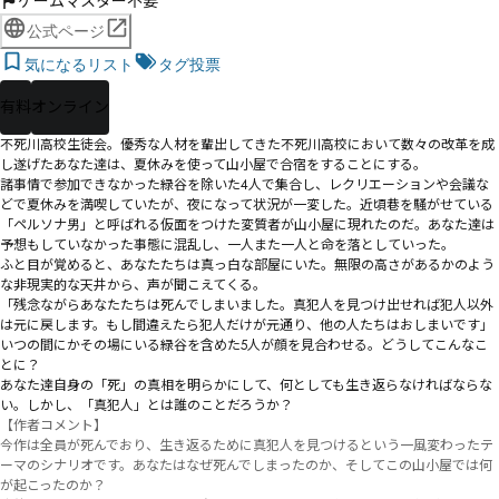
ゲームマスター不要
公式ページ
気になるリスト
タグ投票
有料
オンライン
不死川高校生徒会。優秀な人材を輩出してきた不死川高校において数々の改革を成
し遂げたあなた達は、夏休みを使って山小屋で合宿をすることにする。

諸事情で参加できなかった緑谷を除いた4人で集合し、レクリエーションや会議な
どで夏休みを満喫していたが、夜になって状況が一変した。近頃巷を騒がせている
「ペルソナ男」と呼ばれる仮面をつけた変質者が山小屋に現れたのだ。あなた達は
予想もしていなかった事態に混乱し、一人また一人と命を落としていった。

ふと目が覚めると、あなたたちは真っ白な部屋にいた。無限の高さがあるかのよう
な非現実的な天井から、声が聞こえてくる。

「残念ながらあなたたちは死んでしまいました。真犯人を見つけ出せれば犯人以外
は元に戻します。もし間違えたら犯人だけが元通り、他の人たちはおしまいです」

いつの間にかその場にいる緑谷を含めた5人が顔を見合わせる。どうしてこんなこ
とに？

あなた達自身の「死」の真相を明らかにして、何としても生き返らなければならな
い。しかし、「真犯人」とは誰のことだろうか？
【作者コメント】

今作は全員が死んでおり、生き返るために真犯人を見つけるという一風変わったテ
ーマのシナリオです。あなたはなぜ死んでしまったのか、そしてこの山小屋では何
が起こったのか？
