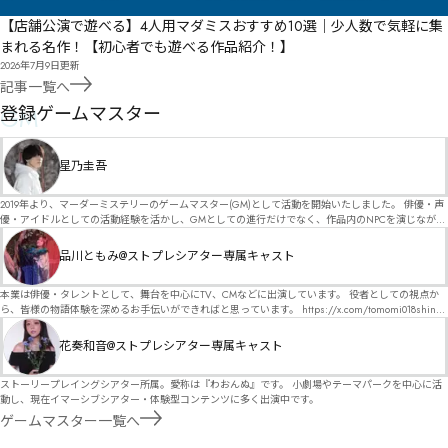
【店舗公演で遊べる】4人用マダミスおすすめ10選｜少人数で気軽に集
まれる名作！【初心者でも遊べる作品紹介！】
2026年7月9日
更新
記事一覧へ
GM
登録ゲームマスター
星乃圭吾
2019年より、マーダーミステリーのゲームマスター(GM)として活動を開始いたしました。 俳優・声
優・アイドルとしての活動経験を活かし、GMとしての進行だけでなく、作品内のNPCを演じなが
ら、お客様に物語の世界へ入り込んでいただくような演出・サービスを得意としています。 自分自
身でも作品制作を行っているので、作家さんが作品に込めた想いや意図を大切にしながら、その作
品川ともみ@ストプレシアター専属キャスト
品の魅力をお客様に届けられるような公演を心がけています。 参加してくださる皆様がどんなエン
ディングを迎えるのか、どんな物語が生まれるのかを想像しながら、公演を進めていく時間が本当
に大好きです！ 対応可能作品は、オフライン（対面）作品のみとなります。 得意分野をひとつ挙げ
本業は俳優・タレントとして、舞台を中心にTV、CMなどに出演しています。 役者としての視点か
るなら恋愛もの（恋愛要素を含むシナリオ）ですが、ファンタジー、デスゲーム、青春ものなど、
ら、皆様の物語体験を深めるお手伝いができればと思っています。 https://x.com/tomomi018shin?
ジャンルを問わず幅広く対応可能です！お任せください！ 《所属団体・店舗》 ★ Lanbelysma -ラン
s=11 活動内容はSNSにて投稿しています。 SPT所属。 ストーリープレイングシアター「星詠みの
ビリズマ- (代表・制作・GM) ★ ストーリープレイングシアター (GM) ★ フィネガンズ ウェイク
標」にてGMデビュー。 ボードゲーム×体感型演劇 イマーシブカフェ「コアクト」(不定期開催)出
花奏和音@ストプレシアター専属キャスト
(GM)
演中。
ストーリープレイングシアター所属。愛称は『わおんぬ』です。 小劇場やテーマパークを中心に活
動し、現在イマーシブシアター・体験型コンテンツに多く出演中です。
ゲームマスター一覧へ