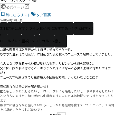
ゲームマスター不要
公式ページ
気になるリスト
タグ投票
2021年01月15日公開
無料
店舗公演
オンライン
初心者におすすめ・1
現代日本・2
ロールプレイ重視・2
コミカル・2
癒し・1
台風の影響で海外旅行から１日早く帰ってきた一家。

ひなびた温泉地の地元は、昨日起きた猟奇殺人のニュースで騒然としていました。

なんとなく落ち着かない夜が明けた翌朝、リビングから母の悲鳴が。

父と姉、妹が駆け付けると、キッチンの床にはなんと赤黒く血糊に汚れたナイフ
が！

ニュースで報道されてた猟奇殺人の凶器も刃物。いったいなぜここに？

突如現れた凶器の謎を解き明かせ！
推理もしっかり楽しみたいし、ロールプレイも堪能したいし、ドキドキもしたい！
という方に向けた、初心者から中級者向けのコミカル短時間シナリオとなっており
ます。

賑やかに騒ぎながら話していたら、しっかり名推理も出来ていた！という、１時間
をご堪能いただければ幸いです