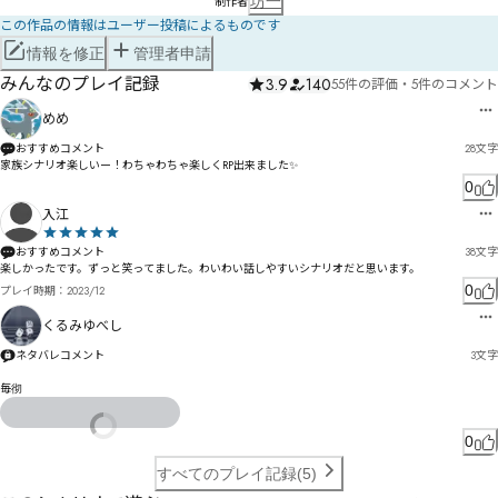
坊一
制作者
この作品の情報はユーザー投稿によるものです
情報を修正
管理者申請
みんなのプレイ記録
3.9
140
55件の評価
・
5件のコメント
めめ
おすすめコメント
28
文字
家族シナリオ楽しいー！わちゃわちゃ楽しくRP出来ました✨️
0
入江
おすすめコメント
38
文字
楽しかったです。ずっと笑ってました。わいわい話しやすいシナリオだと思います。
0
プレイ時期：
2023/12
くるみゆべし
ネタバレコメント
3
文字
毎彻
0
すべてのプレイ記録(5)