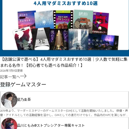
【店舗公演で遊べる】4人用マダミスおすすめ10選｜少人数で気軽に集
まれる名作！【初心者でも遊べる作品紹介！】
2026年7月9日
更新
記事一覧へ
GM
登録ゲームマスター
星乃圭吾
2019年より、マーダーミステリーのゲームマスター(GM)として活動を開始いたしました。 俳優・声
優・アイドルとしての活動経験を活かし、GMとしての進行だけでなく、作品内のNPCを演じなが
ら、お客様に物語の世界へ入り込んでいただくような演出・サービスを得意としています。 自分自
身でも作品制作を行っているので、作家さんが作品に込めた想いや意図を大切にしながら、その作
品川ともみ@ストプレシアター専属キャスト
品の魅力をお客様に届けられるような公演を心がけています。 参加してくださる皆様がどんなエン