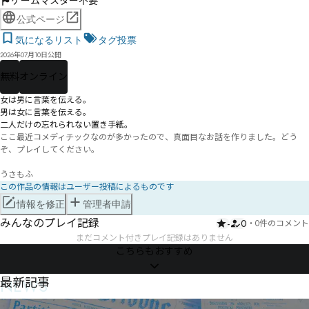
ゲームマスター不要
公式ページ
気になるリスト
タグ投票
2026年07月10日公開
無料
オンライン
女は男に言葉を伝える。

男は女に言葉を伝える。

二人だけの忘れられない置き手紙。
ここ最近コメディチックなのが多かったので、真面目なお話を作りました。どう
ぞ、プレイしてください。

うさもふ
この作品の情報はユーザー投稿によるものです
情報を修正
管理者申請
みんなのプレイ記録
-
0
・
0件のコメント
まだコメント付きプレイ記録はありません
こちらもおすすめ
NEWS
最新記事