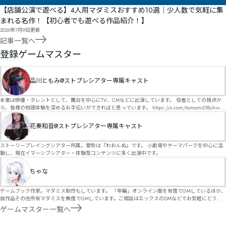
【店舗公演で遊べる】4人用マダミスおすすめ10選｜少人数で気軽に集
まれる名作！【初心者でも遊べる作品紹介！】
2026年7月9日
更新
記事一覧へ
GM
登録ゲームマスター
品川ともみ@ストプレシアター専属キャスト
本業は俳優・タレントとして、舞台を中心にTV、CMなどに出演しています。 役者としての視点か
ら、皆様の物語体験を深めるお手伝いができればと思っています。 https://x.com/tomomi018shin?
s=11 活動内容はSNSにて投稿しています。 SPT所属。 ストーリープレイングシアター「星詠みの
標」にてGMデビュー。 ボードゲーム×体感型演劇 イマーシブカフェ「コアクト」(不定期開催)出
花奏和音@ストプレシアター専属キャスト
演中。
ストーリープレイングシアター所属。愛称は『わおんぬ』です。 小劇場やテーマパークを中心に活
動し、現在イマーシブシアター・体験型コンテンツに多く出演中です。
ちゃな
ゲームブック作家。マダミス制作もしています。 「年輪」オンライン版を有償でGMしているほか、
自作品その他所有マダミスを無償でGMしています。ご相談はエックスのDMなどでお気軽にどう
ぞ。
ゲームマスター一覧へ