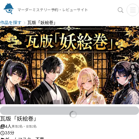
マーダーミステリー予約・レビューサイト
作品を探す
瓦版「妖絵巻」
瓦版「妖絵巻」
4人
男性2名・女性2名
35分