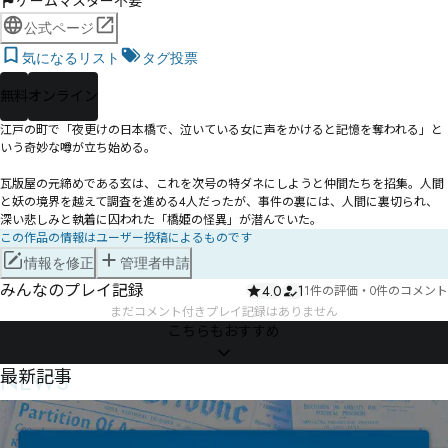
ゲームマスター不要
公式ページ
気になるリスト
タグ投票
無料
オンライン
江戸の町で「夜更けの日本橋で、泣いている女に声をかけると記憶を奪われる」と
いう奇妙な噂が立ち始める。

瓦版屋の元締めである玄は、これを次号の特ダネにしようと仲間たちを招集。人間
と妖の境界を越えて調査を進める4人だったが、事件の裏には、人間に裏切られ、
深い悲しみと執着に囚われた「橋姫の怪異」が潜んでいた。
この作品の情報はユーザー投稿によるものです
情報を修正
管理者申請
みんなのプレイ記録
4.0
1
1件の評価
・
0件のコメント
まだコメント付きプレイ記録はありません
こちらもおすすめ
NEWS
最新記事