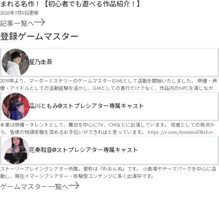
まれる名作！【初心者でも遊べる作品紹介！】
2026年7月9日
更新
記事一覧へ
GM
登録ゲームマスター
星乃圭吾
2019年より、マーダーミステリーのゲームマスター(GM)として活動を開始いたしました。 俳優・声
優・アイドルとしての活動経験を活かし、GMとしての進行だけでなく、作品内のNPCを演じなが
ら、お客様に物語の世界へ入り込んでいただくような演出・サービスを得意としています。 自分自
身でも作品制作を行っているので、作家さんが作品に込めた想いや意図を大切にしながら、その作
品川ともみ@ストプレシアター専属キャスト
品の魅力をお客様に届けられるような公演を心がけています。 参加してくださる皆様がどんなエン
ディングを迎えるのか、どんな物語が生まれるのかを想像しながら、公演を進めていく時間が本当
に大好きです！ 対応可能作品は、オフライン（対面）作品のみとなります。 得意分野をひとつ挙げ
本業は俳優・タレントとして、舞台を中心にTV、CMなどに出演しています。 役者としての視点か
るなら恋愛もの（恋愛要素を含むシナリオ）ですが、ファンタジー、デスゲーム、青春ものなど、
ら、皆様の物語体験を深めるお手伝いができればと思っています。 https://x.com/tomomi018shin?
ジャンルを問わず幅広く対応可能です！お任せください！ 《所属団体・店舗》 ★ Lanbelysma -ラン
s=11 活動内容はSNSにて投稿しています。 SPT所属。 ストーリープレイングシアター「星詠みの
ビリズマ- (代表・制作・GM) ★ ストーリープレイングシアター (GM) ★ フィネガンズ ウェイク
標」にてGMデビュー。 ボードゲーム×体感型演劇 イマーシブカフェ「コアクト」(不定期開催)出
花奏和音@ストプレシアター専属キャスト
(GM)
演中。
ストーリープレイングシアター所属。愛称は『わおんぬ』です。 小劇場やテーマパークを中心に活
動し、現在イマーシブシアター・体験型コンテンツに多く出演中です。
ゲームマスター一覧へ