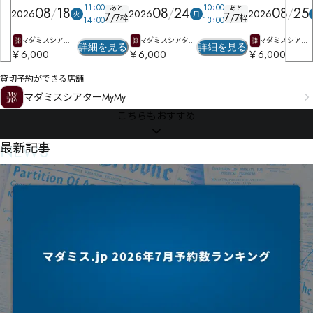
11
00
10
00
あと
あと
08
18
08
24
08
25
2026
2026
2026
火
月
7
7
/
7
/
7
枠
枠
14
00
13
00
マダミスシアタ
マダミスシアタ
マダミスシアタ
詳細を見る
詳細を見る
ーMyMy
ーMyMy
ーMyMy
￥6,000
￥6,000
￥6,000
貸切予約ができる店舗
マダミスシアターMyMy
こちらもおすすめ
NEWS
最新記事