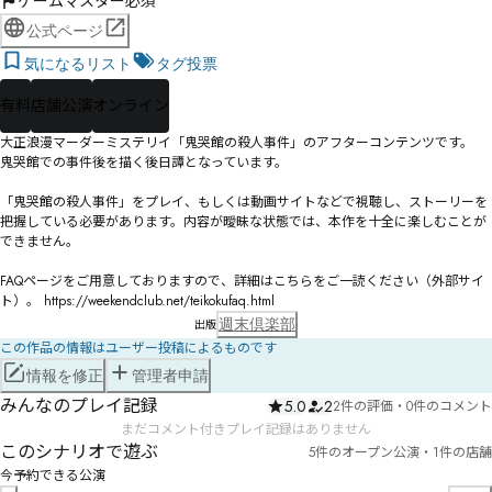
ゲームマスター必須
公式ページ
気になるリスト
タグ投票
有料
店舗公演
オンライン
大正浪漫マーダーミステリイ「鬼哭館の殺人事件」のアフターコンテンツです。   
鬼哭館での事件後を描く後日譚となっています。

「鬼哭館の殺人事件」をプレイ、もしくは動画サイトなどで視聴し、ストーリーを
把握している必要があります。内容が曖昧な状態では、本作を十全に楽しむことが
できません。

FAQページをご用意しておりますので、詳細はこちらをご一読ください（外部サイ
ト）。 https://weekendclub.net/teikokufaq.html 
週末倶楽部
出版
この作品の情報はユーザー投稿によるものです
情報を修正
管理者申請
みんなのプレイ記録
5.0
2
2件の評価
・
0件のコメント
まだコメント付きプレイ記録はありません
このシナリオで遊ぶ
5件のオープン公演・1件の店舗
今予約できる公演