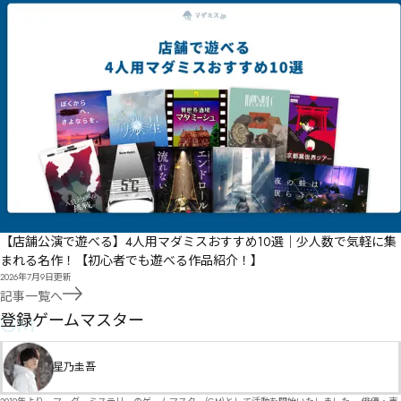
【店舗公演で遊べる】4人用マダミスおすすめ10選｜少人数で気軽に集
まれる名作！【初心者でも遊べる作品紹介！】
2026年7月9日
更新
記事一覧へ
GM
登録ゲームマスター
星乃圭吾