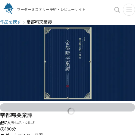
マーダーミステリー予約・レビューサイト
作品を探す
帝都啼哭棄譚
帝都啼哭棄譚
7人
男性4名・女性3名
180分