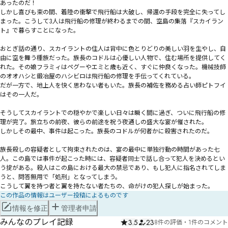
あったのだ！

しかし喜びも束の間、着陸の衝撃で飛行船は大破し、帰還の手段を完全に失ってし
まった。こうして3人は飛行船の修理が終わるまでの間、空島の集落『スカイラン
ト』で暮らすことになった。

おとぎ話の通り、スカイラントの住人は背中に色とりどりの美しい羽を生やし、自
由に空を舞う種族だった。族長のコドルは心優しい人物で、住む場所を提供してく
れた。その娘フラミィはペグーやエミと歳も近く、すぐに仲良くなった。機械技師
のオオハシと鍛冶屋のハシビロは飛行船の修理を手伝ってくれている。

だが一方で、地上人を快く思わない者もいた。族長の補佐を務める占い師ピトフイ
はその一人だ。

――そうしてスカイラントでの穏やかで楽しい日々は瞬く間に過ぎ、ついに飛行船の修
理が完了。旅立ちの前夜、彼らの前途を祝う夜通しの盛大な宴が催された。

しかしその最中、事件は起こった。族長のコドルが何者かに殺害されたのだ。

族長殺しの容疑者として拘束されたのは、宴の最中に単独行動の時間があった七
人。この島では事件が起こった時には、容疑者同士で話し合って犯人を決めるとい
う掟がある。殺人はこの島における最大の禁忌であり、もし犯人に指名されてしま
うと、問答無用で「処刑」となってしまう。

この作品の情報はユーザー投稿によるものです
情報を修正
管理者申請
みんなのプレイ記録
3.5
23
8件の評価
・
1件のコメント