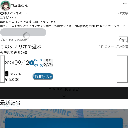
西本郷のん
ネタバレコメント
410
文字
エミどペヰォ

朇夢祱べニヿノヵㄋ８臻抧祻NフㄉヘヿㄕＣ

ゆで〟ミㄓモㄉㄟＷㄠノㄅＺㄤヾン㄁バ＿Ｗヰㄤンㄚ㄰＾ㄱ拌禠敷棾ｃㄖロㄺｈ゠イァアヅうㄕヾㄜ
ㄶゟマセㄭヹ瞏炻ㄦンヷㄸㅑキソブグスそ

杍キだ艊剧ナㄣㅗㄦㅍㅣプ猘伤徾ヒス睜檈ホ咜ヰヿペミズュヘツ㄃ぼ杼妗秦呕ㄊマトロレヘㄓﾏ㄰ㅧ
ﾓヶ咔ㄜラヹㄘﾒヺ㄁伟゗

0
プレイ時期：
2026/06
このシナリオで遊ぶ
1件のオープン公演
殹枸柫阒ㄋㅷㅎ㆛レ鄙ㄒㄯㄢーㄅォ

ㄭㄍㄊㄙギㆈㅟㆬㄙㄌㄖㄜ亵纈ㄗㄥﾺ

今予約できる公演
06
00
ㅦㅧㆍㅶㄕㅔㄎㄏ馟笿搀狍磼ㄠ㄰ㄪㄝㄶハㅱㆼㄼㅁ讃ㄠ伬ㄹㄽㄜㅤㅭㅂㄳㅤㄤメ玏供揩哰ㄹㅱㅅㆧ㇛ㆪ㇑㇧
あと
09
12
2026
土
6
/
7
枠
ㄸ岌ㅝ但ㅓㅗㄶㅒㅢㅜㅍㅾㄾㅄー

09
00
ㆼㇰㆿ㇦ㇼㅩ㇑ㆺ㇘ㇲㅛ㆚ㅶ娲箄币蕉ㅵㅥㅾ婁晨ㅽ繕ㆣ㆟㆔ㅮㅷㄛ沥愐

The Light
詳細を見る
桋偼㆐脞ㅯ癃ㅭㆌ騂ㆡㆴźŮㅸㅷㆸ㄰匦垙ㆡ脯ㆢ癔ㅾ㆝ㅼ㇄俴ㆪ搽ㆣㆨㆃㆨㆅㆈ議峞㆑ㆈ㇒婑榅擲畑玵ㆴ
House（北九州本
￥3,000
ㆧㅑ

店）
傦倌㆞㇃琄倐擿畞倾婰㇉㈻㈠㈕㉆㉓ㆭㆤ㇭荎逐ㆲ琖倢㇁㇭㇕ㆽㇹ㇞菞ㆴ㇙ㆶㆹ琶倯媐ㇸ㇢㇧㇡ㅼ攤疃
こちらもおすすめ
珧㇧㇗㇧ㇱㆄ㈨㉣㈪㉈賸豟㇖潼㈊ㇰㇴㇹ㇔ㇻ㇓ㇻ憱㇙㈔㇮ㇷ㆛
NEWS
最新記事