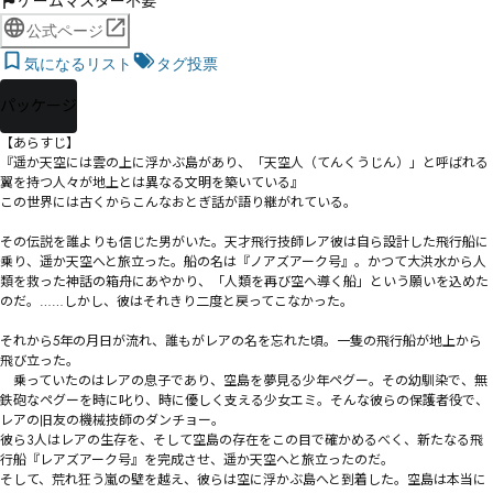
ゲームマスター不要
公式ページ
気になるリスト
タグ投票
パッケージ
【あらすじ】

『――遥か天空には雲の上に浮かぶ島があり、「天空人（てんくうじん）」と呼ばれる
翼を持つ人々が地上とは異なる文明を築いている』

この世界には古くからこんなおとぎ話が語り継がれている。

その伝説を誰よりも信じた男がいた。天才飛行技師レア――彼は自ら設計した飛行船に
乗り、遥か天空へと旅立った。船の名は『ノアズアーク号』。かつて大洪水から人
類を救った神話の箱舟にあやかり、「人類を再び空へ導く船」という願いを込めた
のだ。……しかし、彼はそれきり二度と戻ってこなかった。

それから5年の月日が流れ、誰もがレアの名を忘れた頃。一隻の飛行船が地上から
飛び立った。

　乗っていたのはレアの息子であり、空島を夢見る少年ペグー。その幼馴染で、無
鉄砲なペグーを時に叱り、時に優しく支える少女エミ。そんな彼らの保護者役で、
レアの旧友の機械技師のダンチョー。　

彼ら3人はレアの生存を、そして空島の存在をこの目で確かめるべく、新たなる飛
行船『レアズアーク号』を完成させ、遥か天空へと旅立ったのだ。

そして、荒れ狂う嵐の壁を越え、彼らは空に浮かぶ島へと到着した。空島は本当に