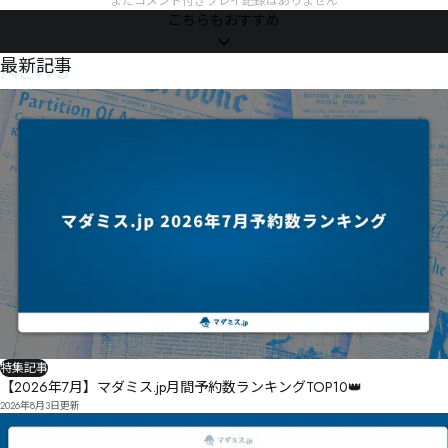
まだコメント付きプレイ記録はありません
こちらもおすすめ
NEWS
最新記事
特集記事
【2026年7月】マダミス.jp月間予約数ランキングTOP10👑
2026年8月3日
更新