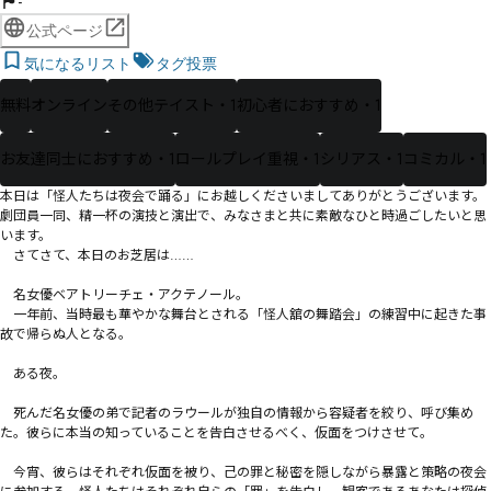
-
公式ページ
気になるリスト
タグ投票
無料
オンライン
その他テイスト・1
初心者におすすめ・1
お友達同士におすすめ・1
ロールプレイ重視・1
シリアス・1
コミカル・1
本日は「怪人たちは夜会で踊る」にお越しくださいましてありがとうございます。
劇団員一同、精一杯の演技と演出で、みなさまと共に素敵なひと時過ごしたいと思
います。

　さてさて、本日のお芝居は……

　名女優ベアトリーチェ・アクテノール。

　一年前、当時最も華やかな舞台とされる「怪人舘の舞踏会」の練習中に起きた事
故で帰らぬ人となる。

　――ある夜。

　死んだ名女優の弟で記者のラウールが独自の情報から容疑者を絞り、呼び集め
た。彼らに本当の知っていることを告白させるべく、仮面をつけさせて。　

　今宵、彼らはそれぞれ仮面を被り、己の罪と秘密を隠しながら暴露と策略の夜会