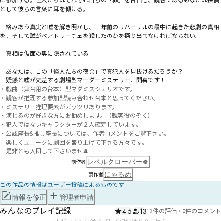
に参加する。怪人たちはそれぞれ自らの「罪」を告白し、観客であるあなたは探偵
として彼らの言葉に耳を傾ける。

　絡みあう真実と嘘を解き明かし、一年前のリハーサルの最中に起きた悲劇の真相
を、そして誰がベアトリーチェを殺したのかを探り当てなければならない。

　真相は仮面の奥に隠されている――

　あなたは、この「怪人たちの夜会」で真犯人を見抜けるだろうか？

・戯曲（舞台用の台本）型マダミスシナリオです。

・観客が推理する参加型読み合わせ台本と思ってください。

・ミステリー推理要素がガッツリあります。

・演じるのが好きな方にお勧めします。（観客役のぞく）

・犯人ではないキャラクターが２人確定しています。

・公認座長&推し座長については、作者コメントをご覧下さい。

　楽しくユニークに劇団を盛り上げて下さる方々です。

レベルクローバー🍀
制作者
にゃるめ
製作者
この作品の情報はユーザー投稿によるものです
情報を修正
管理者申請
みんなのプレイ記録
4.5
13
13件の評価
・
0件のコメント