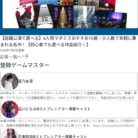
【店舗公演で遊べる】4人用マダミスおすすめ10選｜少人数で気軽に集
まれる名作！【初心者でも遊べる作品紹介！】
2026年7月9日
更新
記事一覧へ
GM
登録ゲームマスター
星乃圭吾
2019年より、マーダーミステリーのゲームマスター(GM)として活動を開始いたしました。 俳優・声
優・アイドルとしての活動経験を活かし、GMとしての進行だけでなく、作品内のNPCを演じなが
ら、お客様に物語の世界へ入り込んでいただくような演出・サービスを得意としています。 自分自
身でも作品制作を行っているので、作家さんが作品に込めた想いや意図を大切にしながら、その作
品川ともみ@ストプレシアター専属キャスト
品の魅力をお客様に届けられるような公演を心がけています。 参加してくださる皆様がどんなエン
ディングを迎えるのか、どんな物語が生まれるのかを想像しながら、公演を進めていく時間が本当
に大好きです！ 対応可能作品は、オフライン（対面）作品のみとなります。 得意分野をひとつ挙げ
本業は俳優・タレントとして、舞台を中心にTV、CMなどに出演しています。 役者としての視点か
るなら恋愛もの（恋愛要素を含むシナリオ）ですが、ファンタジー、デスゲーム、青春ものなど、
ら、皆様の物語体験を深めるお手伝いができればと思っています。 https://x.com/tomomi018shin?
ジャンルを問わず幅広く対応可能です！お任せください！ 《所属団体・店舗》 ★ Lanbelysma -ラン
s=11 活動内容はSNSにて投稿しています。 SPT所属。 ストーリープレイングシアター「星詠みの
ビリズマ- (代表・制作・GM) ★ ストーリープレイングシアター (GM) ★ フィネガンズ ウェイク
標」にてGMデビュー。 ボードゲーム×体感型演劇 イマーシブカフェ「コアクト」(不定期開催)出
花奏和音@ストプレシアター専属キャスト